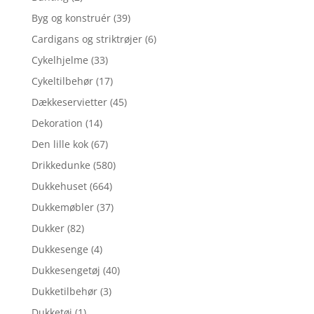
Byg og konstruér
(39)
Cardigans og striktrøjer
(6)
Cykelhjelme
(33)
Cykeltilbehør
(17)
Dækkeservietter
(45)
Dekoration
(14)
Den lille kok
(67)
Drikkedunke
(580)
Dukkehuset
(664)
Dukkemøbler
(37)
Dukker
(82)
Dukkesenge
(4)
Dukkesengetøj
(40)
Dukketilbehør
(3)
Dukketøj
(1)