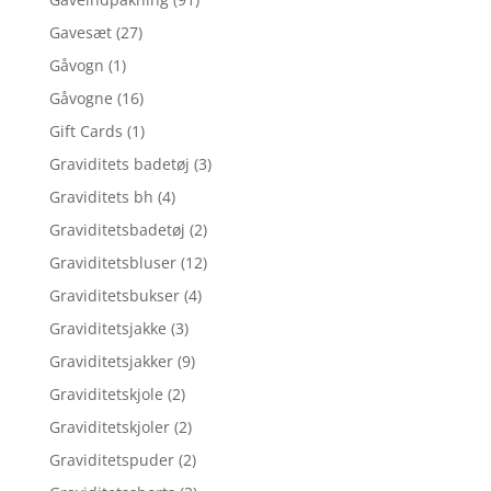
Gavesæt
(27)
Gåvogn
(1)
Gåvogne
(16)
Gift Cards
(1)
Graviditets badetøj
(3)
Graviditets bh
(4)
Graviditetsbadetøj
(2)
Graviditetsbluser
(12)
Graviditetsbukser
(4)
Graviditetsjakke
(3)
Graviditetsjakker
(9)
Graviditetskjole
(2)
Graviditetskjoler
(2)
Graviditetspuder
(2)