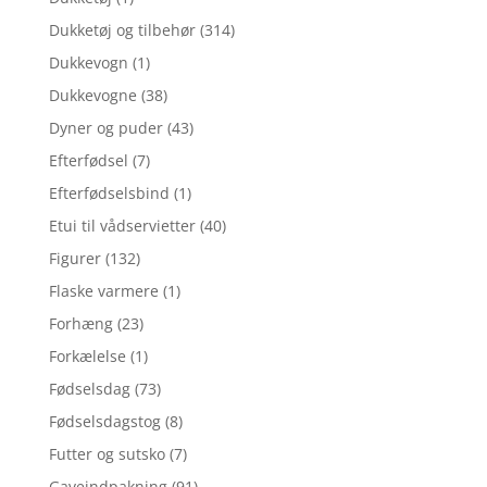
Dukketøj og tilbehør
(314)
Dukkevogn
(1)
Dukkevogne
(38)
Dyner og puder
(43)
Efterfødsel
(7)
Efterfødselsbind
(1)
Etui til vådservietter
(40)
Figurer
(132)
Flaske varmere
(1)
Forhæng
(23)
Forkælelse
(1)
Fødselsdag
(73)
Fødselsdagstog
(8)
Futter og sutsko
(7)
Gaveindpakning
(91)