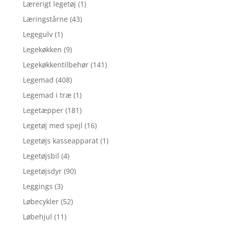
Lærerigt legetøj
(1)
Læringstårne
(43)
Legegulv
(1)
Legekøkken
(9)
Legekøkkentilbehør
(141)
Legemad
(408)
Legemad i træ
(1)
Legetæpper
(181)
Legetøj med spejl
(16)
Legetøjs kasseapparat
(1)
Legetøjsbil
(4)
Legetøjsdyr
(90)
Leggings
(3)
Løbecykler
(52)
Løbehjul
(11)