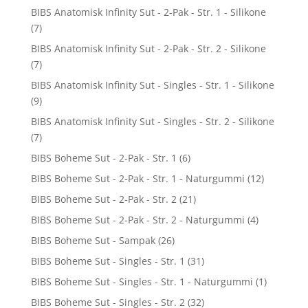
BIBS Anatomisk Infinity Sut - 2-Pak - Str. 1 - Silikone
(7)
BIBS Anatomisk Infinity Sut - 2-Pak - Str. 2 - Silikone
(7)
BIBS Anatomisk Infinity Sut - Singles - Str. 1 - Silikone
(9)
BIBS Anatomisk Infinity Sut - Singles - Str. 2 - Silikone
(7)
BIBS Boheme Sut - 2-Pak - Str. 1
(6)
BIBS Boheme Sut - 2-Pak - Str. 1 - Naturgummi
(12)
BIBS Boheme Sut - 2-Pak - Str. 2
(21)
BIBS Boheme Sut - 2-Pak - Str. 2 - Naturgummi
(4)
BIBS Boheme Sut - Sampak
(26)
BIBS Boheme Sut - Singles - Str. 1
(31)
BIBS Boheme Sut - Singles - Str. 1 - Naturgummi
(1)
BIBS Boheme Sut - Singles - Str. 2
(32)