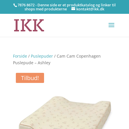
7876 8672 - Denne side er et produktkatalog og linker til
shops med produkterne
kontakt@ikk.dk
Forside
/
Puslepuder
/ Cam Cam Copenhagen
Puslepude – Ashley
Tilbud!