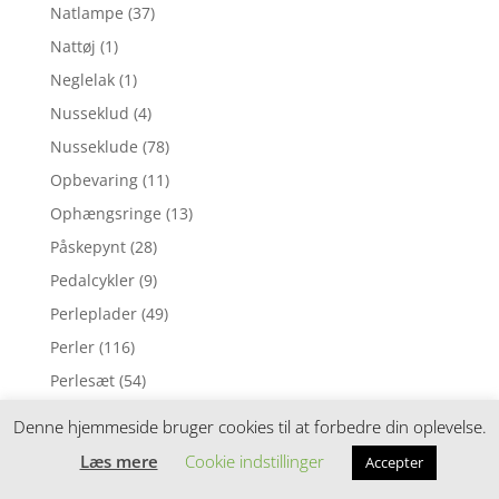
Natlampe
(37)
Nattøj
(1)
Neglelak
(1)
Nusseklud
(4)
Nusseklude
(78)
Opbevaring
(11)
Ophængsringe
(13)
Påskepynt
(28)
Pedalcykler
(9)
Perleplader
(49)
Perler
(116)
Perlesæt
(54)
Perletilbehør
(4)
Denne hjemmeside bruger cookies til at forbedre din oplevelse.
Plakat
(66)
Læs mere
Cookie indstillinger
Accepter
Plakater og vægdekoration
(28)