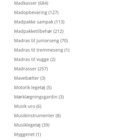
Madkasser
(684)
Madopbevaring
(127)
Madpakke sampak
(113)
Madpakketilbehør
(212)
Madras til juniorseng
(70)
Madras til tremmeseng
(1)
Madras til vugge
(2)
Madrasser
(257)
Mavebælter
(3)
Motorik legetøj
(5)
Mørklægningsgardin
(3)
Musik uro
(6)
Musikinstrumenter
(8)
Musiklegetøj
(39)
Myggenet
(1)