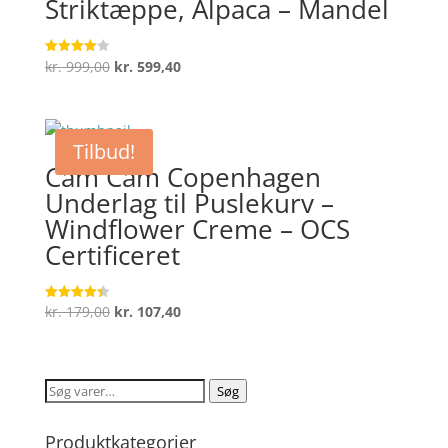
Striktæppe, Alpaca – Mandel
Den
Den
kr.
999,00
kr.
599,40
Vurderet
4
oprindelige
aktuelle
ud af 5
pris
pris
var:
er:
Tilbud!
kr. 999,00.
kr. 599,40.
Cam Cam Copenhagen
Underlag til Puslekurv –
Windflower Creme – OCS
Certificeret
Den
Den
kr.
179,00
kr.
107,40
Vurderet
4.4
oprindelige
aktuelle
ud af 5
pris
pris
var:
er:
Søg
Søg
kr. 179,00.
kr. 107,40.
efter:
Produktkategorier