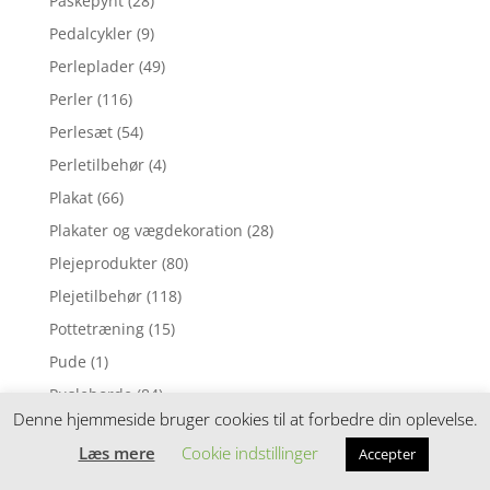
Påskepynt
(28)
Pedalcykler
(9)
Perleplader
(49)
Perler
(116)
Perlesæt
(54)
Perletilbehør
(4)
Plakat
(66)
Plakater og vægdekoration
(28)
Plejeprodukter
(80)
Plejetilbehør
(118)
Pottetræning
(15)
Pude
(1)
Pusleborde
(84)
Denne hjemmeside bruger cookies til at forbedre din oplevelse.
Puslepude
(1)
Læs mere
Cookie indstillinger
Accepter
Puslepuder
(169)