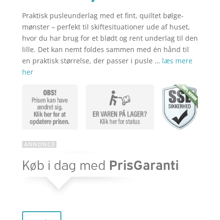
Praktisk pusleunderlag med et fint, quiltet bølge-
aktuelle
pris
mønster – perfekt til skiftesituationer ude af huset,
hvor du har brug for et blødt og rent underlag til den
lille. Det kan nemt foldes sammen med én hånd til
pris
var:
en praktisk størrelse, der passer i pusle …
læs mere
her
er:
kr. 319,00
kr. 255,20