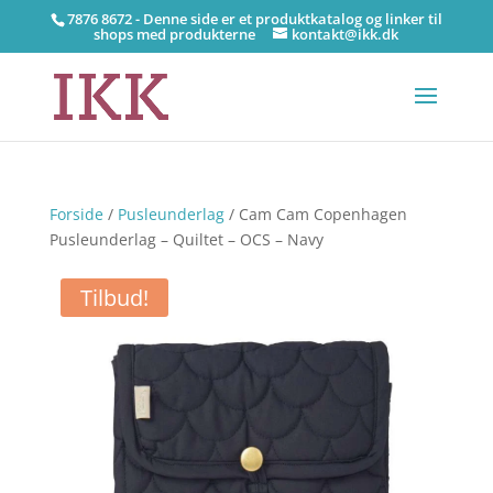
7876 8672 - Denne side er et produktkatalog og linker til
shops med produkterne
kontakt@ikk.dk
Forside
/
Pusleunderlag
/ Cam Cam Copenhagen
Pusleunderlag – Quiltet – OCS – Navy
Tilbud!