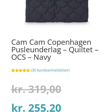
Cam Cam Copenhagen
Pusleunderlag – Quiltet –
OCS – Navy
(
30
kundeanmeldelser)
Bedømt
76
som
4.8
ud af 5
Den
kr.
319,00
baseret på
kundebedøm
melser
Den
oprindel
kr.
255,20