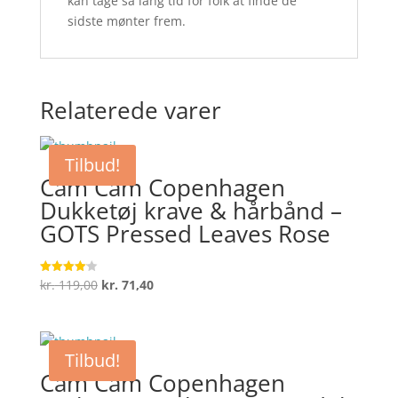
kan tage så lang tid for folk at finde de
sidste mønter frem.
Relaterede varer
Tilbud!
Cam Cam Copenhagen
Dukketøj krave & hårbånd –
GOTS Pressed Leaves Rose
Den
Den
kr.
119,00
kr.
71,40
Vurderet
4.1
oprindelige
aktuelle
ud af 5
pris
pris
var:
er:
Tilbud!
kr. 119,00.
kr. 71,40.
Cam Cam Copenhagen