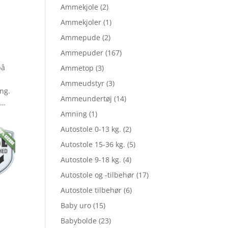
Ammekjole
(2)
elige
Ammekjoler
(1)
Ammepude
(2)
Ammepuder
(167)
le
på
Ammetop
(3)
Ammeudstyr
(3)
ng.
Ammeundertøj
(14)
 …
Amning
(1)
Autostole 0-13 kg.
(2)
,00.
Autostole 15-36 kg.
(5)
Autostole 9-18 kg.
(4)
,20.
Autostole og -tilbehør
(17)
Autostole tilbehør
(6)
Baby uro
(15)
Babybolde
(23)