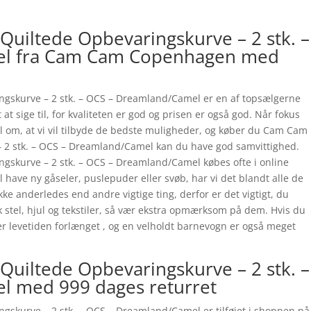
iltede Opbevaringskurve – 2 stk. –
el fra Cam Cam Copenhagen med
skurve – 2 stk. – OCS – Dreamland/Camel er en af topsælgerne
 at sige til, for kvaliteten er god og prisen er også god. Når fokus
vl om, at vi vil tilbyde de bedste muligheder, og køber du Cam Cam
2 stk. – OCS – Dreamland/Camel kan du have god samvittighed.
kurve – 2 stk. – OCS – Dreamland/Camel købes ofte i online
ave ny gåseler, puslepuder eller svøb, har vi det blandt alle de
kke anderledes end andre vigtige ting, derfor er det vigtigt, du
stel, hjul og tekstiler, så vær ekstra opmærksom på dem. Hvis du
r levetiden forlænget , og en velholdt barnevogn er også meget
iltede Opbevaringskurve – 2 stk. –
l med 999 dages returret
kurve – 2 stk. – OCS – Dreamland/Camel er tilføjet i shoppen på