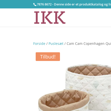
7876 8672 - Denne side er et produktkatalog og l
Forside
/
Puslesæt
/ Cam Cam Copenhagen Quil
Tilbud!