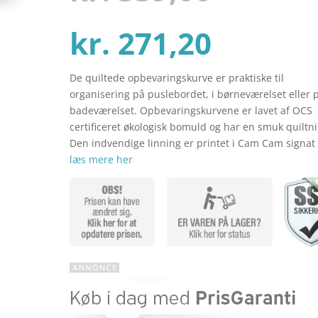
mmelser
Den
oprind
kr.
271,20
De quiltede opbevaringskurve er praktiske til
aktuel
pris
organisering på puslebordet, i børneværelset eller 
badeværelset. Opbevaringskurvene er lavet af OCS
certificeret økologisk bomuld og har en smuk quiltni
pris
var:
Den indvendige linning er printet i Cam Cam signat
læs mere her
er:
kr. 339
kr. 271