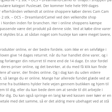
opulære kategori Puslesæt. Der kommer hele hele 999 dages
er efterhånden velkendt at online shoppere køber deres Cam Cam
 2 stk. – OCS – Dreamland/Camel ved den velkendte shop
 i Norden inden for branchen. Her i online shoppens kæmpe
jo passende være det produkt på denne side. Ved at købe dine varer
t skyldes bl.a. at sådan noget som husleje kan være meget lavere,
produkter online, er der bedre fordele, som ikke er en selvfølge i
 loven give 14 dages returret. når du har handlet dine varer, og i
g forlænger din returret til mere end de 14 dage. En stor fordel
deres priser online, og det bevirker, at du med få klik kan finde
re af varer, der findes online. Og i dag kan du uden videre
t, så længe du er online. Mange har allerede fundet glæde ved at
rerne fra butikkens hylder hele vejen gennem butikken og hjem til
jem til dig, eller du kan bede dem om at sende til dit arbejde i
et for dig. Du kan også springe en lang kø ved kassen over køer er en
g betale med det samme, så er det aldrig mere ubehaget ved at stå