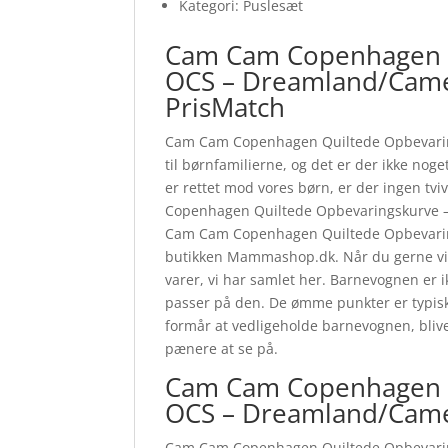
Kategori: Puslesæt
Cam Cam Copenhagen Qu
OCS – Dreamland/Cam
PrisMatch
Cam Cam Copenhagen Quiltede Opbevaring
til børnfamilierne, og det er der ikke noget
er rettet mod vores børn, er der ingen tvi
Copenhagen Quiltede Opbevaringskurve – 
Cam Cam Copenhagen Quiltede Opbevarings
butikken Mammashop.dk. Når du gerne vil h
varer, vi har samlet her. Barnevognen er i
passer på den. De ømme punkter er typisk 
formår at vedligeholde barnevognen, blive
pænere at se på.
Cam Cam Copenhagen Qu
OCS – Dreamland/Came
Cam Cam Copenhagen Quiltede Opbevarings