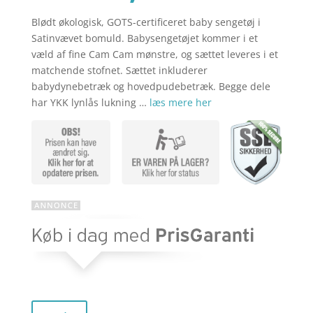
Blødt økologisk, GOTS-certificeret baby sengetøj i
aktuelle
pris
Satinvævet bomuld. Babysengetøjet kommer i et
væld af fine Cam Cam mønstre, og sættet leveres i et
matchende stofnet. Sættet inkluderer
pris
var:
babydynebetræk og hovedpudebetræk. Begge dele
har YKK lynlås lukning …
læs mere her
er:
kr. 369,00
kr. 295,20