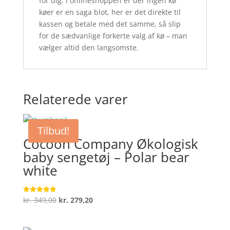
for dig. I onlineshoppen er der ingen kø
køer er en saga blot, her er det direkte til
kassen og betale med det samme, så slip
for de sædvanlige forkerte valg af kø – man
vælger altid den langsomste.
Relaterede varer
Tilbud!
Cocoon Company Økologisk
baby sengetøj – Polar bear
white
Den
Den
kr.
349,00
kr.
279,20
Vurderet
5
oprindelige
aktuelle
ud af 5
pris
pris