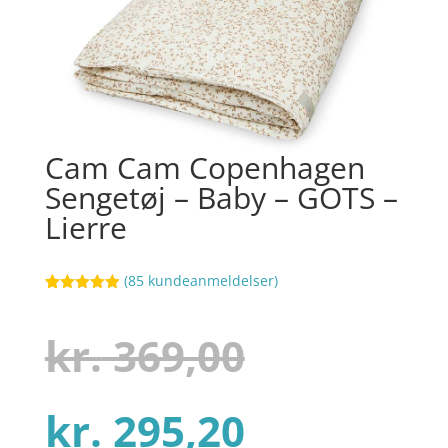
Cam Cam Copenhagen
Sengetøj – Baby – GOTS –
Lierre
(
85
kundeanmeldelser)
Bedømt
72
som
4.9
ud af 5
Den
kr.
369,00
baseret på
kundebedøm
melser
Den
oprindel
kr.
295,20