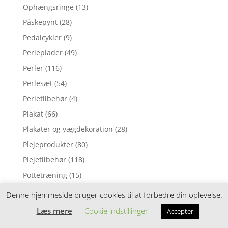
Ophængsringe
(13)
Påskepynt
(28)
Pedalcykler
(9)
Perleplader
(49)
Perler
(116)
Perlesæt
(54)
Perletilbehør
(4)
Plakat
(66)
Plakater og vægdekoration
(28)
Plejeprodukter
(80)
Plejetilbehør
(118)
Pottetræning
(15)
Pude
(1)
Denne hjemmeside bruger cookies til at forbedre din oplevelse.
Pusleborde
(84)
Læs mere
Cookie indstillinger
Accepter
Puslepude
(1)