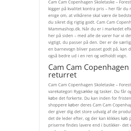
Cam Cam Copenhagen Skoletaske – Forest 
kigger på kvalitet kontra pris – her får du
enige om, at vilkårene skal være de beds
du sikret dig rigtig godt. Cam Cam Cope
Mammashop.dk. Når du er i markedet efter
her på siden – med alle de varer har vi d
vigtigt, du passer på den. Der er de særlig
en barnevogn bliver passet godt på, kan de
også bedre ud i en ren og velholdt vogn.
Cam Cam Copenhagen S
returret
Cam Cam Copenhagen Skoletaske – Forest 
varekategori Rygsække og tasker. Du får o
købe det forkerte. Du kan inden for friste
shoppere køber deres Cam Cam Copenhag
der giver dig det store udvalg af de prod
det de leder efter, og der kan klikkes kø
priserne findes lavere end i butikker- det 