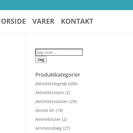
FORSIDE
VARER
KONTAKT
Søg
efter:
Søg
Produktkategorier
Aktivitetslegetøj
(206)
Aktivitetsstativ
(2)
Aktivitetsstativer
(29)
Amme bh
(18)
Ammebluser
(2)
elige
Ammeindlæg
(27)