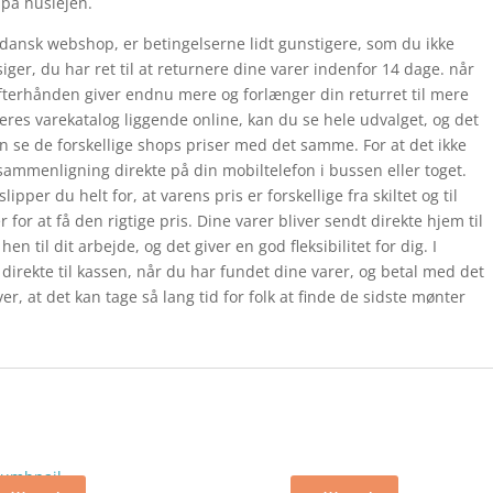
på huslejen.
dansk webshop, er betingelserne lidt gunstigere, som du ikke
siger, du har ret til at returnere dine varer indenfor 14 dage. når
fterhånden giver endnu mere og forlænger din returret til mere
res varekatalog liggende online, kan du se hele udvalget, og det
 se de forskellige shops priser med det samme. For at det ikke
sammenligning direkte på din mobiltelefon i bussen eller toget.
ipper du helt for, at varens pris er forskellige fra skiltet og til
 for at få den rigtige pris. Dine varer bliver sendt direkte hjem til
en til dit arbejde, og det giver en god fleksibilitet for dig. I
direkte til kassen, når du har fundet dine varer, og betal med det
r, at det kan tage så lang tid for folk at finde de sidste mønter