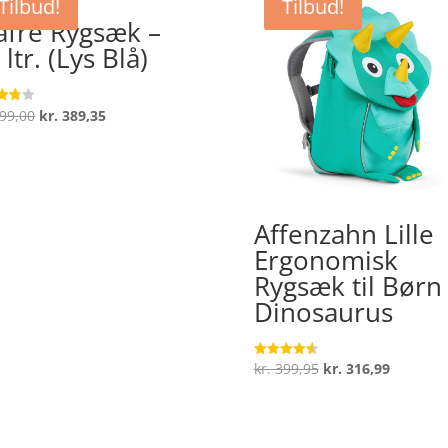
Tilbud!
Tilbud!
afre Rygsæk –
 ltr. (Lys Blå)
Den
Den
99,00
kr.
389,35
ret
oprindelige
aktuelle
 5
pris
pris
var:
er:
kr. 599,00.
kr. 389,35.
Affenzahn Lille
Ergonomisk
Rygsæk til Børn
Dinosaurus
Den
Den
kr.
399,95
kr.
316,99
Vurderet
4.6
oprindelige
aktuelle
ud af 5
pris
pris
var:
er: