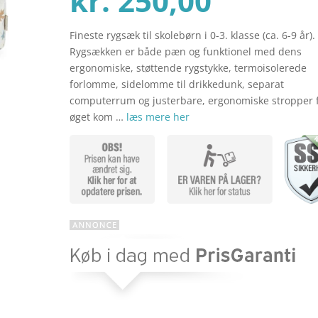
kr.
250,00
Fineste rygsæk til skolebørn i 0-3. klasse (ca. 6-9 år).
aktuel
pris
Rygsækken er både pæn og funktionel med dens
ergonomiske, støttende rygstykke, termoisolerede
forlomme, sidelomme til drikkedunk, separat
pris
var:
computerrum og justerbare, ergonomiske stropper 
øget kom …
læs mere her
er:
kr. 579
kr. 250