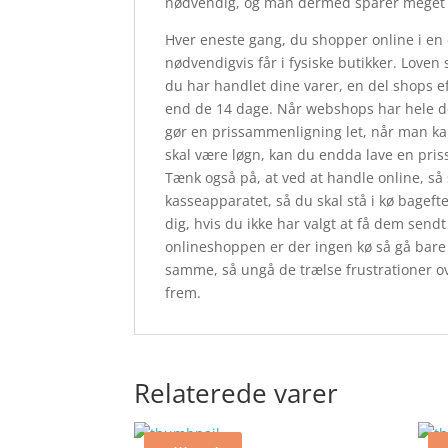
nødvendig, og man dermed sparer meget 
Hver eneste gang, du shopper online i en 
nødvendigvis får i fysiske butikker. Loven 
du har handlet dine varer, en del shops e
end de 14 dage. Når webshops har hele de
gør en prissammenligning let, når man kan
skal være løgn, kan du endda lave en pris
Tænk også på, at ved at handle online, så sl
kasseapparatet, så du skal stå i kø bagefter
dig, hvis du ikke har valgt at få dem sendt h
onlineshoppen er der ingen kø så gå bare 
samme, så ungå de trælse frustrationer ove
frem.
Relaterede varer