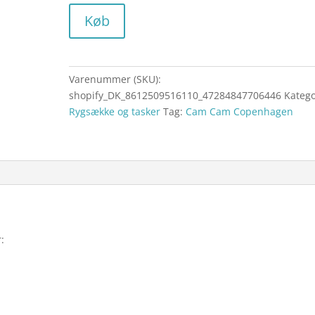
Køb
Varenummer (SKU):
shopify_DK_8612509516110_47284847706446
Katego
Rygsække og tasker
Tag:
Cam Cam Copenhagen
: