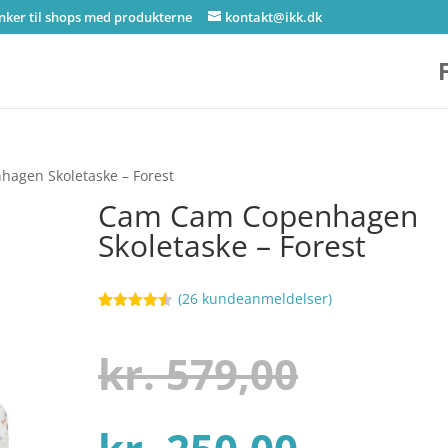
inker til shops med produkterne
kontakt@ikk.dk
agen Skoletaske – Forest
Cam Cam Copenhagen
Skoletaske – Forest
(
26
kundeanmeldelser)
Bedømt
60
som
4.5
ud af 5
Den
kr.
579,00
baseret
på
kundebedø
mmelser
Den
oprind