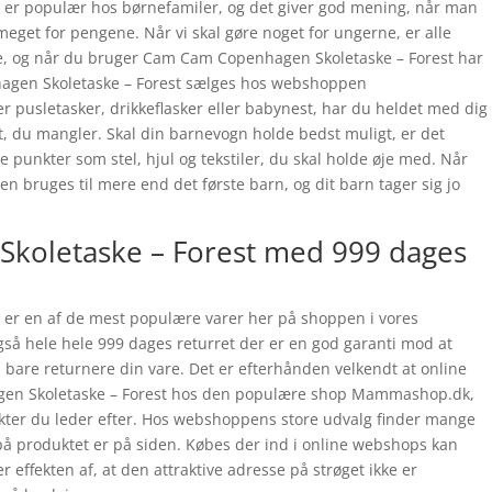
er populær hos børnefamiler, og det giver god mening, når man
 meget for pengene. Når vi skal gøre noget for ungerne, er alle
te, og når du bruger Cam Cam Copenhagen Skoletaske – Forest har
nhagen Skoletaske – Forest sælges hos webshoppen
 pusletasker, drikkeflasker eller babynest, har du heldet med dig
et, du mangler. Skal din barnevogn holde bedst muligt, er det
e punkter som stel, hjul og tekstiler, du skal holde øje med. Når
n bruges til mere end det første barn, og dit barn tager sig jo
koletaske – Forest med 999 dages
er en af de mest populære varer her på shoppen i vores
gså hele hele 999 dages returret der er en god garanti mod at
n bare returnere din vare. Det er efterhånden velkendt at online
en Skoletaske – Forest hos den populære shop Mammashop.dk,
ukter du leder efter. Hos webshoppens store udvalg finder mange
b på produktet er på siden. Købes der ind i online webshops kan
er effekten af, at den attraktive adresse på strøget ikke er