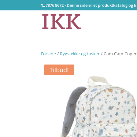
7876 8672 - Denne side er et produktkatalog og l
Forside
/
Rygsække og tasker
/ Cam Cam Copenh
Tilbud!