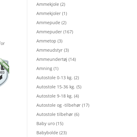
Ammekjole
(2)
Ammekjoler
(1)
le
Ammepude
(2)
Ammepuder
(167)
Ammetop
(3)
for
Ammeudstyr
(3)
Ammeundertøj
(14)
,00.
Amning
(1)
Autostole 0-13 kg.
(2)
,00.
Autostole 15-36 kg.
(5)
Autostole 9-18 kg.
(4)
Autostole og -tilbehør
(17)
Autostole tilbehør
(6)
Baby uro
(15)
Babybolde
(23)