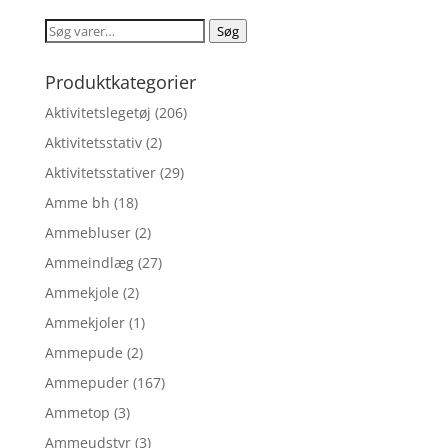
var:
er:
Søg
Søg
kr. 169,95.
kr. 110,47.
efter:
Produktkategorier
Aktivitetslegetøj
(206)
Aktivitetsstativ
(2)
Aktivitetsstativer
(29)
Amme bh
(18)
Ammebluser
(2)
Ammeindlæg
(27)
Ammekjole
(2)
Ammekjoler
(1)
Ammepude
(2)
Ammepuder
(167)
Ammetop
(3)
Ammeudstyr
(3)