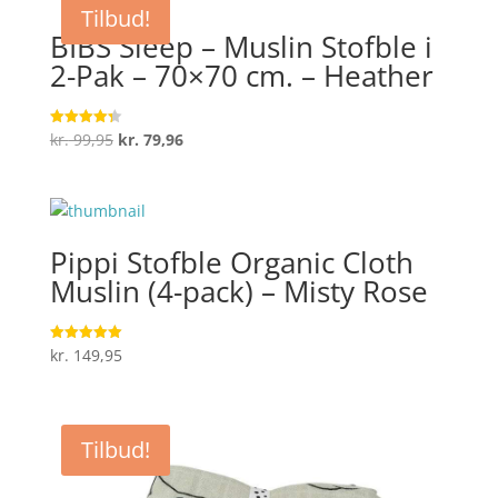
Tilbud!
BIBS Sleep – Muslin Stofble i
2-Pak – 70×70 cm. – Heather
Den
Den
kr.
99,95
kr.
79,96
Vurderet
4.3
oprindelige
aktuelle
ud af 5
pris
pris
var:
er:
kr. 99,95.
kr. 79,96.
Pippi Stofble Organic Cloth
Muslin (4-pack) – Misty Rose
kr.
149,95
Vurderet
5
ud af 5
Tilbud!