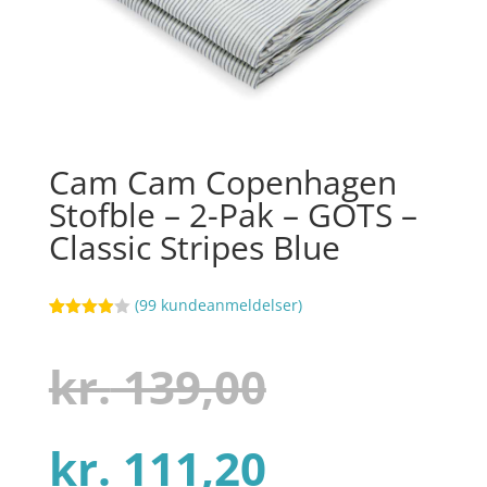
Cam Cam Copenhagen
Stofble – 2-Pak – GOTS –
Classic Stripes Blue
(
99
kundeanmeldelser)
Bedømt
69
som
3.9
ud af 5
Den
kr.
139,00
baseret
på
kundebed
ømmels
er
Den
oprindel
kr.
111,20