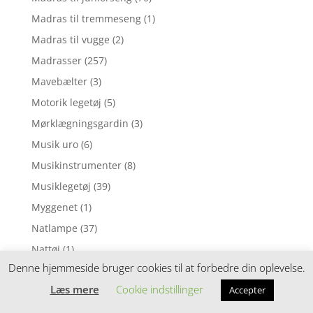
Madras til tremmeseng
(1)
Madras til vugge
(2)
Madrasser
(257)
Mavebælter
(3)
Motorik legetøj
(5)
Mørklægningsgardin
(3)
Musik uro
(6)
Musikinstrumenter
(8)
Musiklegetøj
(39)
Myggenet
(1)
Natlampe
(37)
Nattøj
(1)
Denne hjemmeside bruger cookies til at forbedre din oplevelse.
Neglelak
(1)
Læs mere
Cookie indstillinger
Accepter
Nusseklud
(4)
Nusseklude
(78)