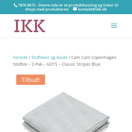
7876 8672 - Denne side er et produktkatalog og linker til
shops med produkterne
kontakt@ikk.dk
Forside
/
Stofbleer og klude
/ Cam Cam Copenhagen
Stofble – 2-Pak – GOTS – Classic Stripes Blue
Tilbud!