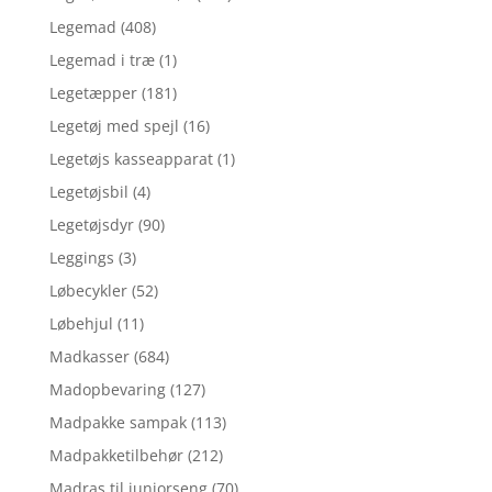
Legemad
(408)
Legemad i træ
(1)
Legetæpper
(181)
Legetøj med spejl
(16)
Legetøjs kasseapparat
(1)
Legetøjsbil
(4)
Legetøjsdyr
(90)
Leggings
(3)
Løbecykler
(52)
Løbehjul
(11)
Madkasser
(684)
Madopbevaring
(127)
Madpakke sampak
(113)
Madpakketilbehør
(212)
Madras til juniorseng
(70)