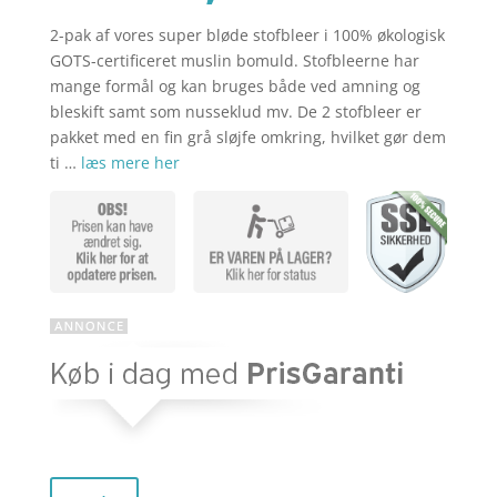
2-pak af vores super bløde stofbleer i 100% økologisk
aktuelle
pris
GOTS-certificeret muslin bomuld. Stofbleerne har
mange formål og kan bruges både ved amning og
bleskift samt som nusseklud mv. De 2 stofbleer er
pris
var:
pakket med en fin grå sløjfe omkring, hvilket gør dem
ti …
læs mere her
er:
kr. 139,00
kr. 111,20