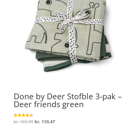
Done by Deer Stofble 3-pak –
Deer friends green
Den
Den
kr.
169,95
kr.
110,47
Vurderet
4.3
oprindelige
aktuelle
ud af 5
pris
pris