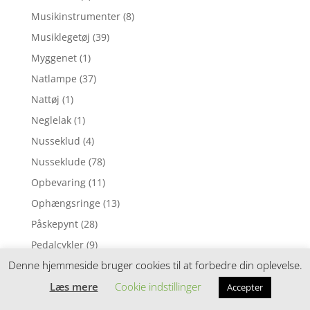
Musikinstrumenter
(8)
Musiklegetøj
(39)
Myggenet
(1)
Natlampe
(37)
Nattøj
(1)
Neglelak
(1)
Nusseklud
(4)
Nusseklude
(78)
Opbevaring
(11)
Ophængsringe
(13)
Påskepynt
(28)
Pedalcykler
(9)
Denne hjemmeside bruger cookies til at forbedre din oplevelse.
Perleplader
(49)
Perler
(116)
Læs mere
Cookie indstillinger
Accepter
Perlesæt
(54)