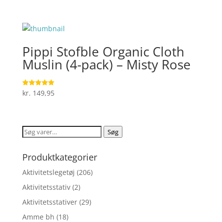
4.9
oprindelige
aktuelle
ud af 5
pris
pris
var:
er:
kr. 49,00.
kr. 39,20.
Pippi Stofble Organic Cloth
Muslin (4-pack) – Misty Rose
kr.
149,95
Vurderet
5
ud af 5
Søg
Søg
efter:
Produktkategorier
Aktivitetslegetøj
(206)
Aktivitetsstativ
(2)
Aktivitetsstativer
(29)
Amme bh
(18)