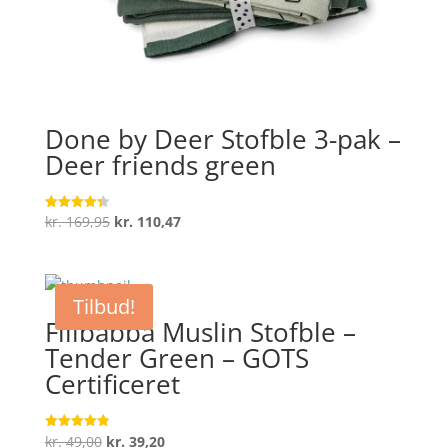
Done by Deer Stofble 3-pak –
Deer friends green
Den
Den
kr.
169,95
kr.
110,47
Vurderet
4.3
oprindelige
aktuelle
ud af 5
pris
pris
var:
er:
Tilbud!
kr. 169,95.
kr. 110,47.
Filibabba Muslin Stofble –
Tender Green – GOTS
Certificeret
Den
Den
kr.
49,00
kr.
39,20
Vurderet