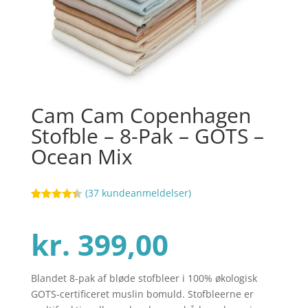
Cam Cam Copenhagen
Stofble – 8-Pak – GOTS –
Ocean Mix
(
37
kundeanmeldelser)
Bedømt
31
som
4.4
ud af 5
kr.
399,00
baseret
på
kundebedø
mmelser
Blandet 8-pak af bløde stofbleer i 100% økologisk
GOTS-certificeret muslin bomuld. Stofbleerne er