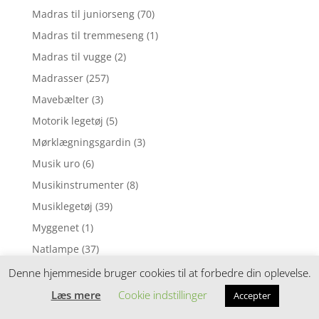
Madras til juniorseng
(70)
Madras til tremmeseng
(1)
Madras til vugge
(2)
Madrasser
(257)
Mavebælter
(3)
Motorik legetøj
(5)
Mørklægningsgardin
(3)
Musik uro
(6)
Musikinstrumenter
(8)
Musiklegetøj
(39)
Myggenet
(1)
Natlampe
(37)
Nattøj
(1)
Denne hjemmeside bruger cookies til at forbedre din oplevelse.
Neglelak
(1)
Læs mere
Cookie indstillinger
Accepter
Nusseklud
(4)