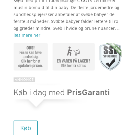
Svøb med print i 100% økologisk, GOTS-certificeret
aktuelle
pris
muslin bomuld til din baby. De fleste jordemødre og
sundhedsplejersker anbefaler at svøbe babyer de
første 3 måneder. Svøbte babyer falder lettere til ro
pris
var:
og græder mindre. Svøb i hvide og brune nuancer. …
læs mere her
er:
kr. 219,00
kr. 175,20
Køb