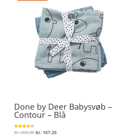
Done by Deer Babysvøb –
Contour – Blå
Den
Den
kr.
209,00
kr.
167,20
Vurderet
4.3
oprindelige
aktuelle
ud af 5