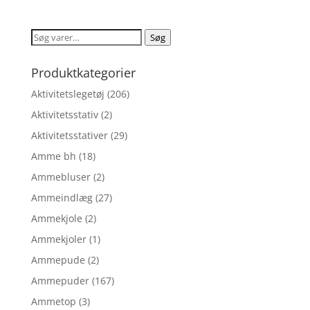
pris
pris
var:
er:
Søg
Søg
kr. 209,00.
kr. 167,20.
efter:
Produktkategorier
Aktivitetslegetøj
(206)
Aktivitetsstativ
(2)
Aktivitetsstativer
(29)
Amme bh
(18)
Ammebluser
(2)
Ammeindlæg
(27)
Ammekjole
(2)
Ammekjoler
(1)
Ammepude
(2)
Ammepuder
(167)
Ammetop
(3)