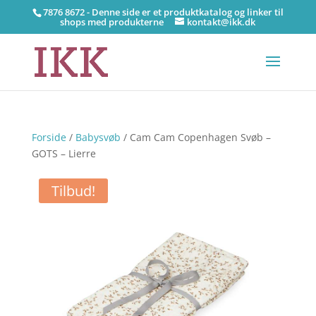
7876 8672 - Denne side er et produktkatalog og linker til
shops med produkterne
kontakt@ikk.dk
Forside
/
Babysvøb
/ Cam Cam Copenhagen Svøb –
GOTS – Lierre
Tilbud!