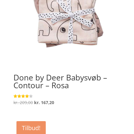
Done by Deer Babysvøb –
Contour – Rosa
Den
Den
kr.
209,00
kr.
167,20
Vurderet
4.1
oprindelige
aktuelle
ud af 5
pris
pris
var:
er:
Tilbud!
kr. 209,00.
kr. 167,20.