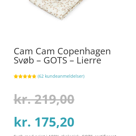
Cam Cam Copenhagen
Svøb – GOTS – Lierre
(
62
kundeanmeldelser)
Bedømt
45
som
4.9
ud af 5
Den
kr.
219,00
baseret på
kundebedøm
melser
Den
oprindel
kr.
175,20