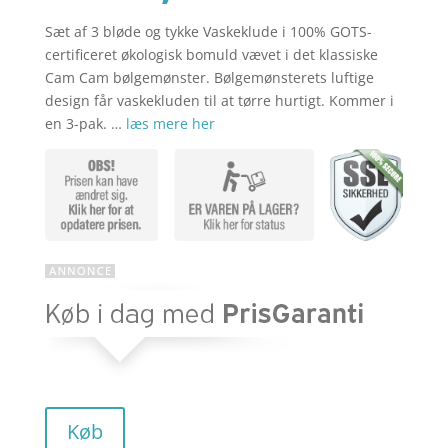
Sæt af 3 bløde og tykke Vaskeklude i 100% GOTS-
aktuelle
pris
certificeret økologisk bomuld vævet i det klassiske
Cam Cam bølgemønster. Bølgemønsterets luftige
design får vaskekluden til at tørre hurtigt. Kommer i
pris
var:
en 3-pak. …
læs mere her
er:
kr. 119,00
kr. 95,20.
Køb