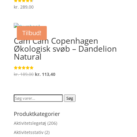
kr.
289,00
Vurderet
4.6
ud af 5
Tilbud!
Cam Cam Copenhagen
Økologisk svøb – Dandelion
Natural
Den
Den
kr.
189,00
kr.
113,40
Vurderet
5
oprindelige
aktuelle
ud af 5
pris
pris
var:
er:
Søg
Søg
kr. 189,00.
kr. 113,40.
efter:
Produktkategorier
Aktivitetslegetøj
(206)
Aktivitetsstativ
(2)