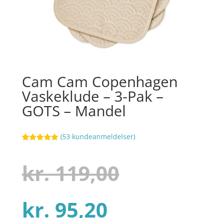
Cam Cam Copenhagen
Vaskeklude – 3-Pak –
GOTS – Mandel
(
53
kundeanmeldelser)
Bedømt
16
som
5
ud
af 5
Den
kr.
119,00
baseret på
kundebedøm
melser
Den
oprindel
kr.
95,20