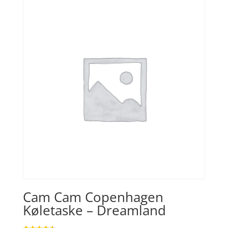
var:
er:
kr. 119,00.
kr. 71,40.
Cam Cam Copenhagen
Køletaske – Dreamland