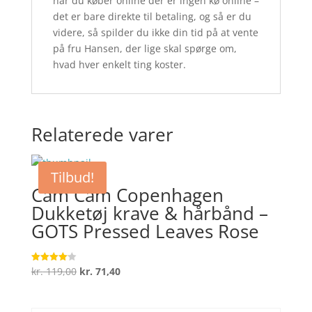
når du køber online der er ingen kø online –
det er bare direkte til betaling, og så er du
videre, så spilder du ikke din tid på at vente
på fru Hansen, der lige skal spørge om,
hvad hver enkelt ting koster.
Relaterede varer
Tilbud!
Cam Cam Copenhagen
Dukketøj krave & hårbånd –
GOTS Pressed Leaves Rose
Den
Den
kr.
119,00
kr.
71,40
Vurderet
4.1
oprindelige
aktuelle
ud af 5
pris
pris