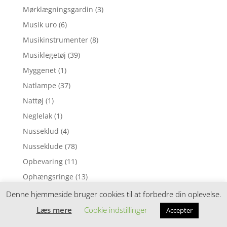
Mørklægningsgardin
(3)
Musik uro
(6)
Musikinstrumenter
(8)
Musiklegetøj
(39)
Myggenet
(1)
Natlampe
(37)
Nattøj
(1)
Neglelak
(1)
Nusseklud
(4)
Nusseklude
(78)
Opbevaring
(11)
Ophængsringe
(13)
Påskepynt
(28)
Denne hjemmeside bruger cookies til at forbedre din oplevelse.
Pedalcykler
(9)
Læs mere
Cookie indstillinger
Accepter
Perleplader
(49)