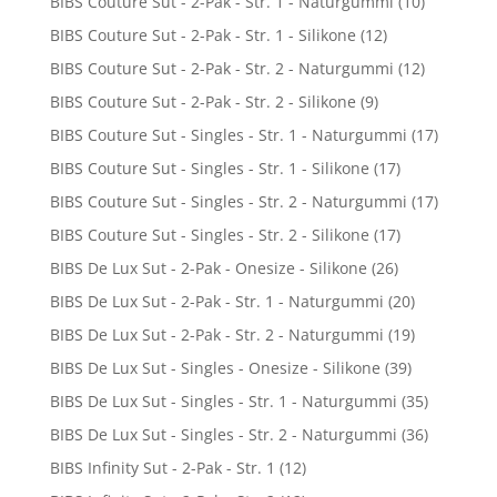
BIBS Couture Sut - 2-Pak - Str. 1 - Naturgummi
(10)
BIBS Couture Sut - 2-Pak - Str. 1 - Silikone
(12)
BIBS Couture Sut - 2-Pak - Str. 2 - Naturgummi
(12)
BIBS Couture Sut - 2-Pak - Str. 2 - Silikone
(9)
BIBS Couture Sut - Singles - Str. 1 - Naturgummi
(17)
BIBS Couture Sut - Singles - Str. 1 - Silikone
(17)
BIBS Couture Sut - Singles - Str. 2 - Naturgummi
(17)
BIBS Couture Sut - Singles - Str. 2 - Silikone
(17)
BIBS De Lux Sut - 2-Pak - Onesize - Silikone
(26)
BIBS De Lux Sut - 2-Pak - Str. 1 - Naturgummi
(20)
BIBS De Lux Sut - 2-Pak - Str. 2 - Naturgummi
(19)
BIBS De Lux Sut - Singles - Onesize - Silikone
(39)
BIBS De Lux Sut - Singles - Str. 1 - Naturgummi
(35)
BIBS De Lux Sut - Singles - Str. 2 - Naturgummi
(36)
BIBS Infinity Sut - 2-Pak - Str. 1
(12)