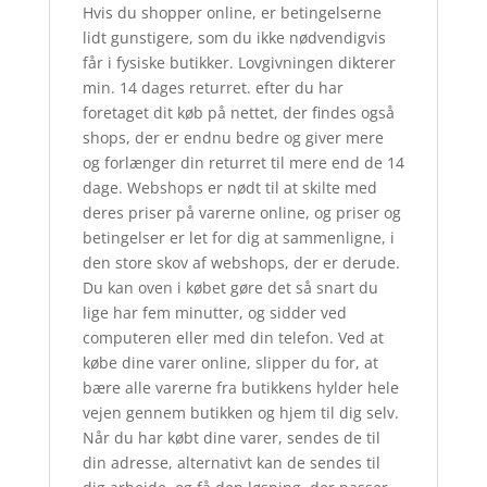
Hvis du shopper online, er betingelserne
lidt gunstigere, som du ikke nødvendigvis
får i fysiske butikker. Lovgivningen dikterer
min. 14 dages returret. efter du har
foretaget dit køb på nettet, der findes også
shops, der er endnu bedre og giver mere
og forlænger din returret til mere end de 14
dage. Webshops er nødt til at skilte med
deres priser på varerne online, og priser og
betingelser er let for dig at sammenligne, i
den store skov af webshops, der er derude.
Du kan oven i købet gøre det så snart du
lige har fem minutter, og sidder ved
computeren eller med din telefon. Ved at
købe dine varer online, slipper du for, at
bære alle varerne fra butikkens hylder hele
vejen gennem butikken og hjem til dig selv.
Når du har købt dine varer, sendes de til
din adresse, alternativt kan de sendes til