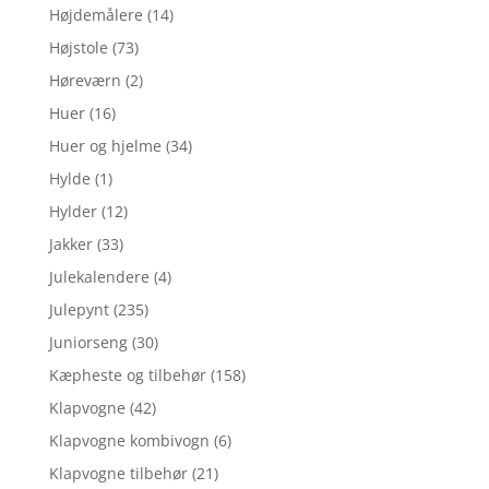
Højdemålere
(14)
Højstole
(73)
Høreværn
(2)
Huer
(16)
Huer og hjelme
(34)
Hylde
(1)
Hylder
(12)
Jakker
(33)
Julekalendere
(4)
Julepynt
(235)
Juniorseng
(30)
Kæpheste og tilbehør
(158)
Klapvogne
(42)
Klapvogne kombivogn
(6)
Klapvogne tilbehør
(21)