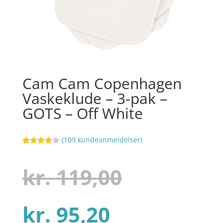
Cam Cam Copenhagen
Vaskeklude – 3-pak –
GOTS – Off White
(
109
kundeanmeldelser)
Bedømt
40
som
3.8
ud af
Den
kr.
119,00
5
baseret
på
kundebed
ømmels
Den
oprindel
kr.
95,20
er