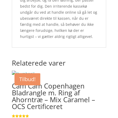
dig arbejde, og få den løsning, der passer
bedst for dig. Den irriterende kassekø
undgår du ved at handle online så gå let og
ubesværet direkte til kassen, når du er
færdig med at handle, så behøver du ikke
længere forudsige, hvilken kø der er
hurtigst – vi gætter aldrig rigtigt alligevel.
Relaterede varer
Tilbud!
Cam Cam Copenhagen
Bladrangle m. Ring af
Ahorntræ – Mix Caramel –
OCS Certificeret