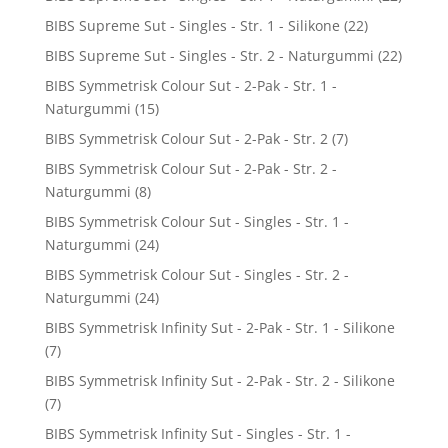
BIBS Supreme Sut - Singles - Str. 1 - Silikone
(22)
BIBS Supreme Sut - Singles - Str. 2 - Naturgummi
(22)
BIBS Symmetrisk Colour Sut - 2-Pak - Str. 1 -
Naturgummi
(15)
BIBS Symmetrisk Colour Sut - 2-Pak - Str. 2
(7)
BIBS Symmetrisk Colour Sut - 2-Pak - Str. 2 -
Naturgummi
(8)
BIBS Symmetrisk Colour Sut - Singles - Str. 1 -
Naturgummi
(24)
BIBS Symmetrisk Colour Sut - Singles - Str. 2 -
Naturgummi
(24)
BIBS Symmetrisk Infinity Sut - 2-Pak - Str. 1 - Silikone
(7)
BIBS Symmetrisk Infinity Sut - 2-Pak - Str. 2 - Silikone
(7)
BIBS Symmetrisk Infinity Sut - Singles - Str. 1 -