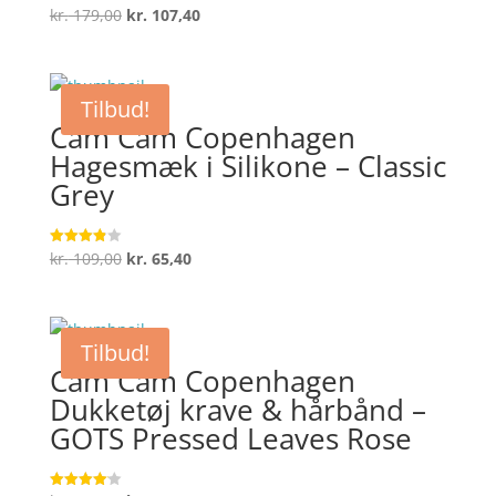
Den
Den
kr.
179,00
kr.
107,40
Vurderet
5
oprindelige
aktuelle
ud af 5
pris
pris
var:
er:
Tilbud!
kr. 179,00.
kr. 107,40.
Cam Cam Copenhagen
Hagesmæk i Silikone – Classic
Grey
Den
Den
kr.
109,00
kr.
65,40
Vurderet
3.9
oprindelige
aktuelle
ud af 5
pris
pris
var:
er:
Tilbud!
kr. 109,00.
kr. 65,40.
Cam Cam Copenhagen
Dukketøj krave & hårbånd –
GOTS Pressed Leaves Rose