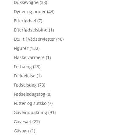
Dukkevogne
(38)
Dyner og puder
(43)
Efterfødsel
(7)
Efterfødselsbind
(1)
Etui til vådservietter
(40)
Figurer
(132)
Flaske varmere
(1)
Forhæng
(23)
Forkælelse
(1)
Fødselsdag
(73)
Fødselsdagstog
(8)
Futter og sutsko
(7)
Gaveindpakning
(91)
Gavesæt
(27)
Gåvogn
(1)