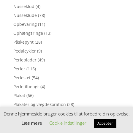
Nusseklud
(4)
Nusseklude
(78)
Opbevaring
(11)
Ophængsringe
(13)
Påskepynt
(28)
Pedalcykler
(9)
Perleplader
(49)
Perler
(116)
Perlesæt
(54)
Perletilbehør
(4)
Plakat
(66)
Plakater og vægdekoration
(28)
Plejeprodukter
(80)
Denne hjemmeside bruger cookies til at forbedre din oplevelse.
Plejetilbehør
(118)
Læs mere
Cookie indstillinger
Accepter
Pottetræning
(15)