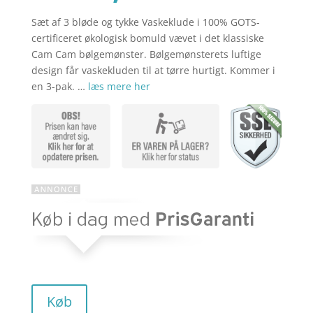
Sæt af 3 bløde og tykke Vaskeklude i 100% GOTS-
aktuelle
pris
certificeret økologisk bomuld vævet i det klassiske
Cam Cam bølgemønster. Bølgemønsterets luftige
design får vaskekluden til at tørre hurtigt. Kommer i
pris
var:
en 3-pak. …
læs mere her
er:
kr. 119,00
kr. 95,20.
Køb