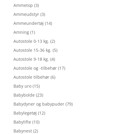
Ammetop
(3)
Ammeudstyr
(3)
Ammeundertøj
(14)
Amning
(1)
Autostole 0-13 kg.
(2)
Autostole 15-36 kg.
(5)
Autostole 9-18 kg.
(4)
Autostole og -tilbehør
(17)
Autostole tilbehør
(6)
Baby uro
(15)
Babybolde
(23)
Babydyner og babypuder
(79)
Babylegetøj
(12)
Babylifte
(10)
Babynest
(2)