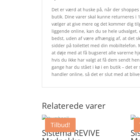
Det er værd at huske på, når der shoppes on
butik. Dine varer skal kunne returneres i
vælger at give mere og det kommer dig ti
liggende online, kan du se hele udvalget, 
bedst, uden af være afhængig af, at det s
sidder på toilettet med din mobiltelefon.
at døje med at få bugseret alle varerne h
hvis du ikke har valgt at få dem sendt hen 
gange har du stået i kø i en butik – det er
handler online, så det er slut med at bli
Relaterede varer
Tilbud!
Sistema REVIVE
Si