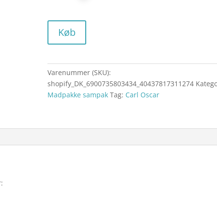
Køb
Varenummer (SKU):
shopify_DK_6900735803434_40437817311274
Katego
Madpakke sampak
Tag:
Carl Oscar
: