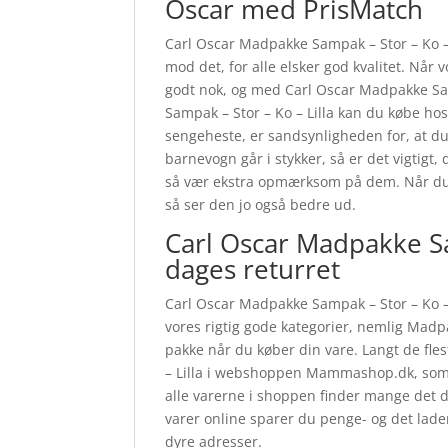
Oscar med PrisMatch
Carl Oscar Madpakke Sampak – Stor – Ko – 
mod det, for alle elsker god kvalitet. Når 
godt nok, og med Carl Oscar Madpakke Sam
Sampak – Stor – Ko – Lilla kan du købe ho
sengeheste, er sandsynligheden for, at du f
barnevogn går i stykker, så er det vigtigt,
så vær ekstra opmærksom på dem. Når du 
så ser den jo også bedre ud.
Carl Oscar Madpakke Sa
dages returret
Carl Oscar Madpakke Sampak – Stor – Ko – 
vores rigtig gode kategorier, nemlig Mad
pakke når du køber din vare. Langt de fl
– Lilla i webshoppen Mammashop.dk, som o
alle varerne i shoppen finder mange det d
varer online sparer du penge- og det lader
dyre adresser.