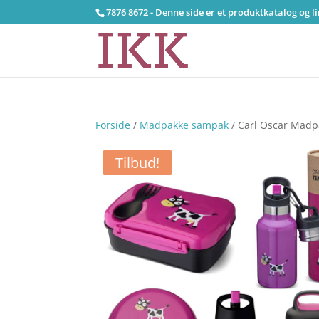
7876 8672 - Denne side er et produktkatalog og l
Forside
/
Madpakke sampak
/ Carl Oscar Madpa
Tilbud!