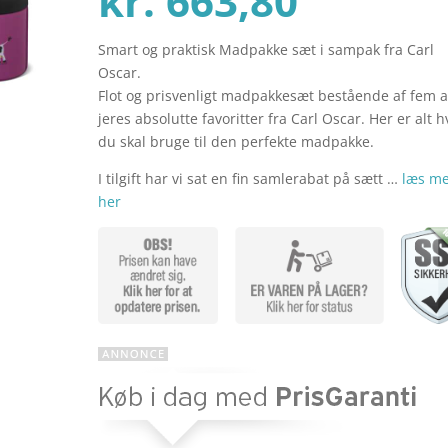
kr.
663,80
Smart og praktisk Madpakke sæt i sampak fra Carl
aktuel
pris
Oscar.
Flot og prisvenligt madpakkesæt bestående af fem a
jeres absolutte favoritter fra Carl Oscar. Her er alt 
pris
var:
du skal bruge til den perfekte madpakke.
I tilgift har vi sat en fin samlerabat på sætt …
læs m
her
er:
kr. 829
kr. 663