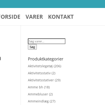
FORSIDE
VARER
KONTAKT
Søg
efter:
Søg
a
Produktkategorier
Aktivitetslegetøj
(206)
Aktivitetsstativ
(2)
Aktivitetsstativer
(29)
Amme bh
(18)
Ammebluser
(2)
elige
Ammeindlæg
(27)