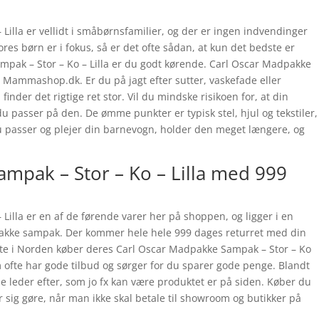
Lilla er vellidt i småbørnsfamilier, og der er ingen indvendinger
vores børn er i fokus, så er det ofte sådan, at kun det bedste er
pak – Stor – Ko – Lilla er du godt kørende. Carl Oscar Madpakke
s Mammashop.dk. Er du på jagt efter sutter, vaskefade eller
inder det rigtige ret stor. Vil du mindske risikoen for, at din
 du passer på den. De ømme punkter er typisk stel, hjul og tekstiler,
passer og plejer din barnevogn, holder den meget længere, og
mpak – Stor – Ko – Lilla med 999
Lilla er en af de førende varer her på shoppen, og ligger i en
pakke sampak. Der kommer hele hele 999 dages returret med din
este i Norden køber deres Carl Oscar Madpakke Sampak – Stor – Ko
fte har gode tilbud og sørger for du sparer gode penge. Blandt
e leder efter, som jo fx kan være produktet er på siden. Køber du
 sig gøre, når man ikke skal betale til showroom og butikker på