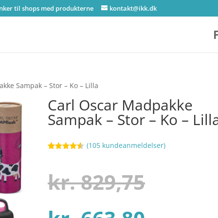
inker til shops med produkterne
kontakt@ikk.dk
kke Sampak – Stor – Ko – Lilla
Carl Oscar Madpakke
Sampak – Stor – Ko – Lill
(
105
kundeanmeldelser)
Bedømt
16
som
4.5
ud af 5
Den
kr.
829,75
baseret
på
kundebedø
mmelser
Den
oprind