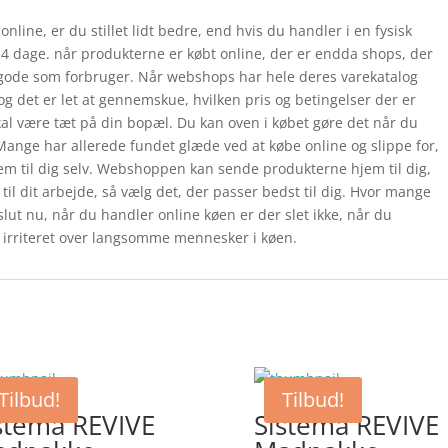
line, er du stillet lidt bedre, end hvis du handler i en fysisk
 14 dage. når produkterne er købt online, der er endda shops, der
lgode som forbruger. Når webshops har hele deres varekatalog
og det er let at gennemskue, hvilken pris og betingelser der er
kal være tæt på din bopæl. Du kan oven i købet gøre det når du
 Mange har allerede fundet glæde ved at købe online og slippe for,
jem til dig selv. Webshoppen kan sende produkterne hjem til dig,
til dit arbejde, så vælg det, der passer bedst til dig. Hvor mange
 slut nu, når du handler online køen er der slet ikke, når du
ve irriteret over langsomme mennesker i køen.
Tilbud!
Tilbud!
stema REVIVE
Sistema REVIVE