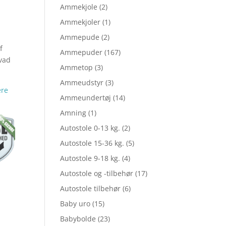
Ammekjole
(2)
Ammekjoler
(1)
le
Ammepude
(2)
f
Ammepuder
(167)
hvad
Ammetop
(3)
Ammeudstyr
(3)
ere
Ammeundertøj
(14)
,75.
Amning
(1)
Autostole 0-13 kg.
(2)
,80.
Autostole 15-36 kg.
(5)
Autostole 9-18 kg.
(4)
Autostole og -tilbehør
(17)
Autostole tilbehør
(6)
Baby uro
(15)
Babybolde
(23)