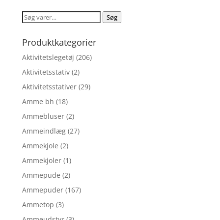
pris
pris
var:
er:
Søg
Søg
kr. 249,00.
kr. 199,20.
efter:
Produktkategorier
Aktivitetslegetøj
(206)
Aktivitetsstativ
(2)
Aktivitetsstativer
(29)
Amme bh
(18)
Ammebluser
(2)
Ammeindlæg
(27)
Ammekjole
(2)
Ammekjoler
(1)
Ammepude
(2)
Ammepuder
(167)
Ammetop
(3)
Ammeudstyr
(3)