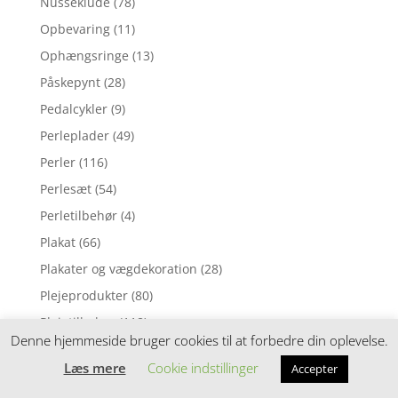
Nusseklude
(78)
Opbevaring
(11)
Ophængsringe
(13)
Påskepynt
(28)
Pedalcykler
(9)
Perleplader
(49)
Perler
(116)
Perlesæt
(54)
Perletilbehør
(4)
Plakat
(66)
Plakater og vægdekoration
(28)
Plejeprodukter
(80)
Plejetilbehør
(118)
Denne hjemmeside bruger cookies til at forbedre din oplevelse.
Pottetræning
(15)
Læs mere
Cookie indstillinger
Accepter
Pude
(1)