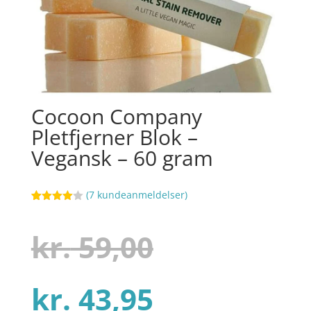
Cocoon Company
Pletfjerner Blok –
Vegansk – 60 gram
(
7
kundeanmeldelser)
Bedømt
26
som
4
ud af 5
Den
kr.
59,00
baseret
på
kundebed
ømmelse
r
Den
oprindelig
kr.
43,95