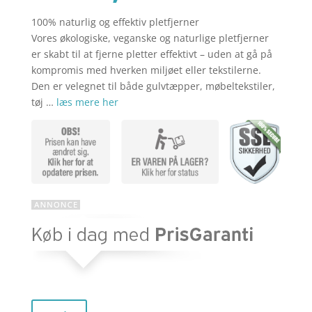
100% naturlig og effektiv pletfjerner
aktuelle
pris
Vores økologiske, veganske og naturlige pletfjerner
er skabt til at fjerne pletter effektivt – uden at gå på
kompromis med hverken miljøet eller tekstilerne.
pris
var:
Den er velegnet til både gulvtæpper, møbeltekstiler,
tøj …
læs mere her
er:
kr. 59,00.
kr. 43,95.