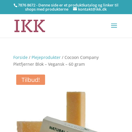
7876 8672 - Denne side er et produktkatalog og linker til
shops med produkterne
kontakt@ikk.dk
Forside
/
Plejeprodukter
/ Cocoon Company
Pletfjerner Blok – Vegansk – 60 gram
Tilbud!