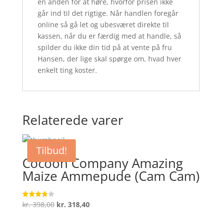
en anden for at høre, hvorfor prisen ikke
går ind til det rigtige. Når handlen foregår
online så gå let og ubesværet direkte til
kassen, når du er færdig med at handle, så
spilder du ikke din tid på at vente på fru
Hansen, der lige skal spørge om, hvad hver
enkelt ting koster.
Relaterede varer
Tilbud!
Cocoon Company Amazing
Maize Ammepude (Cam Cam)
Den
Den
kr.
398,00
kr.
318,40
Vurderet
3.8
oprindelige
aktuelle
ud af 5