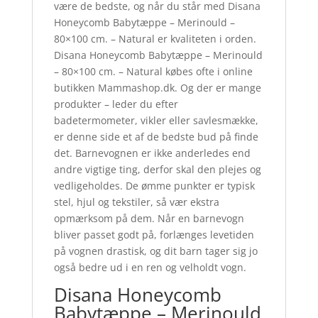
være de bedste, og når du står med Disana
Honeycomb Babytæppe – Merinould –
80×100 cm. – Natural er kvaliteten i orden.
Disana Honeycomb Babytæppe – Merinould
– 80×100 cm. – Natural købes ofte i online
butikken Mammashop.dk. Og der er mange
produkter – leder du efter
badetermometer, vikler eller savlesmække,
er denne side et af de bedste bud på finde
det. Barnevognen er ikke anderledes end
andre vigtige ting, derfor skal den plejes og
vedligeholdes. De ømme punkter er typisk
stel, hjul og tekstiler, så vær ekstra
opmærksom på dem. Når en barnevogn
bliver passet godt på, forlænges levetiden
på vognen drastisk, og dit barn tager sig jo
også bedre ud i en ren og velholdt vogn.
Disana Honeycomb
Babytæppe – Merinould