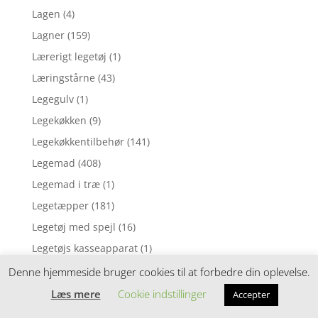
Lagen
(4)
Lagner
(159)
Lærerigt legetøj
(1)
Læringstårne
(43)
Legegulv
(1)
Legekøkken
(9)
Legekøkkentilbehør
(141)
Legemad
(408)
Legemad i træ
(1)
Legetæpper
(181)
Legetøj med spejl
(16)
Legetøjs kasseapparat
(1)
Legetøjsbil
(4)
Denne hjemmeside bruger cookies til at forbedre din oplevelse.
Legetøjsdyr
(90)
Læs mere
Cookie indstillinger
Accepter
Leggings
(3)