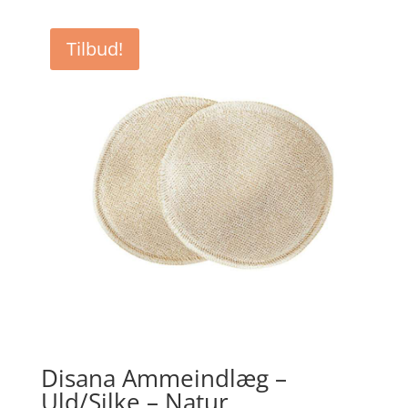
pris
pris
var:
er:
Tilbud!
kr. 159,95.
kr. 100,00.
Disana Ammeindlæg –
Uld/Silke – Natur