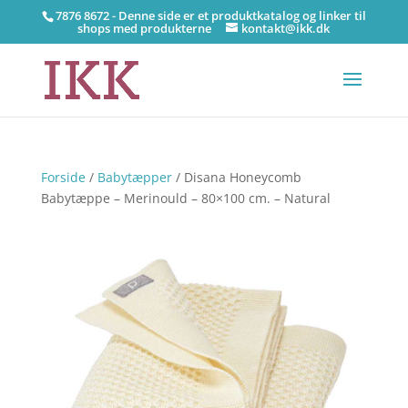
7876 8672 - Denne side er et produktkatalog og linker til
shops med produkterne
kontakt@ikk.dk
Forside
/
Babytæpper
/ Disana Honeycomb
Babytæppe – Merinould – 80×100 cm. – Natural