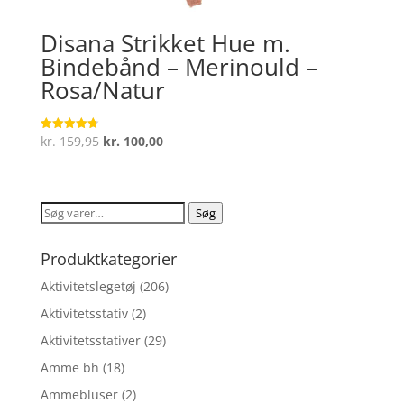
Disana Strikket Hue m.
Bindebånd – Merinould –
Rosa/Natur
Den
Den
kr.
159,95
kr.
100,00
Vurderet
4.7
oprindelige
aktuelle
ud af 5
pris
pris
var:
er:
Søg
Søg
kr. 159,95.
kr. 100,00.
efter:
Produktkategorier
Aktivitetslegetøj
(206)
Aktivitetsstativ
(2)
Aktivitetsstativer
(29)
Amme bh
(18)
Ammebluser
(2)