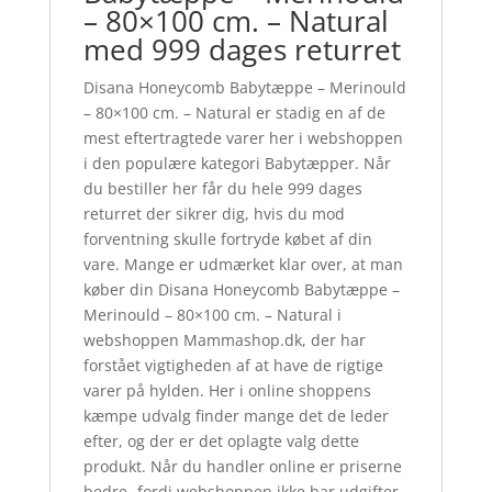
– 80×100 cm. – Natural
med 999 dages returret
Disana Honeycomb Babytæppe – Merinould
– 80×100 cm. – Natural er stadig en af de
mest eftertragtede varer her i webshoppen
i den populære kategori Babytæpper. Når
du bestiller her får du hele 999 dages
returret der sikrer dig, hvis du mod
forventning skulle fortryde købet af din
vare. Mange er udmærket klar over, at man
køber din Disana Honeycomb Babytæppe –
Merinould – 80×100 cm. – Natural i
webshoppen Mammashop.dk, der har
forstået vigtigheden af at have de rigtige
varer på hylden. Her i online shoppens
kæmpe udvalg finder mange det de leder
efter, og der er det oplagte valg dette
produkt. Når du handler online er priserne
bedre- fordi webshoppen ikke har udgifter