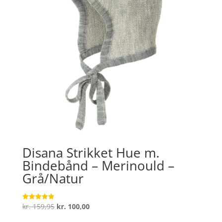
Disana Strikket Hue m.
Bindebånd – Merinould –
Grå/Natur
Den
Den
kr.
159,95
kr.
100,00
Vurderet
4.9
oprindelige
aktuelle
ud af 5