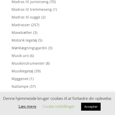
Madras til juniorseng
(70)
Madras til tremmeseng
(1)
Madras til vugge
(2)
Madrasser
(257)
Mavebælter
(3)
Motorik legetøj
(5)
Mørklægningsgardin
(3)
Musik uro
(6)
Musikinstrumenter
(8)
Musiklegetøj
(39)
Myggenet
(1)
Natlampe
(37)
Nattøj
(1)
Denne hjemmeside bruger cookies til at forbedre din oplevelse.
Neglelak
(1)
Læs mere
Cookie indstillinger
Accepter
Nusseklud
(4)