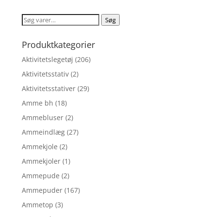
pris
pris
var:
er:
Søg
Søg
kr. 89,95.
kr. 71,96.
efter:
Produktkategorier
Aktivitetslegetøj
(206)
Aktivitetsstativ
(2)
Aktivitetsstativer
(29)
Amme bh
(18)
Ammebluser
(2)
Ammeindlæg
(27)
Ammekjole
(2)
Ammekjoler
(1)
Ammepude
(2)
Ammepuder
(167)
Ammetop
(3)