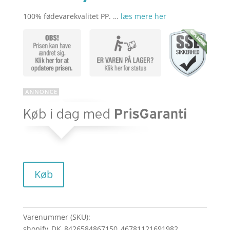
100% fødevarekvalitet PP. …
læs mere her
aktuelle
pris
pris
var:
er:
kr. 119,95
kr. 67,00.
Køb
Varenummer (SKU):
shopify_DK_8426584867150_46781121691982