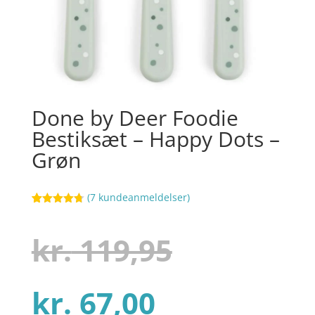
Done by Deer Foodie
Bestiksæt – Happy Dots –
Grøn
(
7
kundeanmeldelser)
Bedømt
34
som
4.7
ud af 5
Den
kr.
119,95
baseret på
kundebedø
mmelser
Den
oprindel
kr.
67,00