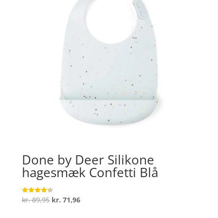
Done by Deer Silikone
hagesmæk Confetti Blå
Den
Den
kr.
89,95
kr.
71,96
Vurderet
4.3
oprindelige
aktuelle
ud af 5