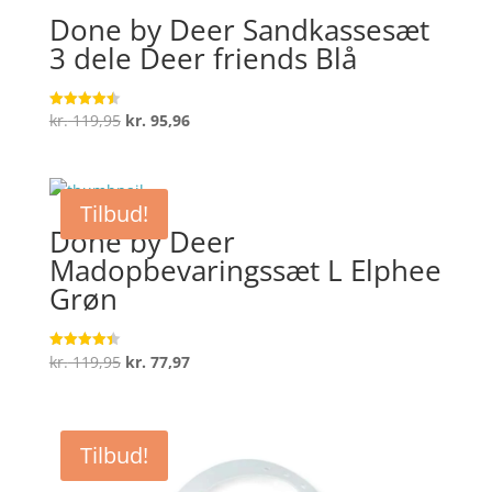
Done by Deer Sandkassesæt
3 dele Deer friends Blå
Den
Den
kr.
119,95
kr.
95,96
Vurderet
4.5
oprindelige
aktuelle
ud af 5
pris
pris
var:
er:
Tilbud!
kr. 119,95.
kr. 95,96.
Done by Deer
Madopbevaringssæt L Elphee
Grøn
Den
Den
kr.
119,95
kr.
77,97
Vurderet
4.4
oprindelige
aktuelle
ud af 5
pris
pris
var:
er:
Tilbud!
kr. 119,95.
kr. 77,97.