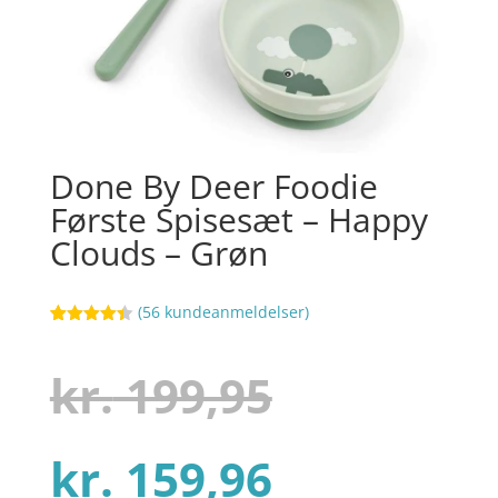
Done By Deer Foodie
Første Spisesæt – Happy
Clouds – Grøn
(
56
kundeanmeldelser)
Bedømt
21
som
4.4
ud af 5
Den
kr.
199,95
baseret
på
kundebedø
mmelser
Den
oprindel
kr.
159,96