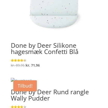
Done by Deer Silikone
hagesmæk Confetti Blå
Den
Den
kr.
89,95
kr.
71,96
Vurderet
4.3
oprindelige
aktuelle
ud af 5
pris
pris
var:
er:
Tilbud!
kr. 89,95.
kr. 71,96.
Done by Deer Rund rangle
Wally Pudder