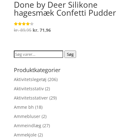
Done by Deer Silikone
hagesmæk Confetti Pudder
Den
Den
kr.
89,95
kr.
71,96
Vurderet
4.2
oprindelige
aktuelle
ud af 5
pris
pris
var:
er:
Søg
Søg
kr. 89,95.
kr. 71,96.
efter:
Produktkategorier
Aktivitetslegetøj
(206)
Aktivitetsstativ
(2)
Aktivitetsstativer
(29)
Amme bh
(18)
Ammebluser
(2)
Ammeindlæg
(27)
Ammekjole
(2)