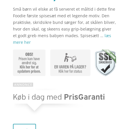
Små børn vil elske at få serveret et måltid i dette fine
aktuelle
pris
Foodie første spisesæt med et legende motiv. Den
praktiske, skridsikre bund sørger for, at skålen bliver,
hvor den skal, og skeens easy grip-belægning giver
pris
var:
et godt greb mens babyen mades. Spisesætt …
læs
mere her
er:
kr. 199,95
kr. 159,96