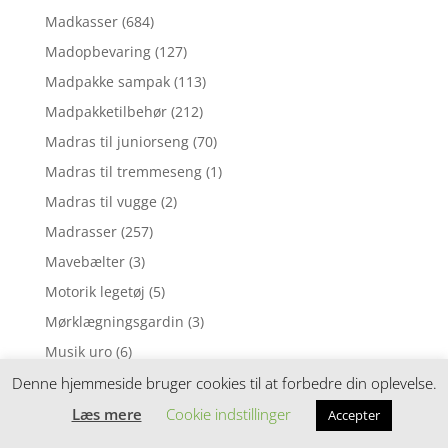
Madkasser
(684)
Madopbevaring
(127)
Madpakke sampak
(113)
Madpakketilbehør
(212)
Madras til juniorseng
(70)
Madras til tremmeseng
(1)
Madras til vugge
(2)
Madrasser
(257)
Mavebælter
(3)
Motorik legetøj
(5)
Mørklægningsgardin
(3)
Musik uro
(6)
Musikinstrumenter
(8)
Denne hjemmeside bruger cookies til at forbedre din oplevelse.
Musiklegetøj
(39)
Læs mere
Cookie indstillinger
Accepter
Myggenet
(1)