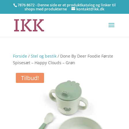
7876 8672 - Denne side er et produktkatalog og linker til
shops med produkterne
kontakt@ikk.dk
Forside
/
Stel og bestik
/ Done By Deer Foodie Første
Spisesæt – Happy Clouds – Grøn
Tilbud!