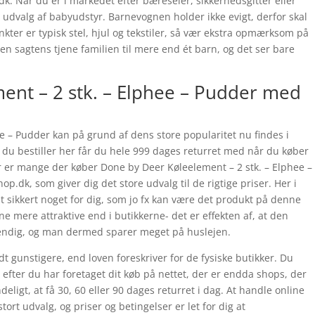
. Når du er i markedet efter bæreseler, sikkerhedsgitter eller
e udvalg af babyudstyr. Barnevognen holder ikke evigt, derfor skal
ter er typisk stel, hjul og tekstiler, så vær ekstra opmærksom på
n sagtens tjene familien til mere end ét barn, og det ser bare
ent – 2 stk. – Elphee – Pudder med
e – Pudder kan på grund af dens store popularitet nu findes i
du bestiller her får du hele 999 dages returret med når du køber
er er mange der køber Done by Deer Køleelement – 2 stk. – Elphee –
k, som giver dig det store udvalg til de rigtige priser. Her i
 sikkert noget for dig, som jo fx kan være det produkt på denne
e mere attraktive end i butikkerne- det er effekten af, at den
dvendig, og man dermed sparer meget på huslejen.
dt gunstigere, end loven foreskriver for de fysiske butikker. Du
 efter du har foretaget dit køb på nettet, der er endda shops, der
deligt, at få 30, 60 eller 90 dages returret i dag. At handle online
tort udvalg, og priser og betingelser er let for dig at