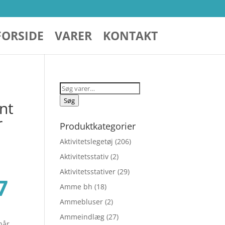
FORSIDE
VARER
KONTAKT
Søg
efter:
Søg
nt
r
Produktkategorier
Aktivitetslegetøj
(206)
Aktivitetsstativ
(2)
Aktivitetsstativer
(29)
Den
7
Amme bh
(18)
Ammebluser
(2)
lige
aktuelle
Ammeindlæg
(27)
når