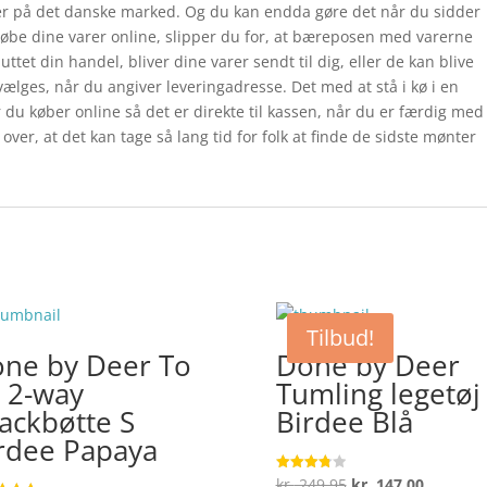
r på det danske marked. Og du kan endda gøre det når du sidder
 købe dine varer online, slipper du for, at bæreposen med varerne
luttet din handel, bliver dine varer sendt til dig, eller de kan blive
 vælges, når du angiver leveringadresse. Det med at stå i kø i en
du køber online så det er direkte til kassen, når du er færdig med
over, at det kan tage så lang tid for folk at finde de sidste mønter
Tilbud!
ne by Deer To
Done by Deer
 2-way
Tumling legetøj
ackbøtte S
Birdee Blå
rdee Papaya
Den
Den
kr.
249,95
kr.
147,00
Vurderet