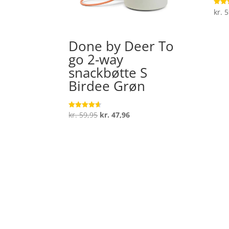
kr.
5
Vurde
4.6
ud af
Done by Deer To
go 2-way
snackbøtte S
Birdee Grøn
Den
Den
kr.
59,95
kr.
47,96
Vurderet
4.6
oprindelige
aktuelle
ud af 5
pris
pris
var:
er:
kr. 59,95.
kr. 47,96.