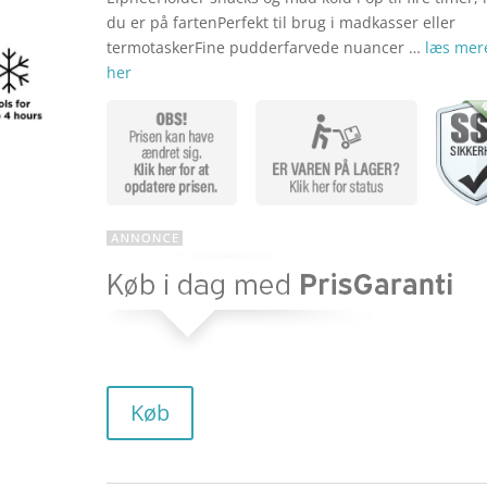
du er på fartenPerfekt til brug i madkasser eller
termotaskerFine pudderfarvede nuancer …
læs mer
pris
her
var:
kr. 79,9
Køb