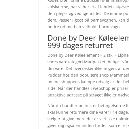
købes ofte i online butikken Mammashop.dk
solskærme, har vi her et af landets størst
den plejes og vedligeholdes. De ømme punk
dem. Passer I godt på barnevognen, kan de
bedre ud med en velholdt barnevogn.
Done by Deer Køleelem
999 dages returret
Done by Deer Køleelement – 2 stk. – Elphe
vores varekategori Madpakketilbehør. Når 
din vare. Det overrasker ikke nogen, at d
Pudder hos den populære shop Mammashop.d
online shoppens kæmpe udvalg er der helt
side. Når der handles i webshop er prisern
attraktive adresse på strøget ikke er nø
Når du handler online, er betingelserne li
skal kunne returnere dine varer i 14 dage.
vælger at give mere det er slet ikke ualmin
giver dig også en anden fordel, som er et s