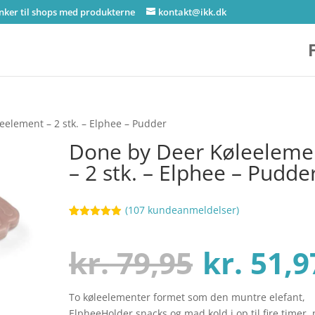
inker til shops med produkterne
kontakt@ikk.dk
eelement – 2 stk. – Elphee – Pudder
Done by Deer Køleeleme
– 2 stk. – Elphee – Pudde
(
107
kundeanmeldelser)
Bedømt
62
som
4.9
ud af 5
Den
kr.
79,95
kr.
51,9
baseret på
kundebedøm
melser
To køleelementer formet som den muntre elefant,
oprinde
ElpheeHolder snacks og mad kold i op til fire timer, 