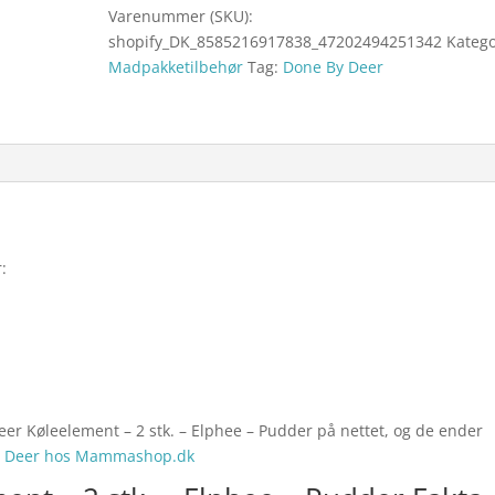
Varenummer (SKU):
shopify_DK_8585216917838_47202494251342
Katego
Madpakketilbehør
Tag:
Done By Deer
:
eer Køleelement – 2 stk. – Elphee – Pudder på nettet, og de ender
y Deer hos Mammashop.dk