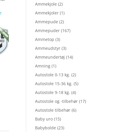
Ammekjole
(2)
e
Ammekjoler
(1)
pris
Ammepude
(2)
Ammepuder
(167)
er:
Ammetop
(3)
Ammeudstyr
(3)
Ammeundertøj
(14)
5.
kr. 51,97.
Amning
(1)
Autostole 0-13 kg.
(2)
Autostole 15-36 kg.
(5)
Autostole 9-18 kg.
(4)
Autostole og -tilbehør
(17)
Autostole tilbehør
(6)
Baby uro
(15)
Babybolde
(23)