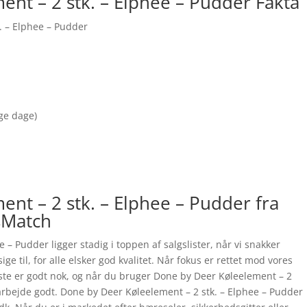
nt – 2 stk. – Elphee – Pudder Fakta
. – Elphee – Pudder
nge dage)
nt – 2 stk. – Elphee – Pudder fra
sMatch
 – Pudder ligger stadig i toppen af salgslister, når vi snakker
ige til, for alle elsker god kvalitet. Når fokus er rettet mod vores
dste er godt nok, og når du bruger Done by Deer Køleelement – 2
rarbejde godt. Done by Deer Køleelement – 2 stk. – Elphee – Pudder