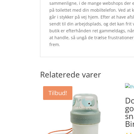
sammenligne, i de mange webshops der e
på toilettet med din mobiltelefon. Ved at
går i stykker på vej hjem. Efter at have afs
sendt til din arbejdsplads, og det kan frit
butik er efterhånden ret gammeldags, når 
at handle, så ungå de trælse frustrationer 
frem.
Relaterede varer
Tilbud!
Do
go
sn
Bi