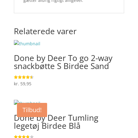
gætter aldrig rigtigt alligevel.
Relaterede varer
Done by Deer To go 2-way
snackbøtte S Birdee Sand
kr.
59,95
Vurderet
4.5
ud af 5
Tilbud!
Done by Deer Tumling
legetøj Birdee Blå