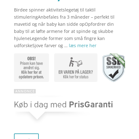
Birdee spinner aktivitetslegetøj til taktil
aktuelle
pris
stimuleringAnbefales fra 3 måneder – perfekt til
mavetid og når baby kan sidde opOpfordrer din
baby til at løfte armene for at spinde og skubbe
pris
var:
hjuleneLegende former som små fingre kan
udforskeSjove farver og …
læs mere her
er:
kr. 279,95
kr. 223,96