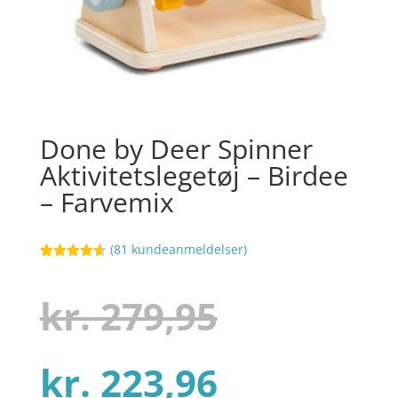
Done by Deer Spinner
Aktivitetslegetøj – Birdee
– Farvemix
(
81
kundeanmeldelser)
Bedømt
40
som
4.6
ud af 5
Den
kr.
279,95
baseret på
kundebedø
mmelser
Den
oprindel
kr.
223,96