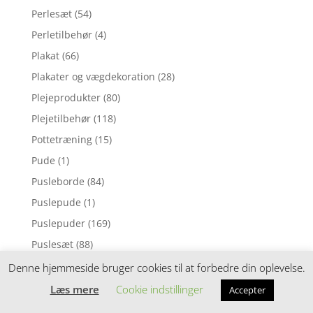
Perlesæt
(54)
Perletilbehør
(4)
Plakat
(66)
Plakater og vægdekoration
(28)
Plejeprodukter
(80)
Plejetilbehør
(118)
Pottetræning
(15)
Pude
(1)
Pusleborde
(84)
Puslepude
(1)
Puslepuder
(169)
Puslesæt
(88)
Puslespil
(7)
Denne hjemmeside bruger cookies til at forbedre din oplevelse.
Pusletaske
(53)
Læs mere
Cookie indstillinger
Accepter
Pusletasker
(158)