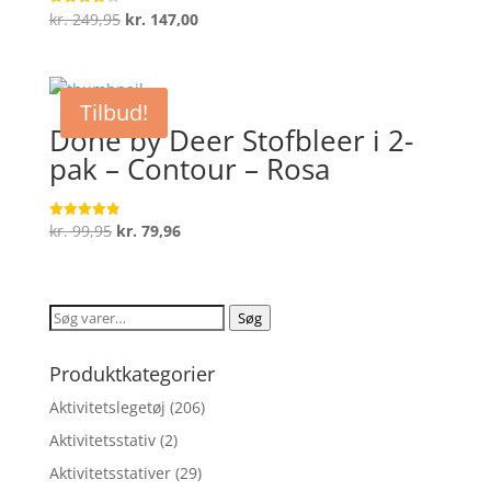
Den
Den
kr.
249,95
kr.
147,00
Vurderet
3.8
oprindelige
aktuelle
ud af 5
pris
pris
var:
er:
Tilbud!
kr. 249,95.
kr. 147,00.
Done by Deer Stofbleer i 2-
pak – Contour – Rosa
Den
Den
kr.
99,95
kr.
79,96
Vurderet
4.9
oprindelige
aktuelle
ud af 5
pris
pris
var:
er:
Søg
Søg
kr. 99,95.
kr. 79,96.
efter:
Produktkategorier
Aktivitetslegetøj
(206)
Aktivitetsstativ
(2)
Aktivitetsstativer
(29)