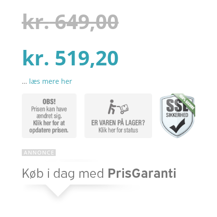
som
3.9
ud af 5
Den
kr.
649,00
baseret
på
kundebed
ømmels
er
Den
oprindel
kr.
519,20
…
læs mere her
aktuelle
pris
pris
var:
er:
kr. 649,00
kr. 519,20