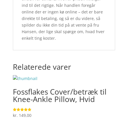
ind til det rigtige. Når handlen foregår
online der er ingen kø online – det er bare
direkte til betaling, og så er du videre, så
spilder du ikke din tid på at vente på fru
Hansen, der lige skal spørge om, hvad hver
enkelt ting koster.
Relaterede varer
Fossflakes Cover/betræk til
Knee-Ankle Pillow, Hvid
kr.
149,00
Vurderet
5
ud af 5