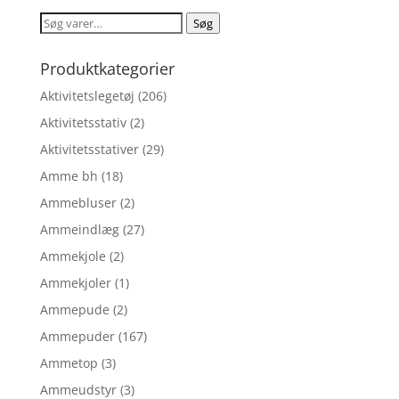
var:
er:
Søg
Søg
kr. 179,00.
kr. 143,20.
efter:
Produktkategorier
Aktivitetslegetøj
(206)
Aktivitetsstativ
(2)
Aktivitetsstativer
(29)
Amme bh
(18)
Ammebluser
(2)
Ammeindlæg
(27)
Ammekjole
(2)
Ammekjoler
(1)
Ammepude
(2)
Ammepuder
(167)
Ammetop
(3)
Ammeudstyr
(3)