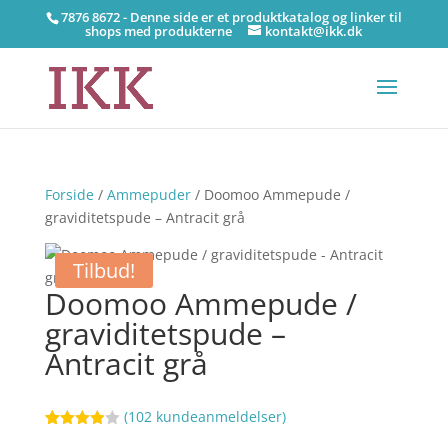
7876 8672 - Denne side er et produktkatalog og linker til
shops med produkterne
kontakt@ikk.dk
Forside
/
Ammepuder
/ Doomoo Ammepude /
graviditetspude – Antracit grå
Tilbud!
Doomoo Ammepude /
graviditetspude –
Antracit grå
(
102
kundeanmeldelser)
Bedømt
75