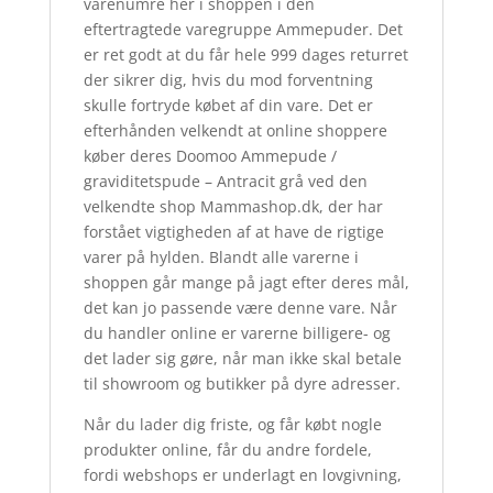
varenumre her i shoppen i den
eftertragtede varegruppe Ammepuder. Det
er ret godt at du får hele 999 dages returret
der sikrer dig, hvis du mod forventning
skulle fortryde købet af din vare. Det er
efterhånden velkendt at online shoppere
køber deres Doomoo Ammepude /
graviditetspude – Antracit grå ved den
velkendte shop Mammashop.dk, der har
forstået vigtigheden af at have de rigtige
varer på hylden. Blandt alle varerne i
shoppen går mange på jagt efter deres mål,
det kan jo passende være denne vare. Når
du handler online er varerne billigere- og
det lader sig gøre, når man ikke skal betale
til showroom og butikker på dyre adresser.
Når du lader dig friste, og får købt nogle
produkter online, får du andre fordele,
fordi webshops er underlagt en lovgivning,