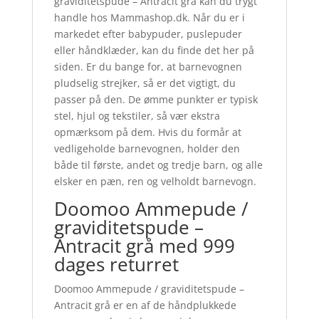
graviditetspude – Antracit grå kan du trygt
handle hos Mammashop.dk. Når du er i
markedet efter babypuder, puslepuder
eller håndklæder, kan du finde det her på
siden. Er du bange for, at barnevognen
pludselig strejker, så er det vigtigt, du
passer på den. De ømme punkter er typisk
stel, hjul og tekstiler, så vær ekstra
opmærksom på dem. Hvis du formår at
vedligeholde barnevognen, holder den
både til første, andet og tredje barn, og alle
elsker en pæn, ren og velholdt barnevogn.
Doomoo Ammepude /
graviditetspude –
Antracit grå med 999
dages returret
Doomoo Ammepude / graviditetspude –
Antracit grå er en af de håndplukkede