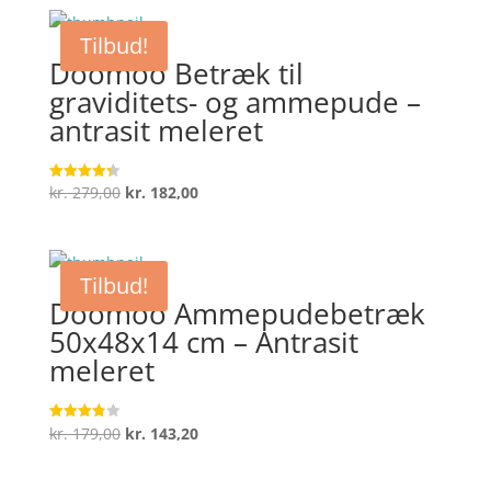
Tilbud!
Doomoo Betræk til
graviditets- og ammepude –
antrasit meleret
Den
Den
kr.
279,00
kr.
182,00
Vurderet
4.3
oprindelige
aktuelle
ud af 5
pris
pris
var:
er:
Tilbud!
kr. 279,00.
kr. 182,00.
Doomoo Ammepudebetræk
50x48x14 cm – Antrasit
meleret
Den
Den
kr.
179,00
kr.
143,20
Vurderet
3.8
oprindelige
aktuelle
ud af 5
pris
pris