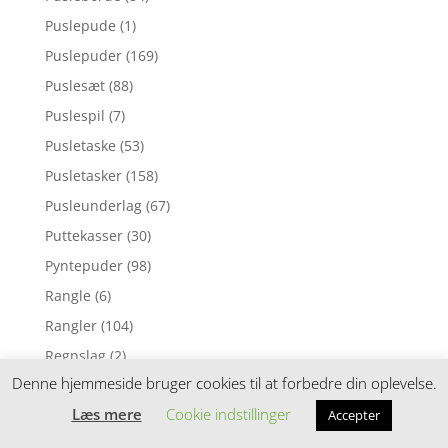
Puslepude
(1)
Puslepuder
(169)
Puslesæt
(88)
Puslespil
(7)
Pusletaske
(53)
Pusletasker
(158)
Pusleunderlag
(67)
Puttekasser
(30)
Pyntepuder
(98)
Rangle
(6)
Rangler
(104)
Regnslag
(2)
Denne hjemmeside bruger cookies til at forbedre din oplevelse.
Regntøj
(8)
Læs mere
Cookie indstillinger
Accepter
Reoler
(19)
Rolleleg
(32)