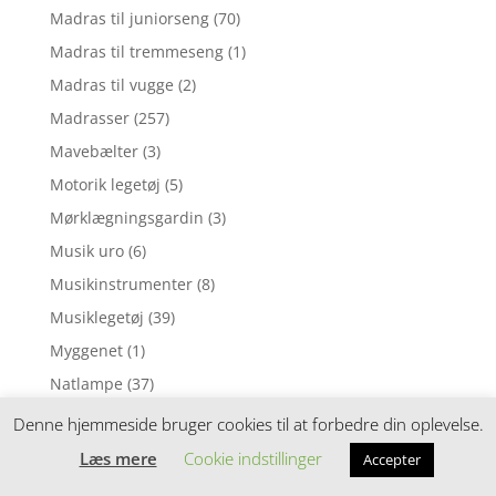
Madras til juniorseng
(70)
Madras til tremmeseng
(1)
Madras til vugge
(2)
Madrasser
(257)
Mavebælter
(3)
Motorik legetøj
(5)
Mørklægningsgardin
(3)
Musik uro
(6)
Musikinstrumenter
(8)
Musiklegetøj
(39)
Myggenet
(1)
Natlampe
(37)
Nattøj
(1)
Denne hjemmeside bruger cookies til at forbedre din oplevelse.
Neglelak
(1)
Læs mere
Cookie indstillinger
Accepter
Nusseklud
(4)