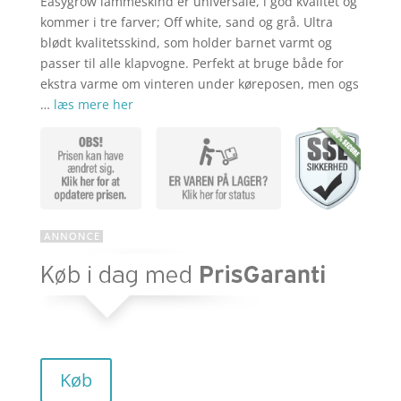
Easygrow lammeskind er universale, i god kvalitet og
aktuelle
pris
kommer i tre farver; Off white, sand og grå. Ultra
blødt kvalitetsskind, som holder barnet varmt og
passer til alle klapvogne. Perfekt at bruge både for
pris
var:
ekstra varme om vinteren under køreposen, men ogs
…
læs mere her
er:
kr. 649,00
kr. 599,00
Køb