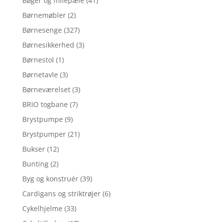
Bøger og milepæle
(41)
Børnemøbler
(2)
Børnesenge
(327)
Børnesikkerhed
(3)
Børnestol
(1)
Børnetavle
(3)
Børneværelset
(3)
BRIO togbane
(7)
Brystpumpe
(9)
Brystpumper
(21)
Bukser
(12)
Bunting
(2)
Byg og konstruér
(39)
Cardigans og striktrøjer
(6)
Cykelhjelme
(33)