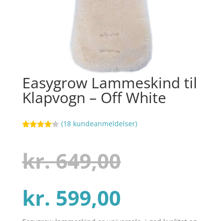
Easygrow Lammeskind til
Klapvogn – Off White
(
18
kundeanmeldelser)
Bedømt
104
som
4.1
ud af 5
Den
kr.
649,00
baseret
på
kundebedø
mmelser
Den
oprindel
kr.
599,00