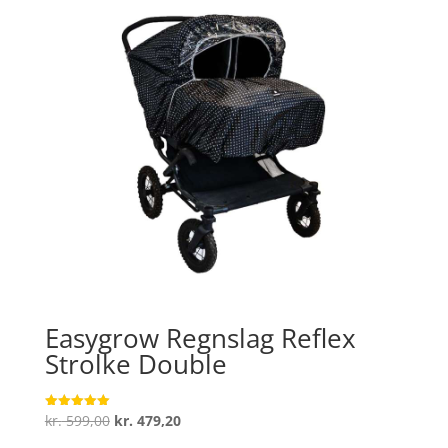
Easygrow Regnslag Reflex
Strolke Double
Den
Den
kr.
599,00
kr.
479,20
Vurderet
5
oprindelige
aktuelle
ud af 5