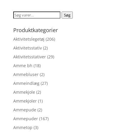
pris
pris
var:
er:
Søg
Søg
kr. 599,00.
kr. 479,20.
efter:
Produktkategorier
Aktivitetslegetøj
(206)
Aktivitetsstativ
(2)
Aktivitetsstativer
(29)
Amme bh
(18)
Ammebluser
(2)
Ammeindlæg
(27)
Ammekjole
(2)
Ammekjoler
(1)
Ammepude
(2)
Ammepuder
(167)
Ammetop
(3)