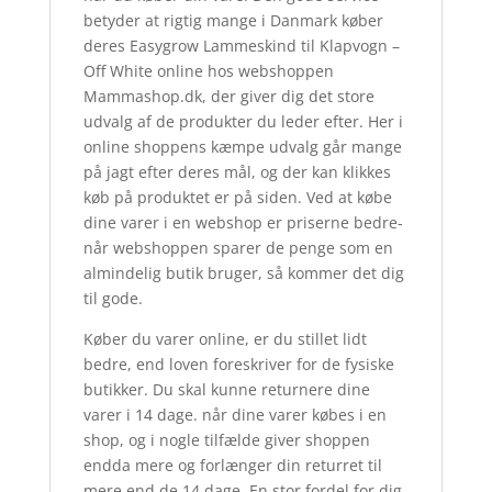
betyder at rigtig mange i Danmark køber
deres Easygrow Lammeskind til Klapvogn –
Off White online hos webshoppen
Mammashop.dk, der giver dig det store
udvalg af de produkter du leder efter. Her i
online shoppens kæmpe udvalg går mange
på jagt efter deres mål, og der kan klikkes
køb på produktet er på siden. Ved at købe
dine varer i en webshop er priserne bedre-
når webshoppen sparer de penge som en
almindelig butik bruger, så kommer det dig
til gode.
Køber du varer online, er du stillet lidt
bedre, end loven foreskriver for de fysiske
butikker. Du skal kunne returnere dine
varer i 14 dage. når dine varer købes i en
shop, og i nogle tilfælde giver shoppen
endda mere og forlænger din returret til
mere end de 14 dage. En stor fordel for dig