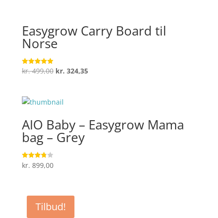
Easygrow Carry Board til
Norse
Den
Den
kr.
499,00
kr.
324,35
Vurderet
5
oprindelige
aktuelle
ud af 5
pris
pris
var:
er:
kr. 499,00.
kr. 324,35.
AIO Baby – Easygrow Mama
bag – Grey
kr.
899,00
Vurderet
3.8
ud af 5
Tilbud!