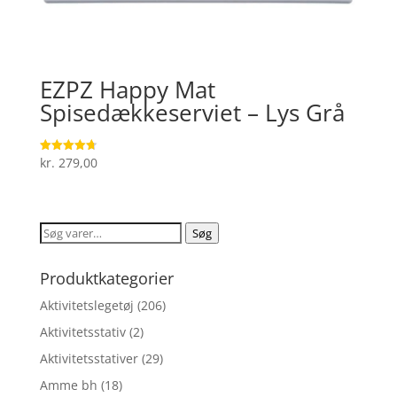
EZPZ Happy Mat
Spisedækkeserviet – Lys Grå
kr.
279,00
Vurderet
4.7
ud af 5
Søg
Søg
efter:
Produktkategorier
Aktivitetslegetøj
(206)
Aktivitetsstativ
(2)
Aktivitetsstativer
(29)
Amme bh
(18)