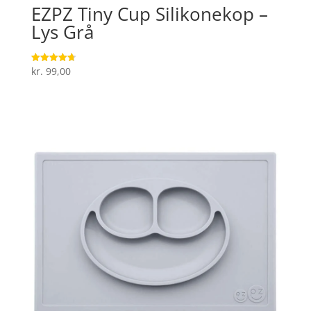
EZPZ Tiny Cup Silikonekop –
Lys Grå
kr.
99,00
Vurderet
4.7
ud af 5