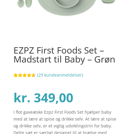
EZPZ First Foods Set –
Madstart til Baby – Grøn
(
29
kundeanmeldelser)
Bedømt
57
som
4.6
ud af 5
kr.
349,00
baseret på
kundebedø
mmelser
I flot gaveæske Ezpz First Foods Set hjælper baby
med at lære at spise og drikke selv. At lære at spise
og drikke selv, er et vigtig udviklingstrin for baby.
Dette sæt er særligt designet til at hjælpe med