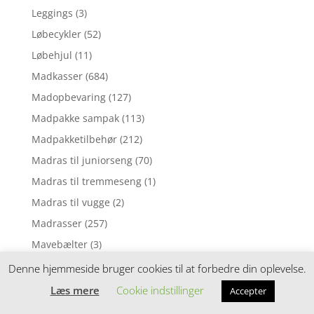
Leggings
(3)
Løbecykler
(52)
Løbehjul
(11)
Madkasser
(684)
Madopbevaring
(127)
Madpakke sampak
(113)
Madpakketilbehør
(212)
Madras til juniorseng
(70)
Madras til tremmeseng
(1)
Madras til vugge
(2)
Madrasser
(257)
Mavebælter
(3)
Motorik legetøj
(5)
Denne hjemmeside bruger cookies til at forbedre din oplevelse.
Mørklægningsgardin
(3)
Læs mere
Cookie indstillinger
Accepter
Musik uro
(6)