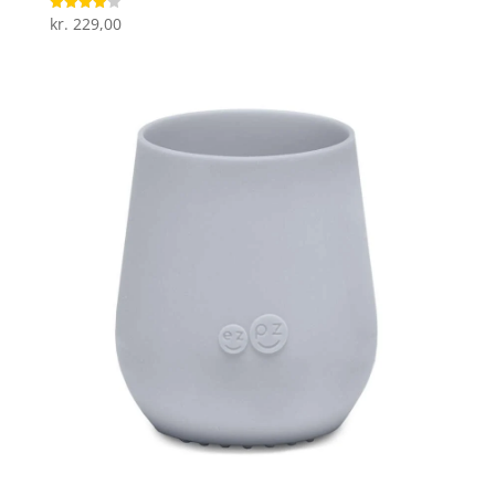
kr.
229,00
Vurderet
4
ud af 5