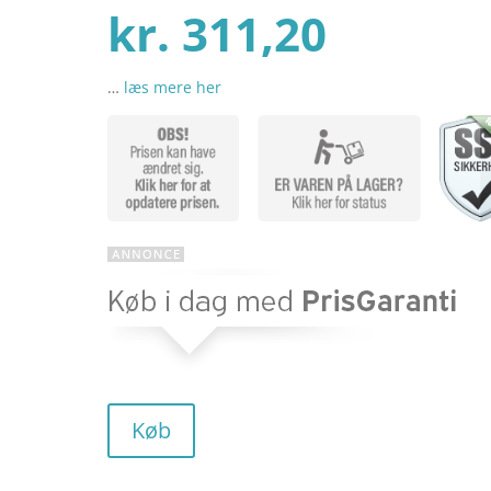
Den
oprind
kr.
311,20
…
læs mere her
aktuel
pris
pris
var:
er:
kr. 389
kr. 311
Køb