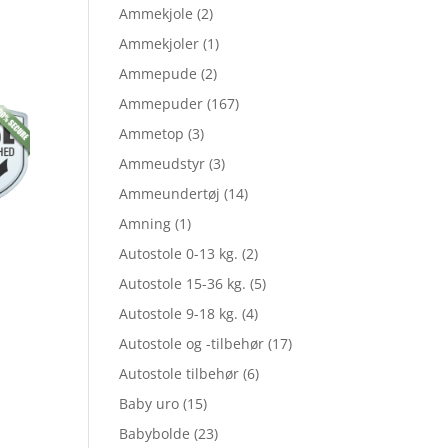
elige
Ammekjole
(2)
Ammekjoler
(1)
Ammepude
(2)
le
Ammepuder
(167)
Ammetop
(3)
Ammeudstyr
(3)
Ammeundertøj
(14)
Amning
(1)
,00.
Autostole 0-13 kg.
(2)
Autostole 15-36 kg.
(5)
,20.
Autostole 9-18 kg.
(4)
Autostole og -tilbehør
(17)
Autostole tilbehør
(6)
Baby uro
(15)
Babybolde
(23)