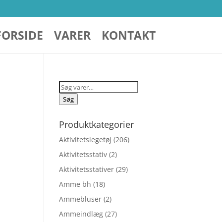
FORSIDE
VARER
KONTAKT
Søg
efter:
Søg
Produktkategorier
Aktivitetslegetøj
(206)
Aktivitetsstativ
(2)
Aktivitetsstativer
(29)
Amme bh
(18)
Ammebluser
(2)
Ammeindlæg
(27)