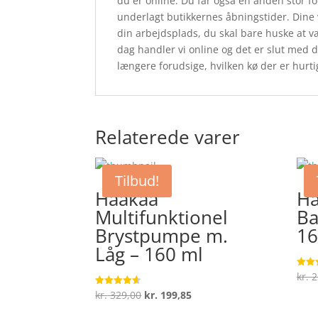
du er online. Du får også en anden stor fo
underlagt butikkernes åbningstider. Dine va
din arbejdsplads, du skal bare huske at væ
dag handler vi online og det er slut med 
længere forudsige, hvilken kø der er hurtigs
Relaterede varer
Tilbud!
Haakaa
Ha
Multifunktionel
Ba
Brystpumpe m.
16
Låg – 160 ml
kr.
2
Vurde
4.2
ud af
Den
Den
kr.
329,00
kr.
199,85
Vurderet
4.6
oprindelige
aktuelle
ud af 5