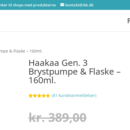
inker til shops med produkterne
kontakt@ikk.dk
mpe & Flaske – 160ml.
Haakaa Gen. 3
Brystpumpe & Flaske –
160ml.
(
41
kundeanmeldelser)
Bedømt
97
som
4.7
ud af 5
Den
kr.
389,00
baseret på
kundebedø
mmelser