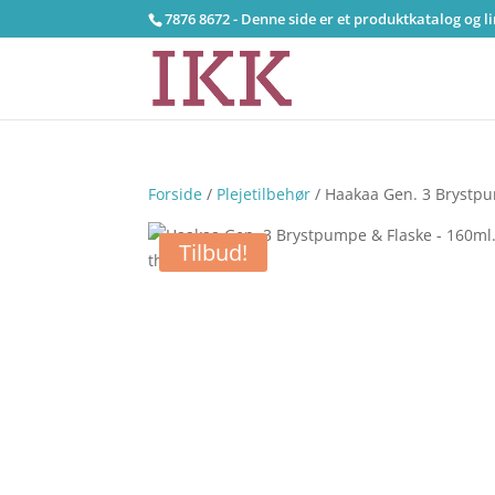
7876 8672 - Denne side er et produktkatalog og l
Forside
/
Plejetilbehør
/ Haakaa Gen. 3 Brystpu
Tilbud!