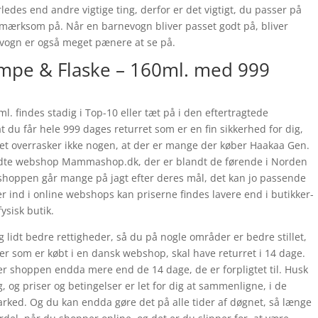
ledes end andre vigtige ting, derfor er det vigtigt, du passer på
 opmærksom på. Når en barnevogn bliver passet godt på, bliver
evogn er også meget pænere at se på.
mpe & Flaske – 160ml. med 999
. findes stadig i Top-10 eller tæt på i den eftertragtede
at du får hele 999 dages returret som er en fin sikkerhed for dig,
 Det overrasker ikke nogen, at der er mange der køber Haakaa Gen.
ndte webshop Mammashop.dk, der er blandt de førende i Norden
 shoppen går mange på jagt efter deres mål, det kan jo passende
 ind i online webshops kan priserne findes lavere end i butikker-
ysisk butik.
 lidt bedre rettigheder, så du på nogle områder er bedre stillet,
rer som er købt i en dansk webshop, skal have returret i 14 dage.
giver shoppen endda mere end de 14 dage, de er forpligtet til. Husk
 og priser og betingelser er let for dig at sammenligne, i de
ked. Og du kan endda gøre det på alle tider af døgnet, så længe