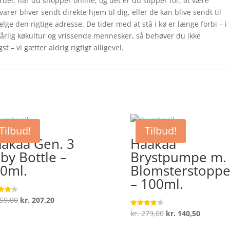
rdel, når du shopper online, og det er du slipper for, at være
rer bliver sendt direkte hjem til dig, eller de kan blive sendt til
lge den rigtige adresse. De tider med at stå i kø er længe forbi – i
dårlig køkultur og vrissende mennesker, så behøver du ikke
t – vi gætter aldrig rigtigt alligevel.
Tilbud!
Tilbud!
akaa Gen. 3
Haakaa
by Bottle –
Brystpumpe m.
0ml.
Blomsterstoppe
– 100ml.
Den
Den
59,00
kr.
207,20
ret
oprindelige
aktuelle
 5
Den
Den
kr.
279,00
kr.
140,50
Vurderet
4
pris
pris
oprindelige
aktuelle
ud af 5