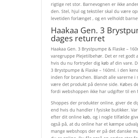
rigtige ret stor. Barnevognen er ikke ander
den. Stel, hjul og tekstiler skal du være
levetiden forlænget , og en velholdt barn
Haakaa Gen. 3 Brystpu
dages returret
Haakaa Gen. 3 Brystpumpe & Flaske – 160ml
varegruppe Plejetilbehør. Det er ret godt 
hvis du nu fortryder dig køb af din vare.
3 Brystpumpe & Flaske – 160ml. i den ke
inden for branchen. Blandt alle varerne i
være det produkt på denne side. Købes der
fordi webshoppen ikke har udgifter til en f
Shoppes der produkter online, giver de dig
end hvis du handler I fysiske butikker. Va
efter dit online køb, og i nogle tilfælde 
også på, at du online har et kæmpe udvalg,
mange webshops der er på det danske mar