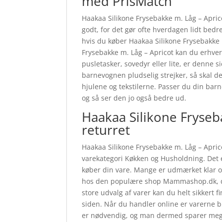
med PrisMatch
Haakaa Silikone Frysebakke m. Låg – Aprico
godt, for det gør ofte hverdagen lidt bedre
hvis du køber Haakaa Silikone Frysebakke m
Frysebakke m. Låg – Apricot kan du erhve
pusletasker, sovedyr eller lite, er denne s
barnevognen pludselig strejker, så skal den
hjulene og tekstilerne. Passer du din barn
og så ser den jo også bedre ud.
Haakaa Silikone Fryseb
returret
Haakaa Silikone Frysebakke m. Låg – Apric
varekategori Køkken og Husholdning. Det e
køber din vare. Mange er udmærket klar o
hos den populære shop Mammashop.dk, der
store udvalg af varer kan du helt sikkert 
siden. Når du handler online er varerne bil
er nødvendig, og man dermed sparer meg