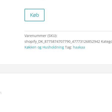
Køb
Varenummer (SKU):
shopify_DK_8775874707790_47773126852942
Katego
Køkken og Husholdning
Tag:
haakaa
: