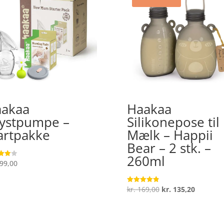
akaa
Haakaa
ystpumpe –
Silikonepose til
artpakke
Mælk – Happii
Bear – 2 stk. –
260ml
99,00
ret
 5
Den
Den
kr.
169,00
kr.
135,20
Vurderet
4.9
oprindelige
aktuelle
ud af 5
pris
pris
var:
er: