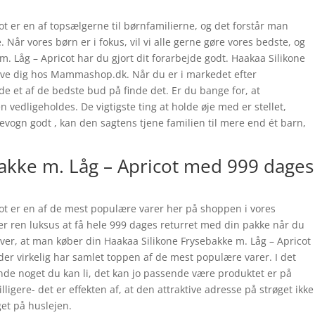
t er en af topsælgerne til børnfamilierne, og det forstår man
. Når vores børn er i fokus, vil vi alle gerne gøre vores bedste, og
. Låg – Apricot har du gjort dit forarbejde godt. Haakaa Silikone
rve dig hos Mammashop.dk. Når du er i markedet efter
ide et af de bedste bud på finde det. Er du bange for, at
 vedligeholdes. De vigtigste ting at holde øje med er stellet,
evogn godt , kan den sagtens tjene familien til mere end ét barn,
akke m. Låg – Apricot med 999 dages
ot er en af de mest populære varer her på shoppen i vores
r ren luksus at få hele 999 dages returret med din pakke når du
ver, at man køber din Haakaa Silikone Frysebakke m. Låg – Apricot
 virkelig har samlet toppen af de mest populære varer. I det
finde noget du kan li, det kan jo passende være produktet er på
ligere- det er effekten af, at den attraktive adresse på strøget ikke
et på huslejen.