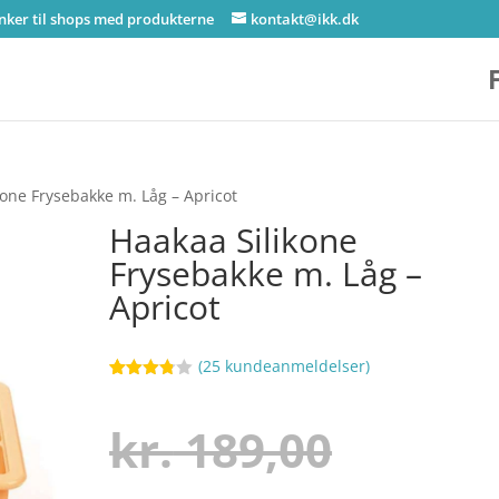
inker til shops med produkterne
kontakt@ikk.dk
kone Frysebakke m. Låg – Apricot
Haakaa Silikone
Frysebakke m. Låg –
Apricot
(
25
kundeanmeldelser)
Bedømt
102
som
3.8
ud af
Den
kr.
189,00
5
baseret
på
kundebed