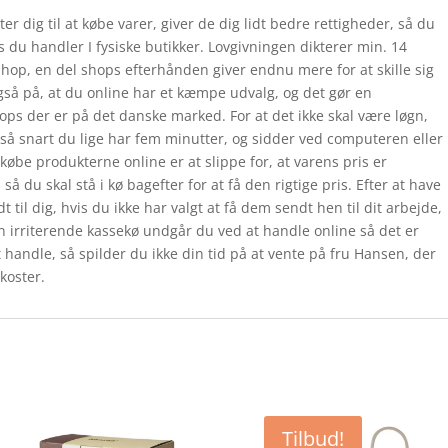
er dig til at købe varer, giver de dig lidt bedre rettigheder, så du
s du handler I fysiske butikker. Lovgivningen dikterer min. 14
shop, en del shops efterhånden giver endnu mere for at skille sig
gså på, at du online har et kæmpe udvalg, og det gør en
ps der er på det danske marked. For at det ikke skal være løgn,
å snart du lige har fem minutter, og sidder ved computeren eller
købe produkterne online er at slippe for, at varens pris er
, så du skal stå i kø bagefter for at få den rigtige pris. Efter at have
t til dig, hvis du ikke har valgt at få dem sendt hen til dit arbejde,
Den irriterende kassekø undgår du ved at handle online så det er
t handle, så spilder du ikke din tid på at vente på fru Hansen, der
koster.
Tilbud!