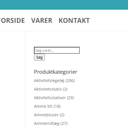
FORSIDE
VARER
KONTAKT
Søg
efter:
Søg
Produktkategorier
Aktivitetslegetøj
(206)
Aktivitetsstativ
(2)
Aktivitetsstativer
(29)
Amme bh
(18)
Ammebluser
(2)
Ammeindlæg
(27)