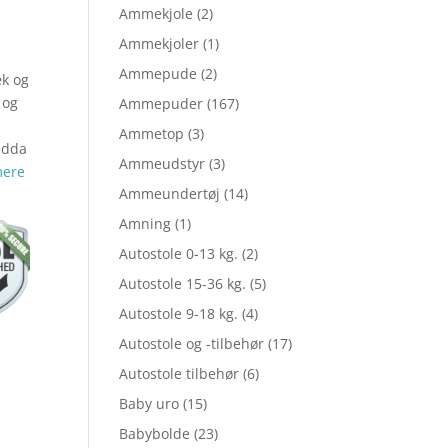
elige
Ammekjole
(2)
Ammekjoler
(1)
Ammepude
(2)
æk og
le
 og
Ammepuder
(167)
Ammetop
(3)
ndda
Ammeudstyr
(3)
mere
Ammeundertøj
(14)
Amning
(1)
,00.
Autostole 0-13 kg.
(2)
Autostole 15-36 kg.
(5)
,20.
Autostole 9-18 kg.
(4)
Autostole og -tilbehør
(17)
Autostole tilbehør
(6)
Baby uro
(15)
Babybolde
(23)