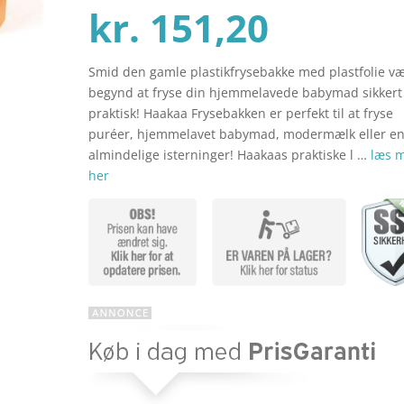
ømmels
Den
oprind
kr.
151,20
er
Smid den gamle plastikfrysebakke med plastfolie v
aktuel
pris
begynd at fryse din hjemmelavede babymad sikkert
praktisk! Haakaa Frysebakken er perfekt til at fryse
puréer, hjemmelavet babymad, modermælk eller e
pris
var:
almindelige isterninger! Haakaas praktiske l …
læs 
her
er:
kr. 189
kr. 151