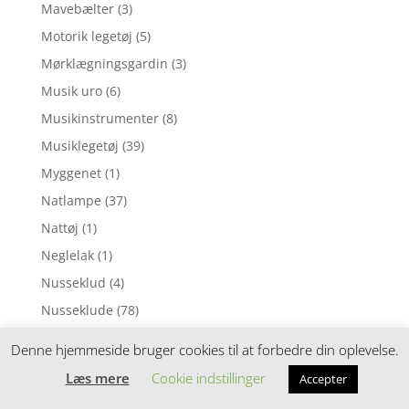
Mavebælter
(3)
Motorik legetøj
(5)
Mørklægningsgardin
(3)
Musik uro
(6)
Musikinstrumenter
(8)
Musiklegetøj
(39)
Myggenet
(1)
Natlampe
(37)
Nattøj
(1)
Neglelak
(1)
Nusseklud
(4)
Nusseklude
(78)
Opbevaring
(11)
Denne hjemmeside bruger cookies til at forbedre din oplevelse.
Ophængsringe
(13)
Læs mere
Cookie indstillinger
Accepter
Påskepynt
(28)