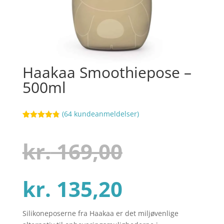
Haakaa Smoothiepose –
500ml
(
64
kundeanmeldelser)
Bedømt
35
som
4.8
ud af 5
Den
kr.
169,00
baseret på
kundebedøm
melser
Den
oprindel
kr.
135,20
Silikoneposerne fra Haakaa er det miljøvenlige