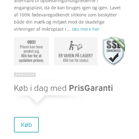
aktuelle
pris
alternativ til opbevaringsmulighederne i
engangsplast, da de kan bruges igen og igen. Lavet
af 100% fødevaregodkendt silikone som beskytter
pris
var:
både din mælk og miljøet mod de skadelige
virkninger af mikroplast i …
læs mere her
er:
kr. 169,00
kr. 135,20
Køb