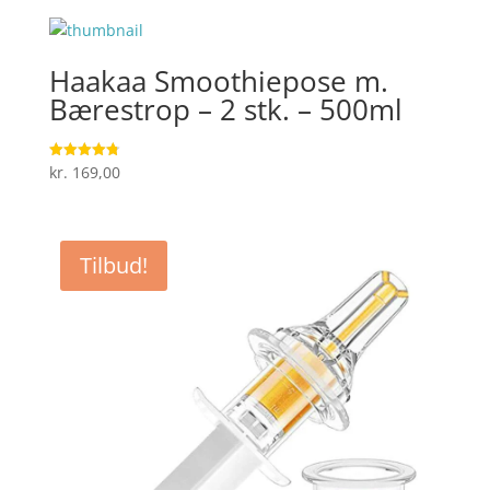
Haakaa Smoothiepose m.
Bærestrop – 2 stk. – 500ml
kr.
169,00
Vurderet
4.8
ud af 5
Tilbud!