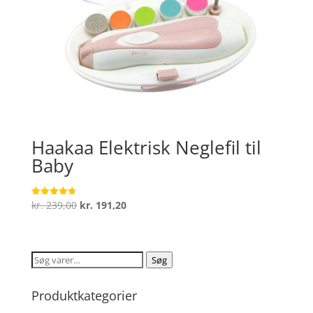
Haakaa Elektrisk Neglefil til
Baby
Den
Den
kr.
239,00
kr.
191,20
Vurderet
4.7
oprindelige
aktuelle
ud af 5
pris
pris
var:
er:
Søg
Søg
kr. 239,00.
kr. 191,20.
efter:
Produktkategorier