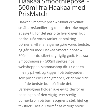
Haakaa Smoothiepose –
500ml fra Haakaa med
PrisMatch
Haakaa Smoothiepose – 500ml er vellidt i
småbørnsfamilier, og det er der ikke noget
at sige til, for det gør ofte hverdagen lidt
bedre. Når vores tanker er omkring
børnene, vil vi alle gerne gøre vores bedste,
og går du med Haakaa Smoothiepose –
500ml har du sikret dig rigtig godt. Haakaa
Smoothiepose – 500ml sælges hos
webshoppen Mammashop.dk. Er der en
lille ny på vej, og kigger I på babypuder,
soveposer eller babytæpper, er denne side
et af de bedste bud på finde det.
Barnevognen holder ikke evigt, derfor er
pasningen af den vigtig. Vær særlig
opmærksom på barnevognens stel, hjul og
tekstiler. Hvis du formår at vedligeholde