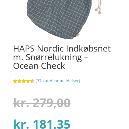
HAPS Nordic Indkøbsnet
m. Snørrelukning –
Ocean Check
(
37
kundeanmeldelser)
Bedømt
32
som
4.5
ud af 5
Den
kr.
279,00
baseret
på
kundebedø
mmelser
Den
oprindel
kr.
181,35