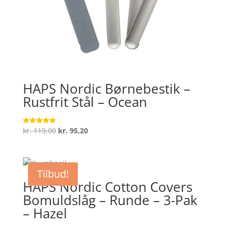
HAPS Nordic Børnebestik –
Rustfrit Stål – Ocean
Den
Den
kr.
119,00
kr.
95,20
Vurderet
5
oprindelige
aktuelle
ud af 5
pris
pris
var:
er:
Tilbud!
kr. 119,00.
kr. 95,20.
HAPS Nordic Cotton Covers
Bomuldslåg – Runde – 3-Pak
– Hazel