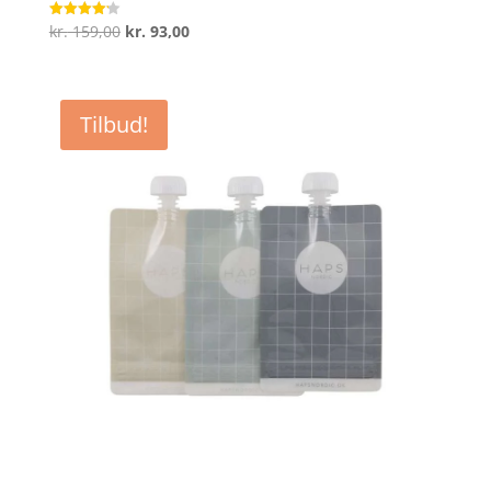
Den
Den
kr.
159,00
kr.
93,00
Vurderet
4.2
oprindelige
aktuelle
ud af 5
pris
pris
var:
er:
Tilbud!
kr. 159,00.
kr. 93,00.