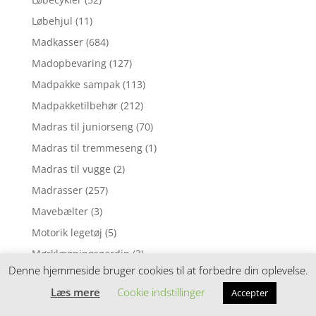
Løbehjul
(11)
Madkasser
(684)
Madopbevaring
(127)
Madpakke sampak
(113)
Madpakketilbehør
(212)
Madras til juniorseng
(70)
Madras til tremmeseng
(1)
Madras til vugge
(2)
Madrasser
(257)
Mavebælter
(3)
Motorik legetøj
(5)
Mørklægningsgardin
(3)
Denne hjemmeside bruger cookies til at forbedre din oplevelse.
Musik uro
(6)
Læs mere
Cookie indstillinger
Accepter
Musikinstrumenter
(8)