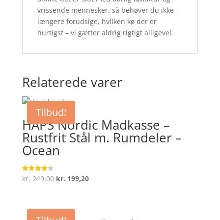
vrissende mennesker, så behøver du ikke
længere forudsige, hvilken kø der er
hurtigst – vi gætter aldrig rigtigt alligevel.
Relaterede varer
Tilbud!
HAPS Nordic Madkasse –
Rustfrit Stål m. Rumdeler –
Ocean
Den
Den
kr.
249,00
kr.
199,20
Vurderet
4.2
oprindelige
aktuelle
ud af 5
pris
pris
var:
er: