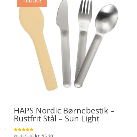
Tilbud!
kr. 249,00.
kr. 199,20.
HAPS Nordic Børnebestik –
Rustfrit Stål – Sun Light
Den
Den
kr.
119,00
kr.
95,20
Vurderet