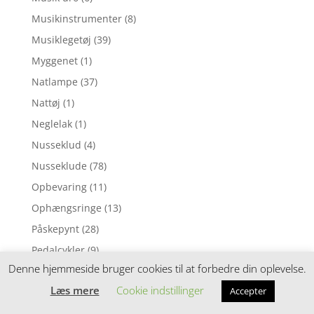
Musikinstrumenter
(8)
Musiklegetøj
(39)
Myggenet
(1)
Natlampe
(37)
Nattøj
(1)
Neglelak
(1)
Nusseklud
(4)
Nusseklude
(78)
Opbevaring
(11)
Ophængsringe
(13)
Påskepynt
(28)
Pedalcykler
(9)
Denne hjemmeside bruger cookies til at forbedre din oplevelse.
Perleplader
(49)
Læs mere
Cookie indstillinger
Accepter
Perler
(116)
Perlesæt
(54)