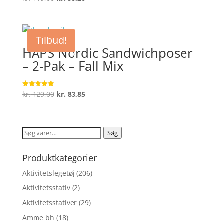
4.8
oprindelige
aktuelle
ud af 5
pris
pris
var:
er:
Tilbud!
kr. 119,00.
kr. 95,20.
HAPS Nordic Sandwichposer
– 2-Pak – Fall Mix
Den
Den
kr.
129,00
kr.
83,85
Vurderet
5
oprindelige
aktuelle
ud af 5
pris
pris
var:
er:
Søg
Søg
kr. 129,00.
kr. 83,85.
efter:
Produktkategorier
Aktivitetslegetøj
(206)
Aktivitetsstativ
(2)
Aktivitetsstativer
(29)
Amme bh
(18)