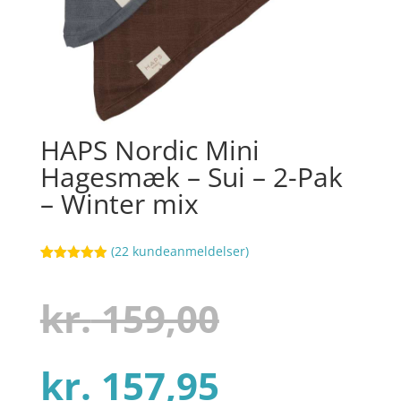
HAPS Nordic Mini
Hagesmæk – Sui – 2-Pak
– Winter mix
(
22
kundeanmeldelser)
Bedømt
79
som
4.9
ud af 5
Den
kr.
159,00
baseret på
kundebedøm
melser
Den
oprindel
kr.
157,95