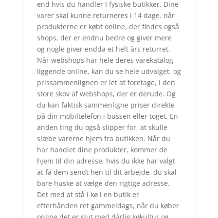
end hvis du handler I fysiske butikker. Dine
varer skal kunne returneres i 14 dage. når
produkterne er købt online, der findes også
shops, der er endnu bedre og giver mere
og nogle giver endda et helt års returret.
Når webshops har hele deres varekatalog
liggende online, kan du se hele udvalget, og
prissammenlignen er let at foretage, i den
store skov af webshops, der er derude. Og
du kan faktisk sammenligne priser direkte
på din mobiltelefon i bussen eller toget. En
anden ting du også slipper for, at skulle
slæbe varerne hjem fra butikken. Når du
har handlet dine produkter, kommer de
hjem til din adresse, hvis du ikke har valgt
at få dem sendt hen til dit arbejde, du skal
bare huske at vælge den rigtige adresse.
Det med at stå i kø i en butik er
efterhånden ret gammeldags, når du køber
online det er slut med dårlig køkultur og