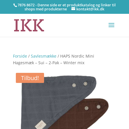
7876 8672 - Denne side er et produktkatalog og linker til
shops med produkterne
kontakt@ikk.dk
Forside
/
Savlesmække
/ HAPS Nordic Mini
Hagesmæk – Sui – 2-Pak – Winter mix
Tilbud!