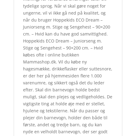
tydelige sprog. Når vi skal gøre noget for
ungerne, vil vi ikke gå ned på kvalitet, og
når du bruger Hoppekids ECO Dream –
Juniorseng m. Stige og Sengehest – 90×200
cm. – Hvid kan du have god samvittighed.
Hoppekids ECO Dream – Juniorseng m.
Stige og Sengehest – 90×200 cm. – Hvid
købes ofte i online butikken
Mammashop.dk. Vil du købe ny
hagesmække, drikkeflasker eller suttesnore,
er der her på hjemmesiden flere 1.000
varenumre, og sikkert også det du leder
efter. Skal din barnevogn holde bedst
muligt, skal den plejes og vedligeholdes. De
vigtigste ting at holde øje med er stellet,
hjulene og tekstilerne. Når du passer og
plejer din barnevogn, holder den både til
første, andet og tredje barn, og du kan
nyde en velholdt barnevogn, der ser godt