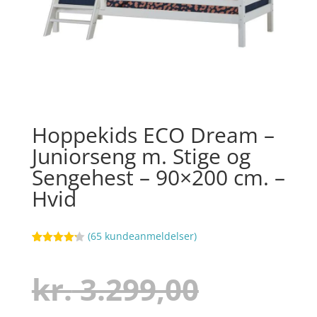
Hoppekids ECO Dream –
Juniorseng m. Stige og
Sengehest – 90×200 cm. –
Hvid
(
65
kundeanmeldelser)
Bedømt
27
som
4.2
ud af 5
Den
kr.
3.299,00
baseret
på
kundebedø
mmelser