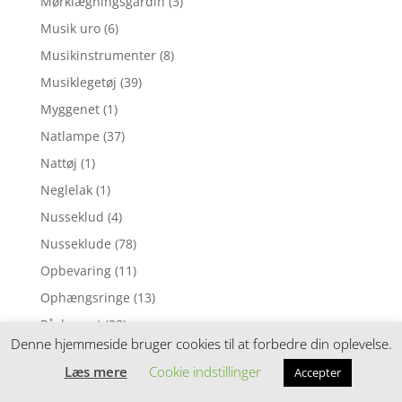
Mørklægningsgardin
(3)
Musik uro
(6)
Musikinstrumenter
(8)
Musiklegetøj
(39)
Myggenet
(1)
Natlampe
(37)
Nattøj
(1)
Neglelak
(1)
Nusseklud
(4)
Nusseklude
(78)
Opbevaring
(11)
Ophængsringe
(13)
Påskepynt
(28)
Denne hjemmeside bruger cookies til at forbedre din oplevelse.
Pedalcykler
(9)
Læs mere
Cookie indstillinger
Accepter
Perleplader
(49)