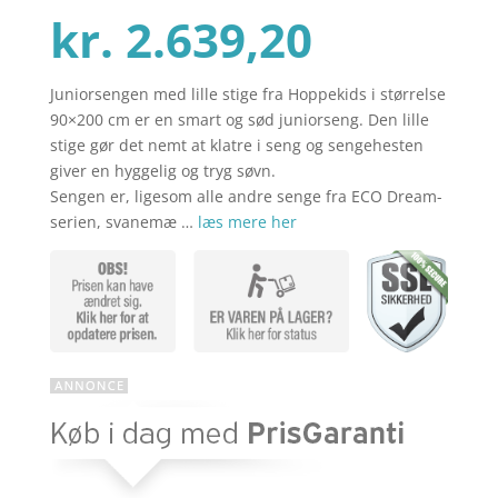
Den
oprinde
kr.
2.639,20
Juniorsengen med lille stige fra Hoppekids i størrelse
aktuell
pris
90×200 cm er en smart og sød juniorseng. Den lille
stige gør det nemt at klatre i seng og sengehesten
giver en hyggelig og tryg søvn.
pris
var:
Sengen er, ligesom alle andre senge fra ECO Dream-
serien, svanemæ …
læs mere her
er:
kr. 3.29
kr. 2.63