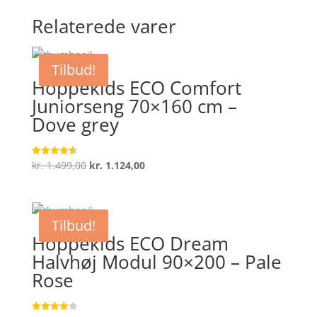
Relaterede varer
Tilbud!
Hoppekids ECO Comfort
Juniorseng 70×160 cm –
Dove grey
Den
Den
kr.
1.499,00
kr.
1.124,00
Vurderet
4.6
oprindelige
aktuelle
ud af 5
pris
pris
var:
er:
Tilbud!
kr. 1.499,00.
kr. 1.124,00.
Hoppekids ECO Dream
Halvhøj Modul 90×200 – Pale
Rose