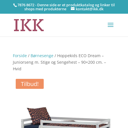
7876 8672 - Denne side er et produktkatalog og linker til
shops med produkterne
kontakt@ikk.dk
Forside
/
Børnesenge
/ Hoppekids ECO Dream –
Juniorseng m. Stige og Sengehest – 90×200 cm. –
Hvid
Tilbud!