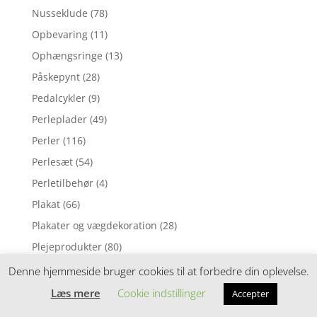
Nusseklude
(78)
Opbevaring
(11)
Ophængsringe
(13)
Påskepynt
(28)
Pedalcykler
(9)
Perleplader
(49)
Perler
(116)
Perlesæt
(54)
Perletilbehør
(4)
Plakat
(66)
Plakater og vægdekoration
(28)
Plejeprodukter
(80)
Plejetilbehør
(118)
Denne hjemmeside bruger cookies til at forbedre din oplevelse.
Pottetræning
(15)
Læs mere
Cookie indstillinger
Accepter
Pude
(1)