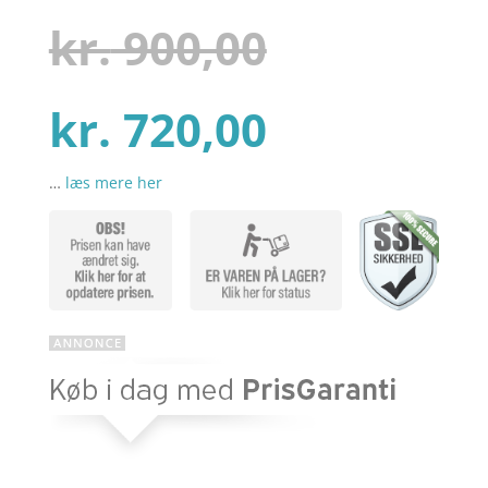
som
4.5
ud af 5
Den
kr.
900,00
baseret
på
kundebedø
mmelser
Den
oprindel
kr.
720,00
…
læs mere her
aktuelle
pris
pris
var:
er:
kr. 900,00
kr. 720,00