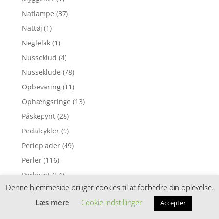
Natlampe
(37)
Nattøj
(1)
Neglelak
(1)
Nusseklud
(4)
Nusseklude
(78)
Opbevaring
(11)
Ophængsringe
(13)
Påskepynt
(28)
Pedalcykler
(9)
Perleplader
(49)
Perler
(116)
Perlesæt
(54)
Denne hjemmeside bruger cookies til at forbedre din oplevelse.
Perletilbehør
(4)
Læs mere
Cookie indstillinger
Accepter
Plakat
(66)
Plakater og vægdekoration
(28)