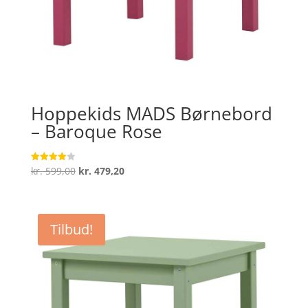
Hoppekids MADS Børnebord
– Baroque Rose
Den
Den
kr.
599,00
kr.
479,20
Vurderet
4.1
oprindelige
aktuelle
ud af 5
pris
pris
var:
er:
Tilbud!
kr. 599,00.
kr. 479,20.