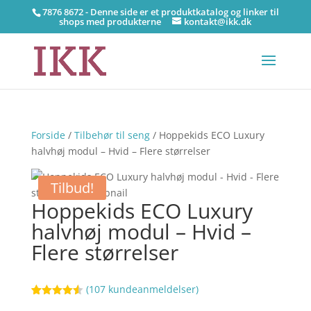
7876 8672 - Denne side er et produktkatalog og linker til
shops med produkterne
kontakt@ikk.dk
Forside
/
Tilbehør til seng
/ Hoppekids ECO Luxury
halvhøj modul – Hvid – Flere størrelser
Tilbud!
Hoppekids ECO Luxury
halvhøj modul – Hvid –
Flere størrelser
(
107
kundeanmeldelser)
Bedømt
83