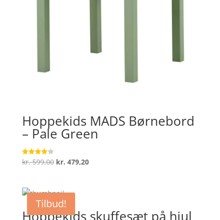
Hoppekids MADS Børnebord
– Pale Green
Den
Den
kr.
599,00
kr.
479,20
Vurderet
4.2
oprindelige
aktuelle
ud af 5
pris
pris
var:
er:
Tilbud!
kr. 599,00.
kr. 479,20.
Hoppekids skuffesæt på hjul