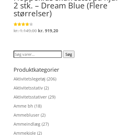
2 stk. – Dream Blue (Flere
størrelser)
Den
Den
kr.
1.149,00
kr.
919,20
Vurderet
4.1
oprindelige
aktuelle
ud af 5
pris
pris
var:
er:
Søg
Søg
kr. 1.149,00.
kr. 919,20.
efter:
Produktkategorier
Aktivitetslegetøj
(206)
Aktivitetsstativ
(2)
Aktivitetsstativer
(29)
Amme bh
(18)
Ammebluser
(2)
Ammeindlæg
(27)
Ammekjole
(2)