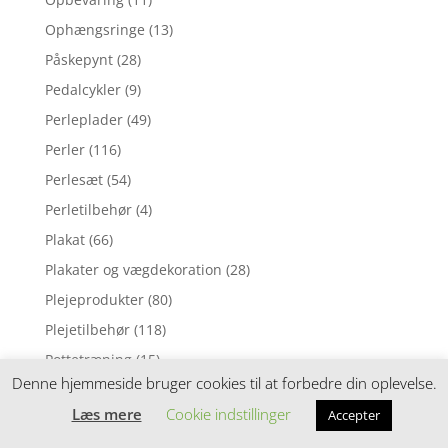
Ophængsringe
(13)
Påskepynt
(28)
Pedalcykler
(9)
Perleplader
(49)
Perler
(116)
Perlesæt
(54)
Perletilbehør
(4)
Plakat
(66)
Plakater og vægdekoration
(28)
Plejeprodukter
(80)
Plejetilbehør
(118)
Pottetræning
(15)
Denne hjemmeside bruger cookies til at forbedre din oplevelse.
Pude
(1)
Læs mere
Cookie indstillinger
Accepter
Pusleborde
(84)