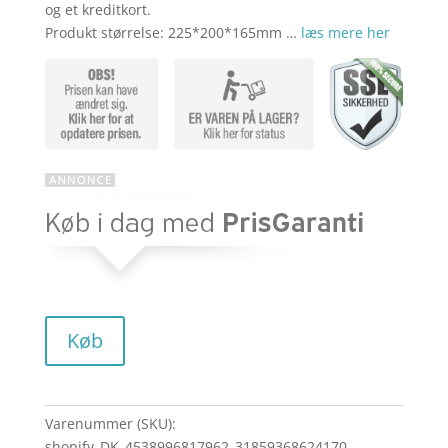
og et kreditkort.
Produkt størrelse: 225*200*165mm …
læs mere her
Køb
Varenummer (SKU):
shopify_DK_4538996817962_31859368624170