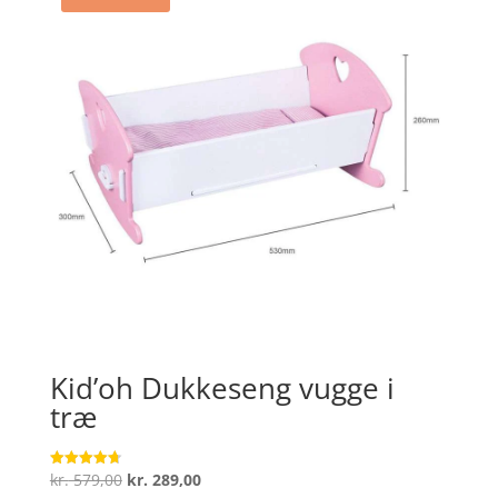
Kid’oh Dukkeseng vugge i
træ
Den
Den
kr.
579,00
kr.
289,00
Vurderet
4.7