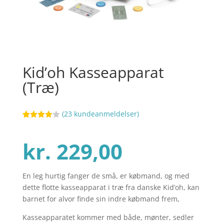
Kid’oh Kasseapparat
(Træ)
(
23
kundeanmeldelser)
Bedømt
76
som
4
ud af 5
kr.
229,00
baseret
på
kundebed
ømmelse
r
En leg hurtig fanger de små, er købmand, og med
dette flotte kasseapparat i træ fra danske Kid’oh, kan
barnet for alvor finde sin indre købmand frem,
Kasseapparatet kommer med både, mønter, sedler