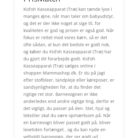
Kid’oh Kasseapparat (Træ) kan tænde lyse i
manges øjne, når man taler om babyudstyr,
og det er der ikke noget at sige til, for
kvaliteten er god og prisen er også god. Når
fokus er rettet mod vores børn, så er det
ofte sådan, at kun det bedste er godt nok,
og køber du Kid’oh Kasseapparat (Træ) har
du gjort dit forarbejde godt. Kid’oh
Kasseapparat (Træ) sælges online i
shoppen Mammashop.dk. Er du på jagt
efter stofbleer, tandpleje eller køreposer, er
sandsynligheden for, at du finder det
rigtige ret stor. Barnevognen er ikke
anderledes end andre vigtige ting, derfor er
det vigtigt, du passer på den. Stel, hjul og
tekstiler skal du være opmærksom på. Når
en barnevogn bliver passet godt på, bliver
levetiden forlænget , og du kan nyde en
velholdt barnevogn, der ser godt ud .