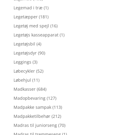
Legemad i træ
(1)
Legetæpper
(181)
Legetøj med spejl
(16)
Legetøjs kasseapparat
(1)
Legetøjsbil
(4)
Legetøjsdyr
(90)
Leggings
(3)
Løbecykler
(52)
Løbehjul
(11)
Madkasser
(684)
Madopbevaring
(127)
Madpakke sampak
(113)
Madpakketilbehør
(212)
Madras til juniorseng
(70)
Madras til tremmeseng
(1)