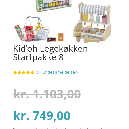
Kid’oh Legekøkken
Startpakke 8
(
7
kundeanmeldelser)
Bedømt
77
som
5
ud
af 5
Den
kr.
1.103,00
baseret på
kundebedøm
melser
Den
oprinde
kr.
749,00