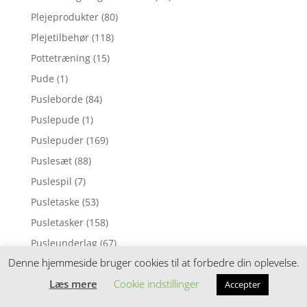
Plejeprodukter
(80)
Plejetilbehør
(118)
Pottetræning
(15)
Pude
(1)
Pusleborde
(84)
Puslepude
(1)
Puslepuder
(169)
Puslesæt
(88)
Puslespil
(7)
Pusletaske
(53)
Pusletasker
(158)
Pusleunderlag
(67)
Denne hjemmeside bruger cookies til at forbedre din oplevelse.
Puttekasser
(30)
Læs mere
Cookie indstillinger
Pyntepuder
(98)
Accepter
Rangle
(6)