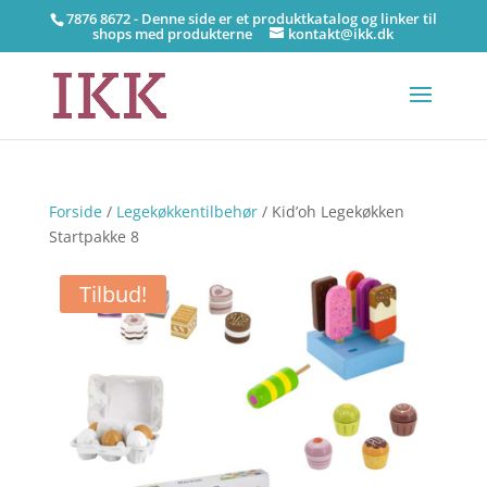
7876 8672 - Denne side er et produktkatalog og linker til
shops med produkterne
kontakt@ikk.dk
Forside
/
Legekøkkentilbehør
/ Kid’oh Legekøkken
Startpakke 8
Tilbud!