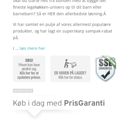
Skal du starte helt fra bunden med at bygge det
aktuelle
pris
fineste legekøkken-univers op til dit barn eller
barnebarn? Så er HER den allerbedste løsning.Â
pris
var:
Vi har samlet en pulje af vores allermest populære
produkter, og har lagt en superskarp sampak-rabat
på.
er:
kr. 1.10
I …
læs mere her
kr. 749,00