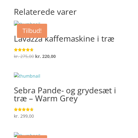
Relaterede varer
Tilbud!
Lavazza kaffemaskine i træ
Den
Den
kr.
275,00
kr.
220,00
Vurderet
4.7
oprindelige
aktuelle
ud af 5
pris
pris
var:
er:
kr. 275,00.
kr. 220,00.
Sebra Pande- og grydesæt i
træ – Warm Grey
kr.
299,00
Vurderet
4.7
ud af 5