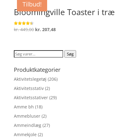
Tilbud!
Bloomingville Toaster i træ
Den
Den
kr.
449,00
kr.
207,48
Vurderet
4.4
oprindelige
aktuelle
ud af 5
pris
pris
var:
er:
Søg
Søg
kr. 449,00.
kr. 207,48.
efter:
Produktkategorier
Aktivitetslegetøj
(206)
Aktivitetsstativ
(2)
Aktivitetsstativer
(29)
Amme bh
(18)
Ammebluser
(2)
Ammeindlæg
(27)
Ammekjole
(2)