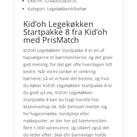
EAN-nr: 5744005383076
Kategori: Legekøkkentilbehør
Kid’oh Legekøkken
Startpakke 8 fra Kid’oh
med PrisMatch
Kid’oh Legekøkken Startpakke 8 er en af
topsælgerne til børnfamilierne, og det giver
god mening, for det gør ofte hverdagen lidt
bedre. Når vores tanker er omkring
børnene, så vil vi have det bedste, og hvis
du køber Kid’oh Legekøkken Startpakke 8 er
du godt på vej. Kid’oh Legekøkken
Startpakke 8 kan du trygt handle hos
Mammashop.dk. Når behovet melder sig
for hagesmække, tandpleje eller
nakkepuder, er der her på hjemmesiden
flere 1.000 varenumre, og sikkert også det
du leder efter. Skal din barnevogn holde