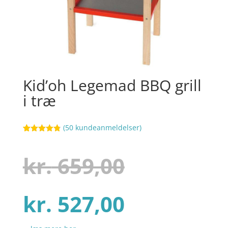
Kid’oh Legemad BBQ grill
i træ
(
50
kundeanmeldelser)
Bedømt
87
som
4.8
ud af 5
Den
kr.
659,00
baseret på
kundebedøm
melser
Den
oprindel
kr.
527,00