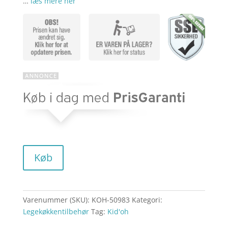
…
læs mere her
aktuelle
pris
pris
var:
er:
kr. 659,00
kr. 527,00
Køb
Varenummer (SKU):
KOH-50983
Kategori:
Legekøkkentilbehør
Tag:
Kid'oh