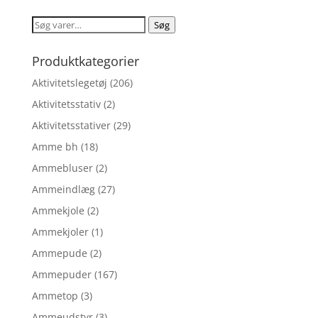
pris
pris
var:
er:
Søg
Søg
kr. 899,00.
kr. 719,00.
efter:
Produktkategorier
Aktivitetslegetøj
(206)
Aktivitetsstativ
(2)
Aktivitetsstativer
(29)
Amme bh
(18)
Ammebluser
(2)
Ammeindlæg
(27)
Ammekjole
(2)
Ammekjoler
(1)
Ammepude
(2)
Ammepuder
(167)
Ammetop
(3)
Ammeudstyr
(3)