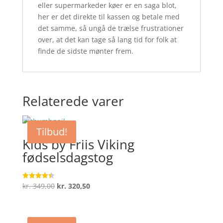
eller supermarkeder køer er en saga blot,
her er det direkte til kassen og betale med
det samme, så ungå de trælse frustrationer
over, at det kan tage så lang tid for folk at
finde de sidste mønter frem.
Relaterede varer
Tilbud!
Kids by Friis Viking
fødselsdagstog
Den
Den
kr.
349,00
kr.
320,50
Vurderet
4.4
oprindelige
aktuelle
ud af 5
pris
pris
var:
er: