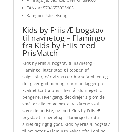
Fri fragt: Ja, ved køb over kr. 599.00
EAN-nr: 5704653003405
Kategori: Fødselsdag
Kids by Friis Æ bogstav
til navnetog – Flamingo
fra Kids by Friis med
PrisMatch
Kids by Friis Æ bogstav til navnetog –
Flamingo ligger stadig i toppen af
salgslister, når vi snakker børnefamilier, og
det giver god mening, når man kigger på
kvalitet kontra pris – her får du meget for
pengene. Hver gang, det drejer sig om de
små, er alle enige om, at vilkårene skal
være de bedste, og med Kids by Friis Æ
bogstav til navnetog – Flamingo har du
sikret dig rigtig godt. Kids by Friis Æ bogstav
til navnetog – Flamingo købes ofte i online