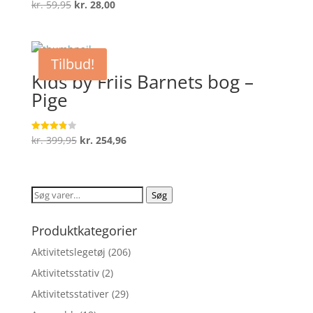
Den
Den
kr.
59,95
kr.
28,00
Vurderet
4.7
oprindelige
aktuelle
ud af 5
pris
pris
var:
er:
Tilbud!
kr. 59,95.
kr. 28,00.
Kids by Friis Barnets bog –
Pige
Den
Den
kr.
399,95
kr.
254,96
Vurderet
3.8
oprindelige
aktuelle
ud af 5
pris
pris
var:
er:
Søg
Søg
kr. 399,95.
kr. 254,96.
efter:
Produktkategorier
Aktivitetslegetøj
(206)
Aktivitetsstativ
(2)
Aktivitetsstativer
(29)