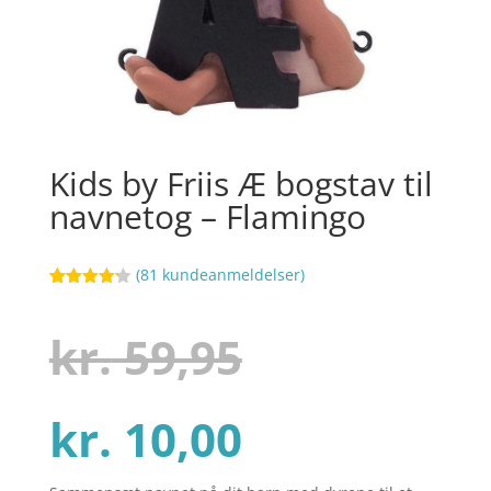
Kids by Friis Æ bogstav til
navnetog – Flamingo
(
81
kundeanmeldelser)
Bedømt
101
som
4.2
ud af 5
Den
kr.
59,95
baseret
på
kundebedø
mmelser
Den
oprindelig
kr.
10,00