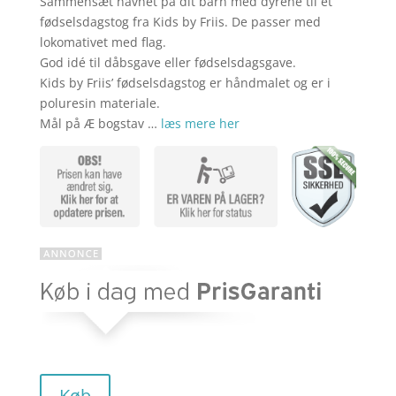
Sammensæt navnet på dit barn med dyrene til et
aktuelle
pris
fødselsdagstog fra Kids by Friis. De passer med
lokomativet med flag.
God idé til dåbsgave eller fødselsdagsgave.
pris
var:
Kids by Friis’ fødselsdagstog er håndmalet og er i
poluresin materiale.
Mål på Æ bogstav …
læs mere her
er:
kr. 59,95.
kr. 10,00.
Køb