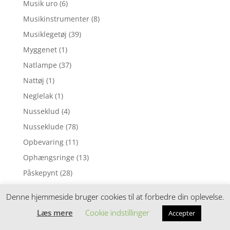
Musik uro
(6)
Musikinstrumenter
(8)
Musiklegetøj
(39)
Myggenet
(1)
Natlampe
(37)
Nattøj
(1)
Neglelak
(1)
Nusseklud
(4)
Nusseklude
(78)
Opbevaring
(11)
Ophængsringe
(13)
Påskepynt
(28)
Pedalcykler
(9)
Denne hjemmeside bruger cookies til at forbedre din oplevelse.
Perleplader
(49)
Læs mere
Cookie indstillinger
Accepter
Perler
(116)