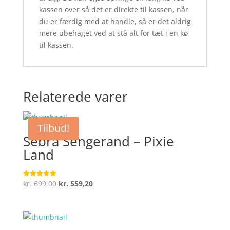
kassen over så det er direkte til kassen, når
du er færdig med at handle, så er det aldrig
mere ubehaget ved at stå alt for tæt i en kø
til kassen.
Relaterede varer
Tilbud!
Sebra Sengerand – Pixie
Land
Den
Den
kr.
699,00
kr.
559,20
Vurderet
5
oprindelige
aktuelle
ud af 5
pris
pris
var:
er: