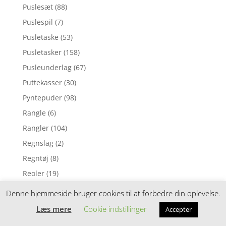
Puslesæt
(88)
Puslespil
(7)
Pusletaske
(53)
Pusletasker
(158)
Pusleunderlag
(67)
Puttekasser
(30)
Pyntepuder
(98)
Rangle
(6)
Rangler
(104)
Regnslag
(2)
Regntøj
(8)
Reoler
(19)
Rolleleg
(32)
Denne hjemmeside bruger cookies til at forbedre din oplevelse.
Rygsække og tasker
(255)
Læs mere
Cookie indstillinger
Accepter
Sandlegetøj
(2)