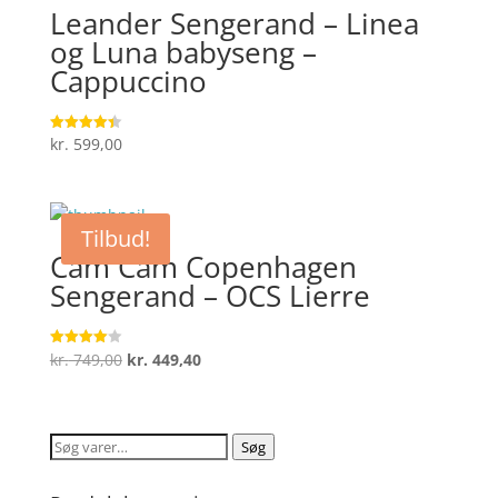
kr. 699,00.
kr. 559,20.
Leander Sengerand – Linea
og Luna babyseng –
Cappuccino
kr.
599,00
Vurderet
4.4
ud af 5
Tilbud!
Cam Cam Copenhagen
Sengerand – OCS Lierre
Den
Den
kr.
749,00
kr.
449,40
Vurderet
4
oprindelige
aktuelle
ud af 5
pris
pris
var:
er:
Søg
Søg
kr. 749,00.
kr. 449,40.
efter: