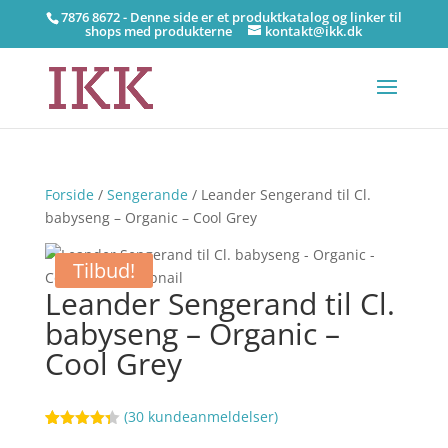
7876 8672 - Denne side er et produktkatalog og linker til
shops med produkterne
kontakt@ikk.dk
Forside
/
Sengerande
/ Leander Sengerand til Cl.
babyseng – Organic – Cool Grey
Tilbud!
Leander Sengerand til Cl.
babyseng – Organic –
Cool Grey
(
30
kundeanmeldelser)
Bedømt
77