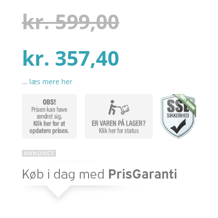
som
4.3
ud af 5
Den
kr.
599,00
baseret
på
kundebedø
mmelser
Den
oprindel
kr.
357,40
…
læs mere her
aktuelle
pris
pris
var:
er:
kr. 599,00
kr. 357,40