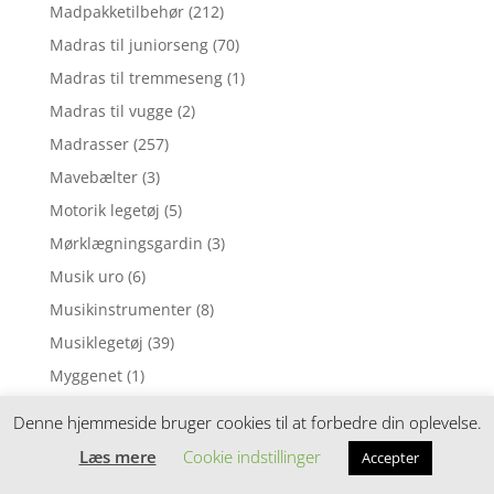
Madpakketilbehør
(212)
Madras til juniorseng
(70)
Madras til tremmeseng
(1)
Madras til vugge
(2)
Madrasser
(257)
Mavebælter
(3)
Motorik legetøj
(5)
Mørklægningsgardin
(3)
Musik uro
(6)
Musikinstrumenter
(8)
Musiklegetøj
(39)
Myggenet
(1)
Natlampe
(37)
Denne hjemmeside bruger cookies til at forbedre din oplevelse.
Nattøj
(1)
Læs mere
Cookie indstillinger
Accepter
Neglelak
(1)