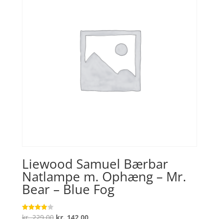
Liewood Samuel Bærbar
Natlampe m. Ophæng – Mr.
Bear – Blue Fog
Den
Den
kr.
229,00
kr.
142,00
Vurderet