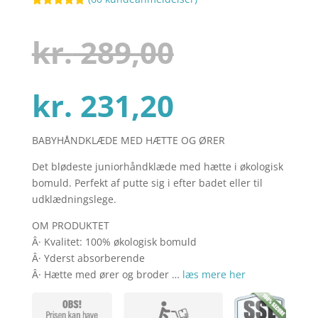
Bedømt
79
som
4.8
ud af 5
Den
kr.
289,00
baseret på
kundebedøm
melser
Den
oprindel
kr.
231,20
BABYHÅNDKLÆDE MED HÆTTE OG ØRER
aktuelle
pris
Det blødeste juniorhåndklæde med hætte i økologisk
bomuld. Perfekt af putte sig i efter badet eller til
pris
var:
udklædningslege.
OM PRODUKTET
Â· Kvalitet: 100% økologisk bomuld
er:
kr. 289,00
Â· Yderst absorberende
Â· Hætte med ører og broder …
læs mere her
kr. 231,20