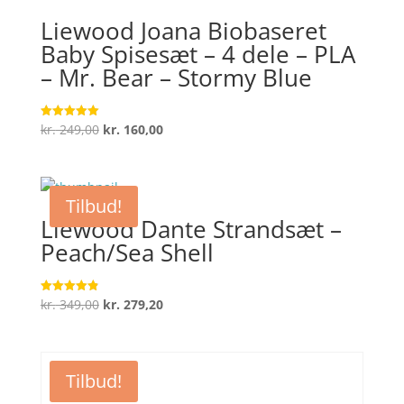
Liewood Joana Biobaseret
Baby Spisesæt – 4 dele – PLA
– Mr. Bear – Stormy Blue
Den
Den
kr.
249,00
kr.
160,00
Vurderet
5
oprindelige
aktuelle
ud af 5
pris
pris
var:
er:
Tilbud!
kr. 249,00.
kr. 160,00.
Liewood Dante Strandsæt –
Peach/Sea Shell
Den
Den
kr.
349,00
kr.
279,20
Vurderet
4.9
oprindelige
aktuelle
ud af 5
pris
pris
var:
er:
Tilbud!
kr. 349,00.
kr. 279,20.