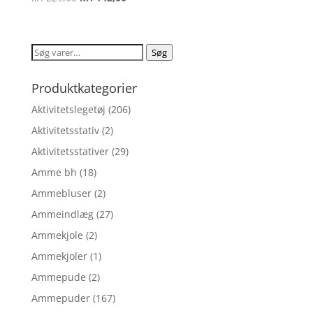
4
oprindelige
aktuelle
ud af 5
pris
pris
var:
er:
Søg
Søg
kr. 229,00.
kr. 142,00.
efter:
Produktkategorier
Aktivitetslegetøj
(206)
Aktivitetsstativ
(2)
Aktivitetsstativer
(29)
Amme bh
(18)
Ammebluser
(2)
Ammeindlæg
(27)
Ammekjole
(2)
Ammekjoler
(1)
Ammepude
(2)
Ammepuder
(167)