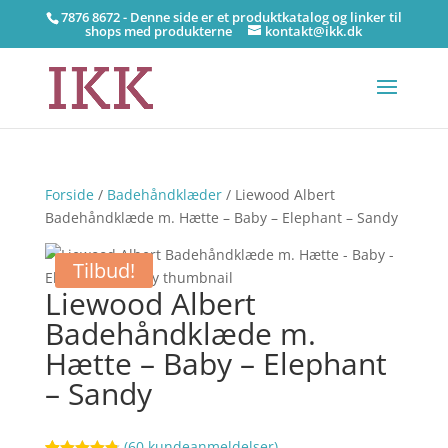
7876 8672 - Denne side er et produktkatalog og linker til
shops med produkterne
kontakt@ikk.dk
Forside
/
Badehåndklæder
/ Liewood Albert
Badehåndklæde m. Hætte – Baby – Elephant – Sandy
Tilbud!
Liewood Albert
Badehåndklæde m.
Hætte – Baby – Elephant
– Sandy
(
60
kundeanmeldelser)