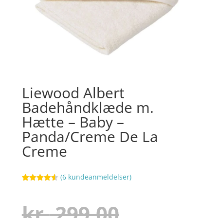
Liewood Albert
Badehåndklæde m.
Hætte – Baby –
Panda/Creme De La
Creme
(
6
kundeanmeldelser)
Bedømt
11
som
4.5
ud af 5
Den
kr.
299,00
baseret
på