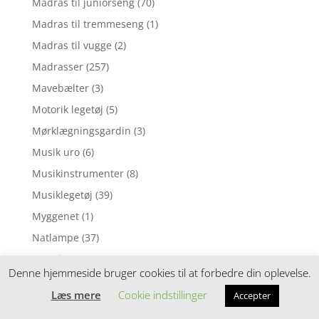
Madras til juniorseng
(70)
Madras til tremmeseng
(1)
Madras til vugge
(2)
Madrasser
(257)
Mavebælter
(3)
Motorik legetøj
(5)
Mørklægningsgardin
(3)
Musik uro
(6)
Musikinstrumenter
(8)
Musiklegetøj
(39)
Myggenet
(1)
Natlampe
(37)
Nattøj
(1)
Denne hjemmeside bruger cookies til at forbedre din oplevelse.
Neglelak
(1)
Læs mere
Cookie indstillinger
Accepter
Nusseklud
(4)