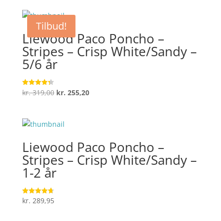
pris
pris
var:
er:
Tilbud!
kr. 319,00.
kr. 255,20.
Liewood Paco Poncho –
Stripes – Crisp White/Sandy –
5/6 år
Den
Den
kr.
319,00
kr.
255,20
Vurderet
4.3
oprindelige
aktuelle
ud af 5
pris
pris
var:
er:
kr. 319,00.
kr. 255,20.
Liewood Paco Poncho –
Stripes – Crisp White/Sandy –
1-2 år
kr.
289,95
Vurderet
4.7
ud af 5