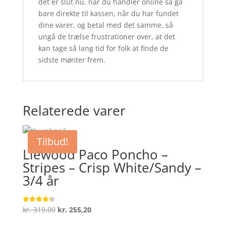
det er slut nu, når du handler online så gå
bare direkte til kassen, når du har fundet
dine varer, og betal med det samme, så
ungå de trælse frustrationer over, at det
kan tage så lang tid for folk at finde de
sidste mønter frem.
Relaterede varer
Tilbud!
Liewood Paco Poncho –
Stripes – Crisp White/Sandy –
3/4 år
Den
Den
kr.
319,00
kr.
255,20
Vurderet
4.3
oprindelige
aktuelle
ud af 5