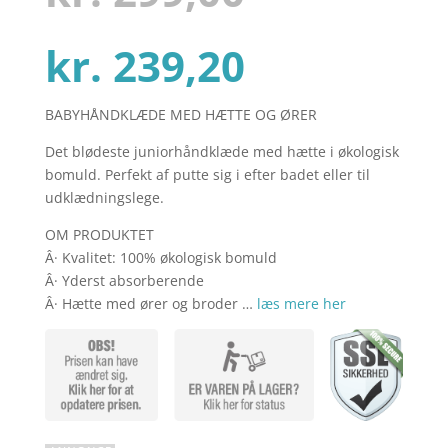
kundebedø
mmelser
Den
oprindel
kr.
239,20
BABYHÅNDKLÆDE MED HÆTTE OG ØRER
aktuelle
pris
Det blødeste juniorhåndklæde med hætte i økologisk
bomuld. Perfekt af putte sig i efter badet eller til
pris
var:
udklædningslege.
OM PRODUKTET
Â· Kvalitet: 100% økologisk bomuld
er:
kr. 299,00
Â· Yderst absorberende
Â· Hætte med ører og broder …
læs mere her
kr. 239,20