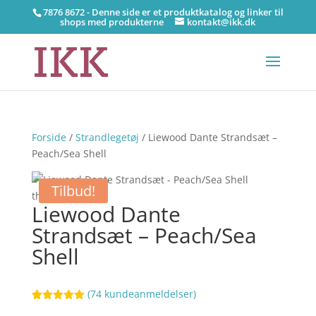
7876 8672 - Denne side er et produktkatalog og linker til
shops med produkterne
kontakt@ikk.dk
Forside
/
Strandlegetøj
/ Liewood Dante Strandsæt –
Peach/Sea Shell
Tilbud!
Liewood Dante
Strandsæt – Peach/Sea
Shell
(
74
kundeanmeldelser)
Bedømt
86