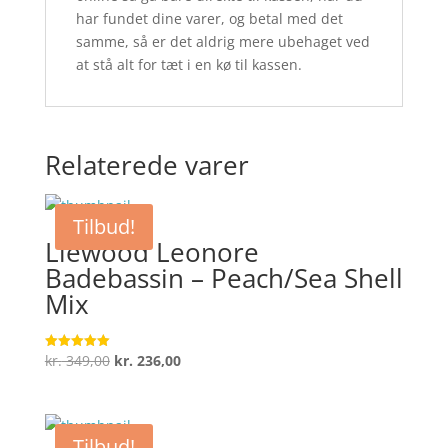
har fundet dine varer, og betal med det
samme, så er det aldrig mere ubehaget ved
at stå alt for tæt i en kø til kassen.
Relaterede varer
Tilbud!
Liewood Leonore
Badebassin – Peach/Sea Shell
Mix
Den
Den
kr.
349,00
kr.
236,00
Vurderet
5
oprindelige
aktuelle
ud af 5
pris
pris
var:
er:
Tilbud!