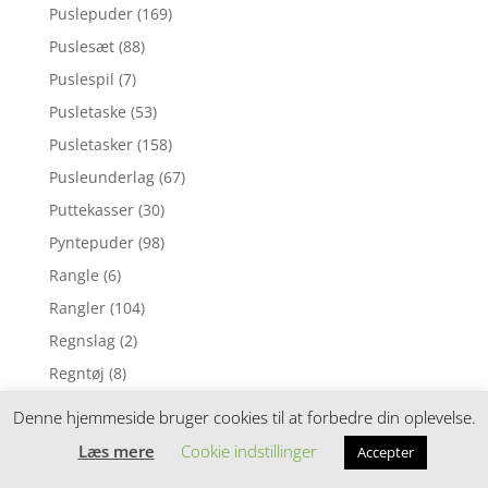
Puslepuder
(169)
Puslesæt
(88)
Puslespil
(7)
Pusletaske
(53)
Pusletasker
(158)
Pusleunderlag
(67)
Puttekasser
(30)
Pyntepuder
(98)
Rangle
(6)
Rangler
(104)
Regnslag
(2)
Regntøj
(8)
Reoler
(19)
Denne hjemmeside bruger cookies til at forbedre din oplevelse.
Rolleleg
(32)
Læs mere
Cookie indstillinger
Accepter
Rygsække og tasker
(255)