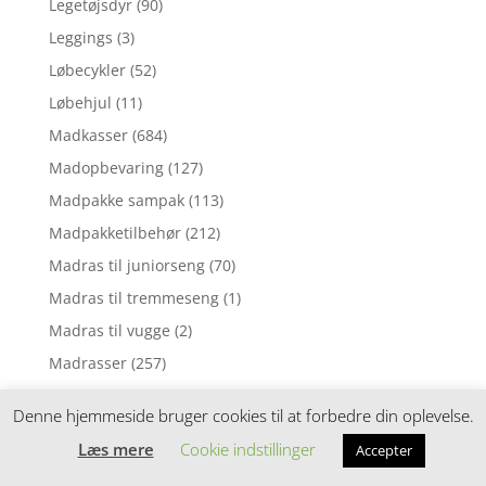
Legetøjsdyr
(90)
Leggings
(3)
Løbecykler
(52)
Løbehjul
(11)
Madkasser
(684)
Madopbevaring
(127)
Madpakke sampak
(113)
Madpakketilbehør
(212)
Madras til juniorseng
(70)
Madras til tremmeseng
(1)
Madras til vugge
(2)
Madrasser
(257)
Mavebælter
(3)
Denne hjemmeside bruger cookies til at forbedre din oplevelse.
Motorik legetøj
(5)
Læs mere
Cookie indstillinger
Accepter
Mørklægningsgardin
(3)