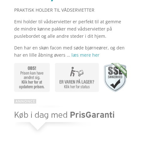
PRAKTISK HOLDER TIL VÅDSERVIETTER
aktuelle
pris
Emi holder til vådservietter er perfekt til at gemme
de mindre kønne pakker med vådservietter på
pris
var:
puslebordet og alle andre steder i dit hjem.
Den har en skøn facon med søde bjørneører, og den
har en lille åbning øvers …
læs mere her
er:
kr. 115,00
kr. 92,00.