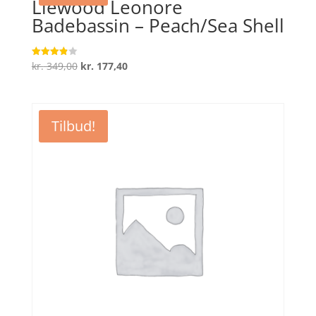
Liewood Leonore
Badebassin – Peach/Sea Shell
Den
Den
kr.
349,00
kr.
177,40
Vurderet
3.9
oprindelige
aktuelle
ud af 5
pris
pris
var:
er:
Tilbud!
kr. 349,00.
kr. 177,40.