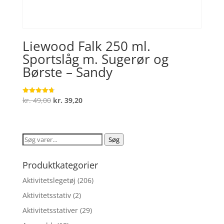
Liewood Falk 250 ml.
Sportslåg m. Sugerør og
Børste – Sandy
Den
Den
kr.
49,00
kr.
39,20
Vurderet
4.7
oprindelige
aktuelle
ud af 5
pris
pris
var:
er:
Søg
Søg
kr. 49,00.
kr. 39,20.
efter:
Produktkategorier
Aktivitetslegetøj
(206)
Aktivitetsstativ
(2)
Aktivitetsstativer
(29)