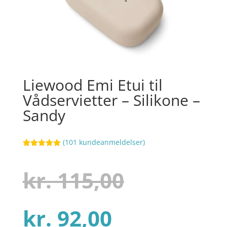
Liewood Emi Etui til
Vådservietter – Silikone –
Sandy
(
101
kundeanmeldelser)
Bedømt
56
som
5
ud
af 5
Den
kr.
115,00
baseret på
kundebedøm
melser
Den
oprindel
kr.
92,00