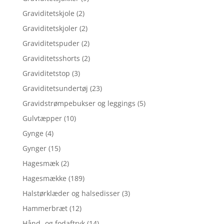
Graviditetskjole
(2)
Graviditetskjoler
(2)
Graviditetspuder
(2)
Graviditetsshorts
(2)
Graviditetstop
(3)
Graviditetsundertøj
(23)
Gravidstrømpebukser og leggings
(5)
Gulvtæpper
(10)
Gynge
(4)
Gynger
(15)
Hagesmæk
(2)
Hagesmække
(189)
Halstørklæder og halsedisser
(3)
Hammerbræt
(12)
Hånd- og fodaftryk
(14)