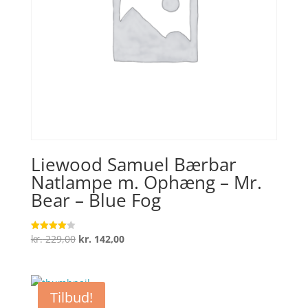
Liewood Samuel Bærbar
Natlampe m. Ophæng – Mr.
Bear – Blue Fog
Den
Den
kr.
229,00
kr.
142,00
Vurderet
4
oprindelige
aktuelle
ud af 5
pris
pris
var:
er:
Tilbud!
kr. 229,00.
kr. 142,00.