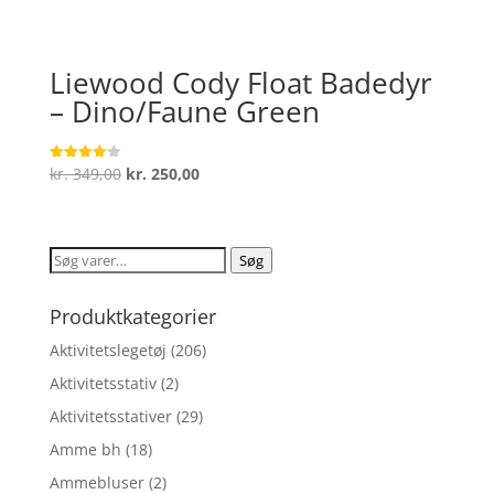
Liewood Cody Float Badedyr
– Dino/Faune Green
Den
Den
kr.
349,00
kr.
250,00
Vurderet
4.1
oprindelige
aktuelle
ud af 5
pris
pris
var:
er:
Søg
Søg
kr. 349,00.
kr. 250,00.
efter:
Produktkategorier
Aktivitetslegetøj
(206)
Aktivitetsstativ
(2)
Aktivitetsstativer
(29)
Amme bh
(18)
Ammebluser
(2)