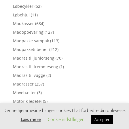
Løbecykler
(52)
Løbehjul
(11)
Madkasser
(684)
Madopbevaring
(127)
Madpakke sampak
(113)
Madpakketilbehør
(212)
Madras til juniorseng
(70)
Madras til tremmeseng
(1)
Madras til vugge
(2)
Madrasser
(257)
Mavebælter
(3)
Motorik legetøj
(5)
Mørklægningsgardin
(3)
Denne hjemmeside bruger cookies til at forbedre din oplevelse.
Musik uro
(6)
Læs mere
Cookie indstillinger
Accepter
Musikinstrumenter
(8)