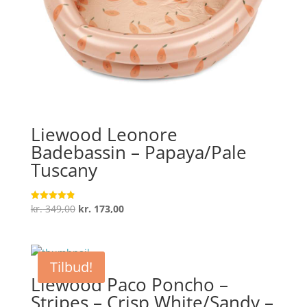
Liewood Leonore
Badebassin – Papaya/Pale
Tuscany
Den
Den
kr.
349,00
kr.
173,00
Vurderet
4.9
oprindelige
aktuelle
ud af 5
pris
pris
var:
er:
Tilbud!
kr. 349,00.
kr. 173,00.
Liewood Paco Poncho –
Stripes – Crisp White/Sandy –