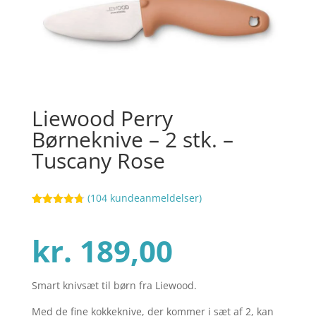
Liewood Perry
Børneknive – 2 stk. –
Tuscany Rose
(
104
kundeanmeldelser)
Bedømt
109
som
4.7
ud af 5
kr.
189,00
baseret på
kundebedø
mmelser
Smart knivsæt til børn fra Liewood.
Med de fine kokkeknive, der kommer i sæt af 2, kan