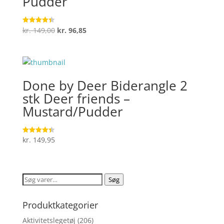
Pudder
Den
Den
kr.
149,00
kr.
96,85
Vurderet
4.4
oprindelige
aktuelle
ud af 5
pris
pris
var:
er:
kr. 149,00.
kr. 96,85.
Done by Deer Biderangle 2
stk Deer friends –
Mustard/Pudder
kr.
149,95
Vurderet
4.4
ud af 5
Søg
Søg
efter:
Produktkategorier
Aktivitetslegetøj
(206)