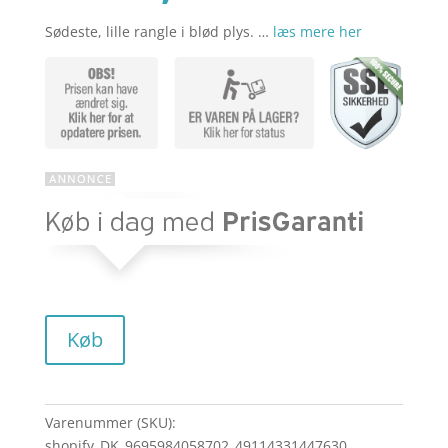
Sødeste, lille rangle i blød plys. …
læs mere her
aktuelle
pris
pris
var:
er:
kr. 135,00
kr. 75,00.
Køb
Varenummer (SKU):
shopify_DK_9695984058702_49114331447630