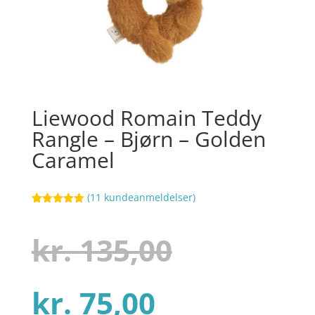
Liewood Romain Teddy
Rangle – Bjørn – Golden
Caramel
(
11
kundeanmeldelser)
Bedømt
51
som
5
ud
af 5
Den
kr.
135,00
baseret på
kundebedøm
melser
Den
oprindel
kr.
75,00