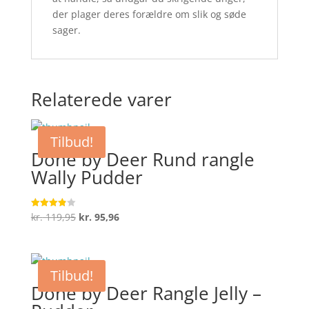
der plager deres forældre om slik og søde
sager.
Relaterede varer
Tilbud!
Done by Deer Rund rangle
Wally Pudder
Den
Den
kr.
119,95
kr.
95,96
Vurderet
3.9
oprindelige
aktuelle
ud af 5
pris
pris
var:
er:
Tilbud!
kr. 119,95.
kr. 95,96.
Done by Deer Rangle Jelly –