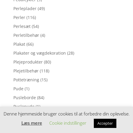
Perleplader
(49)
Perler
(116)
Perlesæt
(54)
Perletilbehør
(4)
Plakat
(66)
Plakater og vægdekoration
(28)
Plejeprodukter
(80)
Plejetilbehør
(118)
Pottetræning
(15)
Pude
(1)
Pusleborde
(84)
Puslepude
(1)
Denne hjemmeside bruger cookies til at forbedre din oplevelse.
Puslepuder
(169)
Læs mere
Cookie indstillinger
Accepter
Puslesæt
(88)