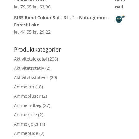
kr. 699,00.
kr. 559,20.
Den
Den
kr.
79,95
kr.
63,96
oprindelige
aktuelle
BIBS Rund Colour Sut - Str. 1 - Naturgummi -
pris
pris
Forest Lake
var:
er:
Den
Den
kr.
44,95
kr.
29,22
kr. 79,95.
kr. 63,96.
oprindelige
aktuelle
pris
pris
Produktkategorier
var:
er:
Aktivitetslegetøj
(206)
kr. 44,95.
kr. 29,22.
Aktivitetsstativ
(2)
Aktivitetsstativer
(29)
Amme bh
(18)
Ammebluser
(2)
Ammeindlæg
(27)
Ammekjole
(2)
Ammekjoler
(1)
Ammepude
(2)