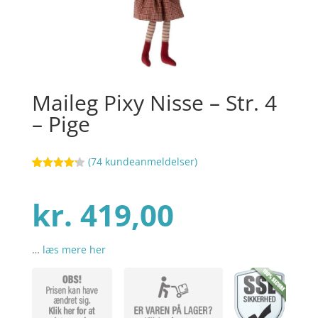
Maileg Pixy Nisse – Str. 4
– Pige
(
74
kundeanmeldelser)
Bedømt
42
som
4.2
ud af 5
kr.
419,00
baseret
på
kundebedø
mmelser
…
læs mere her