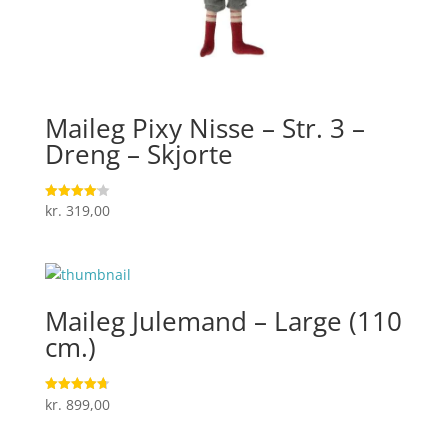
Maileg Pixy Nisse – Str. 3 –
Dreng – Skjorte
kr.
319,00
Vurderet
4.1
ud af 5
Maileg Julemand – Large (110
cm.)
kr.
899,00
Vurderet
4.7
ud af 5