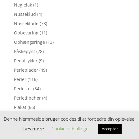
Neglelak
(1)
Nusseklud
(4)
Nusseklude
(78)
Opbevaring
(11)
Ophængsringe
(13)
Påskepynt
(28)
Pedalcykler
(9)
Perleplader
(49)
Perler
(116)
Perlesæt
(54)
Perletilbehør
(4)
Plakat
(66)
Plakater og vægdekoration
(28)
Denne hjemmeside bruger cookies til at forbedre din oplevelse.
Plejeprodukter
(80)
Læs mere
Cookie indstillinger
Accepter
Plejetilbehør
(118)