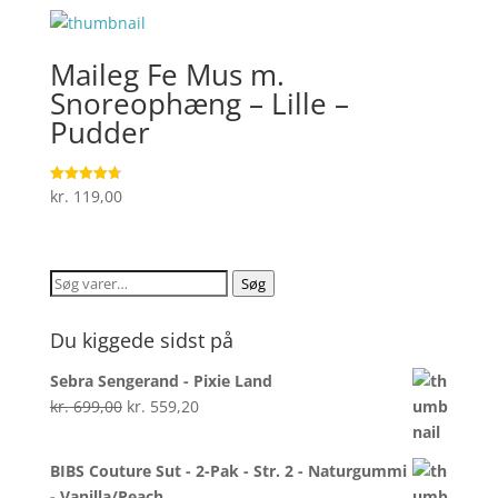
Maileg Fe Mus m.
Snoreophæng – Lille –
Pudder
kr.
119,00
Vurderet
4.7
ud af 5
Søg
Søg
efter:
Du kiggede sidst på
Sebra Sengerand - Pixie Land
Den
Den
kr.
699,00
kr.
559,20
oprindelige
aktuelle
pris
pris
BIBS Couture Sut - 2-Pak - Str. 2 - Naturgummi
var:
er:
- Vanilla/Peach