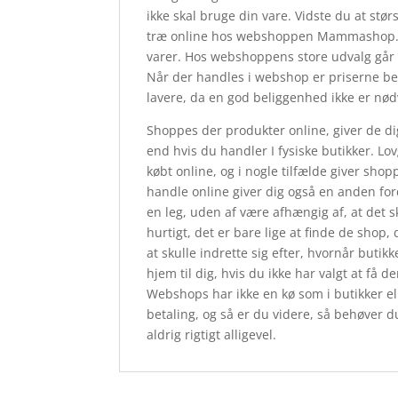
ikke skal bruge din vare. Vidste du at s
træ online hos webshoppen Mammashop.dk,
varer. Hos webshoppens store udvalg går 
Når der handles i webshop er priserne be
lavere, da en god beliggenhed ikke er nø
Shoppes der produkter online, giver de dig
end hvis du handler I fysiske butikker. Lo
købt online, og i nogle tilfælde giver sho
handle online giver dig også en anden ford
en leg, uden af være afhængig af, at det 
hurtigt, det er bare lige at finde de shop,
at skulle indrette sig efter, hvornår butik
hjem til dig, hvis du ikke har valgt at få d
Webshops har ikke en kø som i butikker ell
betaling, og så er du videre, så behøver du
aldrig rigtigt alligevel.