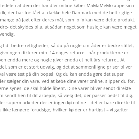
tørstedelen af dem der handler online køber MaMaMeMo appelsin i
 der har forstået at dække hele Danmark med de helt rigtige
mange på jagt efter deres mål, som jo fx kan være dette produkt.
dre- det skyldes bl.a. at sådan noget som husleje kan være meget
dvendig.
 lidt bedre rettigheder, så du på nogle områder er bedre stillet,
vgivningen dikterer min. 14 dages returret. når produkterne er
ppen endda mere og nogle giver endda et helt års returret. At
el, som er et stort udvalg, og det at sammenlligne priser bliver
skal være tæt på din bopæl. Og du kan endda gøre det super
 der sælger din vare. Ved at købe dine varer online, slipper du for,
kerne synes, de skal holde åbent. Dine varer bliver sendt direkte
em sendt hen til dit arbejde, så vælg det, der passer bedst til dig.
er supermarkeder der er ingen kø online – det er bare direkte til
 ikke længere forudsige, hvilken kø der er hurtigst – vi gætter