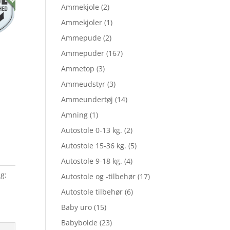
Ammekjole
(2)
pris
Ammekjoler
(1)
Ammepude
(2)
er:
Ammepuder
(167)
Ammetop
(3)
Ammeudstyr
(3)
5.
kr. 23,96.
Ammeundertøj
(14)
Amning
(1)
Autostole 0-13 kg.
(2)
Autostole 15-36 kg.
(5)
Autostole 9-18 kg.
(4)
g:
Autostole og -tilbehør
(17)
Autostole tilbehør
(6)
Baby uro
(15)
Babybolde
(23)