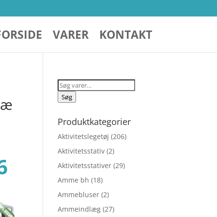
FORSIDE
VARER
KONTAKT
Søg
efter:
Søg
ræ
Produktkategorier
Aktivitetslegetøj
(206)
Aktivitetsstativ
(2)
Den
6
Aktivitetsstativer
(29)
Amme bh
(18)
lige
aktuelle
Ammebluser
(2)
Ammeindlæg
(27)