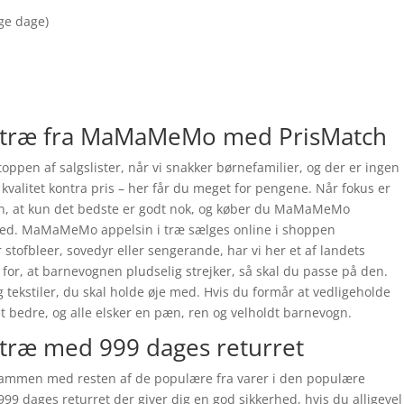
nge dage)
 træ fra MaMaMeMo med PrisMatch
ppen af salgslister, når vi snakker børnefamilier, og der er ingen
valitet kontra pris – her får du meget for pengene. Når fokus er
dan, at kun det bedste er godt nok, og køber du MaMaMeMo
ghed. MaMaMeMo appelsin i træ sælges online i shoppen
ofbleer, sovedyr eller sengerande, har vi her et af landets
for, at barnevognen pludselig strejker, så skal du passe på den.
g tekstiler, du skal holde øje med. Hvis du formår at vedligeholde
 bedre, og alle elsker en pæn, ren og velholdt barnevogn.
træ med 999 dages returret
ammen med resten af de populære fra varer i den populære
9 dages returret der giver dig en god sikkerhed, hvis du alligevel