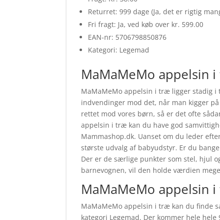
Returret: 999 dage (Ja, det er rigtig ma
Fri fragt: Ja, ved køb over kr. 599.00
EAN-nr: 5706798850876
Kategori: Legemad
MaMaMeMo appelsin i
MaMaMeMo appelsin i træ ligger stadig i to
indvendinger mod det, når man kigger på k
rettet mod vores børn, så er det ofte så
appelsin i træ kan du have god samvitti
Mammashop.dk. Uanset om du leder efter st
største udvalg af babyudstyr. Er du bange 
Der er de særlige punkter som stel, hjul o
barnevognen, vil den holde værdien meget
MaMaMeMo appelsin i 
MaMaMeMo appelsin i træ kan du finde s
kategori Legemad. Der kommer hele hele 99