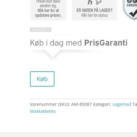
pris
var:
kr. 29,9
Køb
Varenummer (SKU):
AM-85087
Kategori:
Legemad
Ta
MaMaMeMo