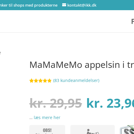
inker til shops med produkterne
kontakt@ikk.dk
æ
MaMaMeMo appelsin i t
(
83
kundeanmeldelser)
Bedømt
56
som
4.8
ud af 5
Den
kr.
29,95
kr.
23,9
baseret på
kundebedøm
melser
…
læs mere her
oprinde