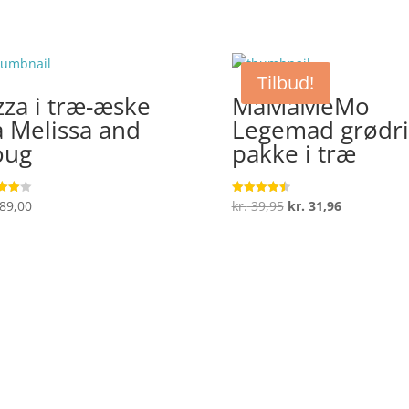
Tilbud!
zza i træ-æske
MaMaMeMo
a Melissa and
Legemad grødri
oug
pakke i træ
Den
Den
89,00
kr.
39,95
kr.
31,96
ret
Vurderet
4.5
oprindelige
aktuelle
 5
ud af 5
pris
pris
var:
er:
kr. 39,95.
kr. 31,96.