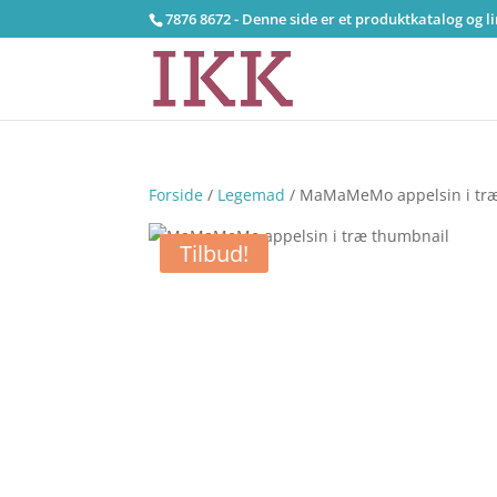
7876 8672 - Denne side er et produktkatalog og l
Forside
/
Legemad
/ MaMaMeMo appelsin i tr
Tilbud!