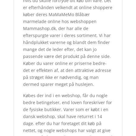
hvis du skulle fortryde dit køb din vare. Det
er efterhånden velkendt at online shoppere
køber deres MaMaMeMo Blåbær
marmelade online hos webshoppen
Mammashop.dk, der har alle de
efterspurgte varer i deres sortiment. Vi har
håndplukket varerne og blandt dem finder
mange det de leder efter, det kan jo
passende være det produkt på denne side.
Køber du varer online er priserne bedre-
det er effekten af, at den attraktive adresse
på strøget ikke er nødvendig, og man
dermed sparer meget på huslejen.
Købes der ind i en webshop, får du nogle
bedre betingelser, end loven foreskriver for
de fysiske butikker. Varer som er købt i en
dansk webshop, skal have returret i 14
dage. efter du har foretaget dit køb på
nettet, og nogle webshops har valgt at give