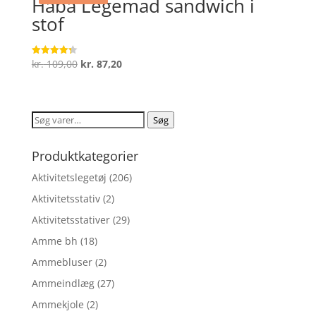
Haba Legemad sandwich i
stof
Den
Den
kr.
109,00
kr.
87,20
Vurderet
4.3
oprindelige
aktuelle
ud af 5
pris
pris
var:
er:
Søg
Søg
kr. 109,00.
kr. 87,20.
efter:
Produktkategorier
Aktivitetslegetøj
(206)
Aktivitetsstativ
(2)
Aktivitetsstativer
(29)
Amme bh
(18)
Ammebluser
(2)
Ammeindlæg
(27)
Ammekjole
(2)