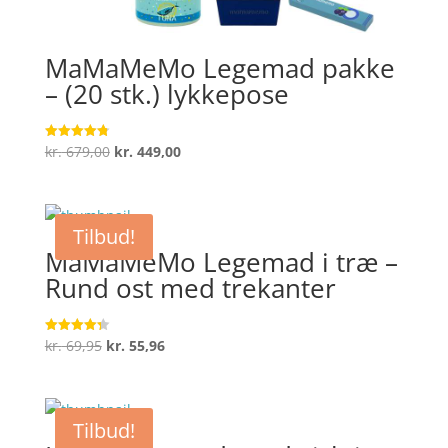
MaMaMeMo Legemad pakke
– (20 stk.) lykkepose
Den
Den
kr.
679,00
kr.
449,00
Vurderet
4.8
oprindelige
aktuelle
ud af 5
pris
pris
var:
er:
Tilbud!
kr. 679,00.
kr. 449,00.
MaMaMeMo Legemad i træ –
Rund ost med trekanter
Den
Den
kr.
69,95
kr.
55,96
Vurderet
4.3
oprindelige
aktuelle
ud af 5
pris
pris
var:
er:
Tilbud!
kr. 69,95.
kr. 55,96.