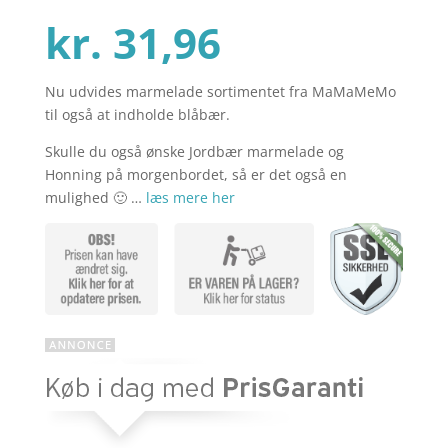
Den
oprindelig
kr.
31,96
Nu udvides marmelade sortimentet fra MaMaMeMo
aktuelle
pris
til også at indholde blåbær.
Skulle du også ønske Jordbær marmelade og
pris
var:
Honning på morgenbordet, så er det også en
mulighed 🙂 …
læs mere her
er:
kr. 39,95.
kr. 31,96.