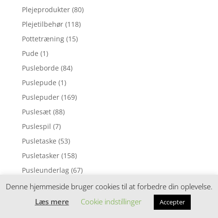
Plejeprodukter
(80)
Plejetilbehør
(118)
Pottetræning
(15)
Pude
(1)
Pusleborde
(84)
Puslepude
(1)
Puslepuder
(169)
Puslesæt
(88)
Puslespil
(7)
Pusletaske
(53)
Pusletasker
(158)
Pusleunderlag
(67)
Puttekasser
(30)
Denne hjemmeside bruger cookies til at forbedre din oplevelse.
Pyntepuder
(98)
Læs mere
Cookie indstillinger
Accepter
Rangle
(6)