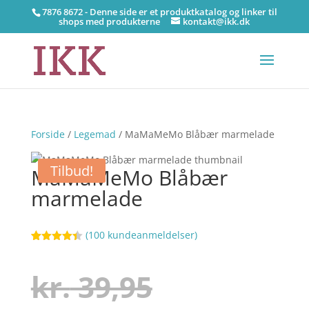
7876 8672 - Denne side er et produktkatalog og linker til
shops med produkterne
kontakt@ikk.dk
Forside
/
Legemad
/ MaMaMeMo Blåbær marmelade
Tilbud!
MaMaMeMo Blåbær
marmelade
(
100
kundeanmeldelser)
Bedømt
96
som
4.4
ud af 5
Den
kr.
39,95
baseret
på
kundebedø
mmelser