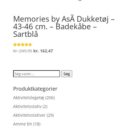
Memories by AsÃ­ Dukketøj –
43-46 cm. – Badekåbe –
Sartblå
Den
Den
kr.
249,95
kr.
162,47
Vurderet
4.7
oprindelige
aktuelle
ud af 5
pris
pris
var:
er:
Søg
Søg
kr. 249,95.
kr. 162,47.
efter:
Produktkategorier
Aktivitetslegetøj
(206)
Aktivitetsstativ
(2)
Aktivitetsstativer
(29)
Amme bh
(18)