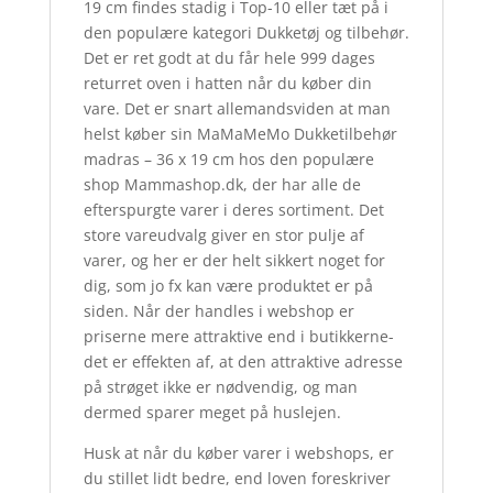
19 cm findes stadig i Top-10 eller tæt på i
den populære kategori Dukketøj og tilbehør.
Det er ret godt at du får hele 999 dages
returret oven i hatten når du køber din
vare. Det er snart allemandsviden at man
helst køber sin MaMaMeMo Dukketilbehør
madras – 36 x 19 cm hos den populære
shop Mammashop.dk, der har alle de
efterspurgte varer i deres sortiment. Det
store vareudvalg giver en stor pulje af
varer, og her er der helt sikkert noget for
dig, som jo fx kan være produktet er på
siden. Når der handles i webshop er
priserne mere attraktive end i butikkerne-
det er effekten af, at den attraktive adresse
på strøget ikke er nødvendig, og man
dermed sparer meget på huslejen.
Husk at når du køber varer i webshops, er
du stillet lidt bedre, end loven foreskriver