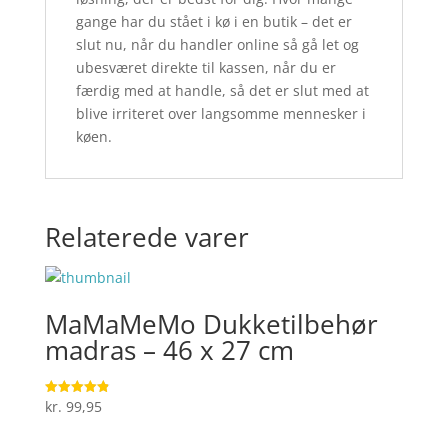
gange har du stået i kø i en butik – det er
slut nu, når du handler online så gå let og
ubesværet direkte til kassen, når du er
færdig med at handle, så det er slut med at
blive irriteret over langsomme mennesker i
køen.
Relaterede varer
MaMaMeMo Dukketilbehør
madras – 46 x 27 cm
kr.
99,95
Vurderet
4.9
ud af 5