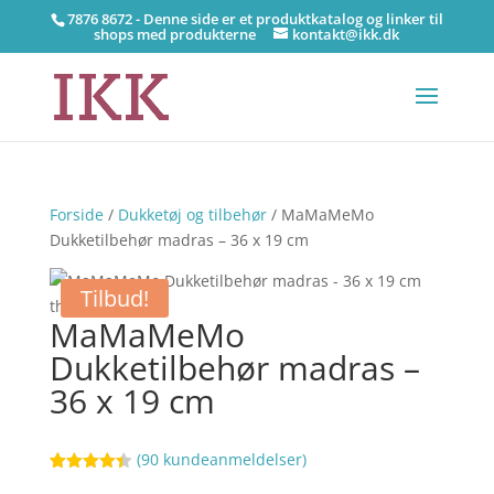
7876 8672 - Denne side er et produktkatalog og linker til
shops med produkterne
kontakt@ikk.dk
Forside
/
Dukketøj og tilbehør
/ MaMaMeMo
Dukketilbehør madras – 36 x 19 cm
Tilbud!
MaMaMeMo
Dukketilbehør madras –
36 x 19 cm
(
90
kundeanmeldelser)
Bedømt
61