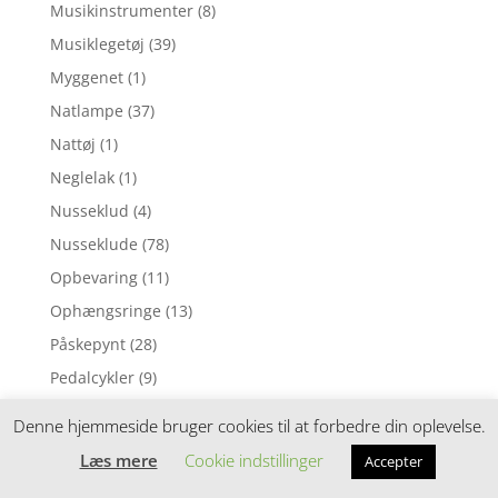
Musikinstrumenter
(8)
Musiklegetøj
(39)
Myggenet
(1)
Natlampe
(37)
Nattøj
(1)
Neglelak
(1)
Nusseklud
(4)
Nusseklude
(78)
Opbevaring
(11)
Ophængsringe
(13)
Påskepynt
(28)
Pedalcykler
(9)
Perleplader
(49)
Denne hjemmeside bruger cookies til at forbedre din oplevelse.
Perler
(116)
Læs mere
Cookie indstillinger
Accepter
Perlesæt
(54)