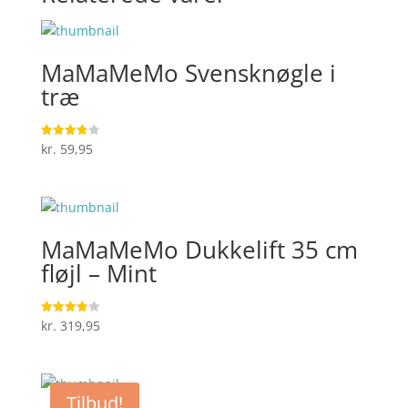
MaMaMeMo Svensknøgle i
træ
kr.
59,95
Vurderet
3.8
ud af 5
MaMaMeMo Dukkelift 35 cm
fløjl – Mint
kr.
319,95
Vurderet
3.9
ud af 5
Tilbud!