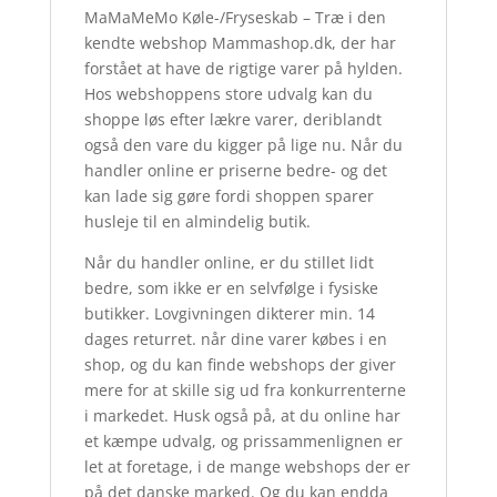
MaMaMeMo Køle-/Fryseskab – Træ i den
kendte webshop Mammashop.dk, der har
forstået at have de rigtige varer på hylden.
Hos webshoppens store udvalg kan du
shoppe løs efter lækre varer, deriblandt
også den vare du kigger på lige nu. Når du
handler online er priserne bedre- og det
kan lade sig gøre fordi shoppen sparer
husleje til en almindelig butik.
Når du handler online, er du stillet lidt
bedre, som ikke er en selvfølge i fysiske
butikker. Lovgivningen dikterer min. 14
dages returret. når dine varer købes i en
shop, og du kan finde webshops der giver
mere for at skille sig ud fra konkurrenterne
i markedet. Husk også på, at du online har
et kæmpe udvalg, og prissammenlignen er
let at foretage, i de mange webshops der er
på det danske marked. Og du kan endda