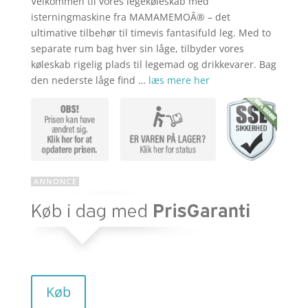
Velkommen til vores legekøleskab med
aktuelle
pris
isterningmaskine fra MAMAMEMOÂ® – det
ultimative tilbehør til timevis fantasifuld leg. Med to
separate rum bag hver sin låge, tilbyder vores
pris
var:
køleskab rigelig plads til legemad og drikkevarer. Bag
den nederste låge find …
læs mere her
er:
kr. 999,95
kr. 799,96
Køb