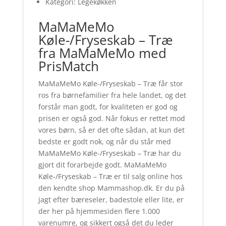
Kategori: Legekøkken
MaMaMeMo
Køle-/Fryseskab – Træ
fra MaMaMeMo med
PrisMatch
MaMaMeMo Køle-/Fryseskab – Træ får stor
ros fra børnefamilier fra hele landet, og det
forstår man godt, for kvaliteten er god og
prisen er også god. Når fokus er rettet mod
vores børn, så er det ofte sådan, at kun det
bedste er godt nok, og når du står med
MaMaMeMo Køle-/Fryseskab – Træ har du
gjort dit forarbejde godt. MaMaMeMo
Køle-/Fryseskab – Træ er til salg online hos
den kendte shop Mammashop.dk. Er du på
jagt efter bæreseler, badestole eller lite, er
der her på hjemmesiden flere 1.000
varenumre, og sikkert også det du leder