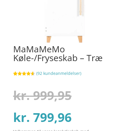
MaMaMeMo
Køle-/Fryseskab – Træ
(
92
kundeanmeldelser)
Bedømt
84
som
4.6
ud af 5
Den
kr.
999,95
baseret på
kundebedø
mmelser
Den
oprindel
kr.
799,96