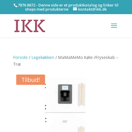
7876 8672 - Denne side er et produktkatalog og linker til
shops med produkterne
kontakt@ikk.dk
Forside
/
Legekøkken
/ MaMaMeMo Køle-/Fryseskab –
Træ
Tilbud!