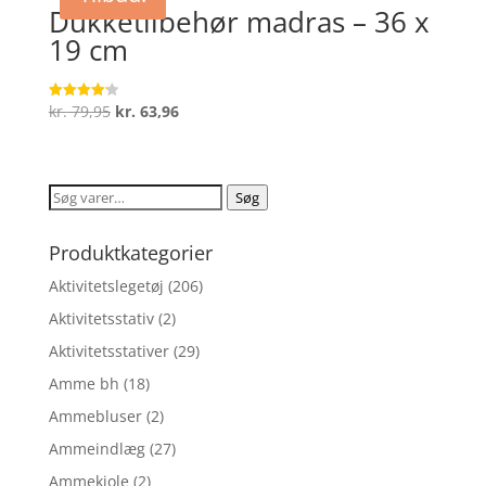
Dukketilbehør madras – 36 x
19 cm
Den
Den
kr.
79,95
kr.
63,96
Vurderet
4.2
oprindelige
aktuelle
ud af 5
pris
pris
var:
er:
Søg
Søg
kr. 79,95.
kr. 63,96.
efter:
Produktkategorier
Aktivitetslegetøj
(206)
Aktivitetsstativ
(2)
Aktivitetsstativer
(29)
Amme bh
(18)
Ammebluser
(2)
Ammeindlæg
(27)
Ammekjole
(2)