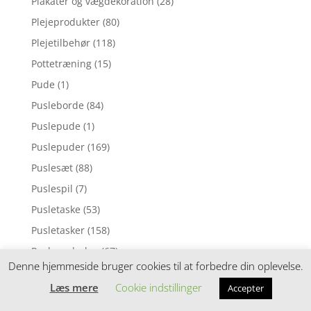
Plakater og vægdekoration
(28)
Plejeprodukter
(80)
Plejetilbehør
(118)
Pottetræning
(15)
Pude
(1)
Pusleborde
(84)
Puslepude
(1)
Puslepuder
(169)
Puslesæt
(88)
Puslespil
(7)
Pusletaske
(53)
Pusletasker
(158)
Pusleunderlag
(67)
Denne hjemmeside bruger cookies til at forbedre din oplevelse.
Puttekasser
(30)
Læs mere
Cookie indstillinger
Accepter
Pyntepuder
(98)