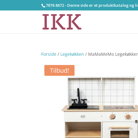
7876 8672 - Denne side er et produktkatalog og l
Forside
/
Legekøkken
/ MaMaMeMo Legekøkken 
Tilbud!