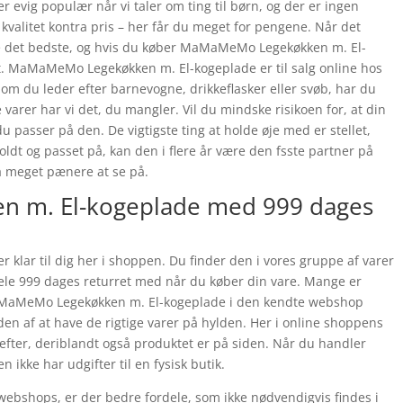
vig populær når vi taler om ting til børn, og der er ingen
valitet kontra pris – her får du meget for pengene. Når det
ve det bedste, og hvis du køber MaMaMeMo Legekøkken m. El-
dt. MaMaMeMo Legekøkken m. El-kogeplade er til salg online hos
 du leder efter barnevogne, drikkeflasker eller svøb, har du
varer har vi det, du mangler. Vil du mindske risikoen for, at din
 du passer på den. De vigtigste ting at holde øje med er stellet,
oldt og passet på, kan den i flere år være den fsste partner på
å meget pænere at se på.
 m. El-kogeplade med 999 dages
lar til dig her i shoppen. Du finder den i vores gruppe af varer
hele 999 dages returret med når du køber din vare. Mange er
aMaMeMo Legekøkken m. El-kogeplade i den kendte webshop
n af at have de rigtige varer på hylden. Her i online shoppens
fter, deriblandt også produktet er på siden. Når du handler
 ikke har udgifter til en fysisk butik.
webshops, er der bedre fordele, som ikke nødvendigvis findes i