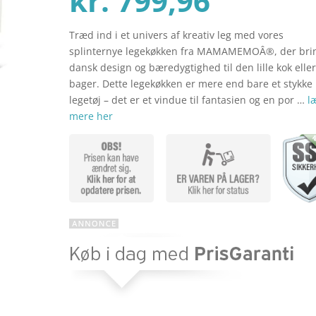
kr.
799,96
Træd ind i et univers af kreativ leg med vores
aktuel
pris
splinternye legekøkken fra MAMAMEMOÂ®, der bri
dansk design og bæredygtighed til den lille kok elle
bager. Dette legekøkken er mere end bare et stykke
pris
var:
legetøj – det er et vindue til fantasien og en por …
l
mere her
er:
kr. 999
kr. 799