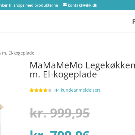
inker til shops med produkterne
kontakt@ikk.dk
m. El-kogeplade
MaMaMeMo Legekøkke
m. El-kogeplade
(
44
kundeanmeldelser)
Bedømt
55
som
4.1
ud af 5
Den
kr.
999,95
baseret
på
kundebedø
mmelser
Den
oprind