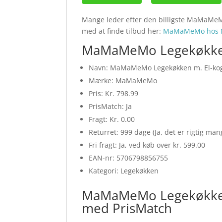
Mange leder efter den billigste MaMaMeMo
med at finde tilbud her:
MaMaMeMo hos 
MaMaMeMo Legekøkken 
Navn: MaMaMeMo Legekøkken m. El-ko
Mærke: MaMaMeMo
Pris: Kr. 798.99
PrisMatch: Ja
Fragt: Kr. 0.00
Returret: 999 dage (Ja, det er rigtig ma
Fri fragt: Ja, ved køb over kr. 599.00
EAN-nr: 5706798856755
Kategori: Legekøkken
MaMaMeMo Legekøkken
med PrisMatch