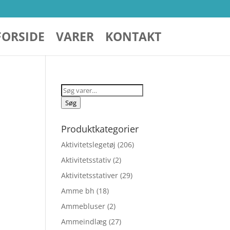
FORSIDE
VARER
KONTAKT
Søg
efter:
Søg
n
Produktkategorier
Aktivitetslegetøj
(206)
Aktivitetsstativ
(2)
Aktivitetsstativer
(29)
Amme bh
(18)
Ammebluser
(2)
elige
Ammeindlæg
(27)