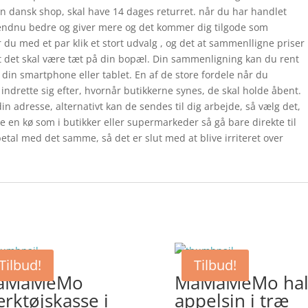
 en dansk shop, skal have 14 dages returret. når du har handlet
r endnu bedre og giver mere og det kommer dig tilgode som
 du med et par klik et stort udvalg , og det at sammenlligne priser
at det skal være tæt på din bopæl. Din sammenligning kan du rent
 din smartphone eller tablet. En af de store fordele når du
e indrette sig efter, hvornår butikkerne synes, de skal holde åbent.
n adresse, alternativt kan de sendes til dig arbejde, så vælg det,
e en kø som i butikker eller supermarkeder så gå bare direkte til
etal med det samme, så det er slut med at blive irriteret over
Tilbud!
Tilbud!
aMaMeMo
MaMaMeMo hal
rktøjskasse i
appelsin i træ