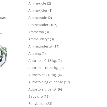
Ammekjole
(2)
Ammekjoler
(1)
le
nger
Ammepude
(2)
r
Ammepuder
(167)
Ammetop
(3)
æs
Ammeudstyr
(3)
Ammeundertøj
(14)
,95.
Amning
(1)
Autostole 0-13 kg.
(2)
,96.
Autostole 15-36 kg.
(5)
Autostole 9-18 kg.
(4)
Autostole og -tilbehør
(17)
Autostole tilbehør
(6)
Baby uro
(15)
Babybolde
(23)