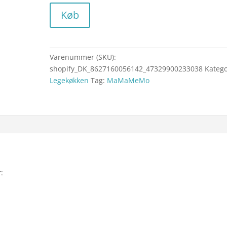
Køb
Varenummer (SKU):
shopify_DK_8627160056142_47329900233038
Katego
Legekøkken
Tag:
MaMaMeMo
: