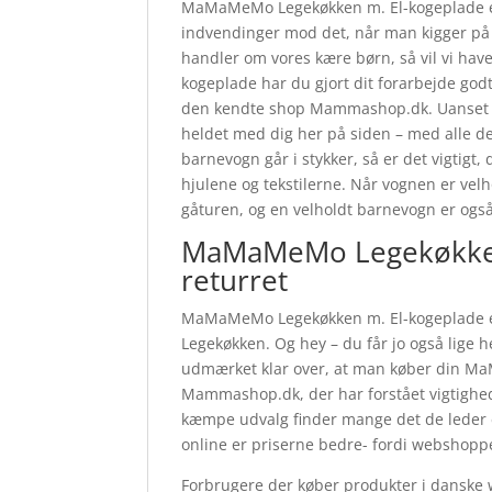
MaMaMeMo Legekøkken m. El-kogeplade er e
indvendinger mod det, når man kigger på k
handler om vores kære børn, så vil vi ha
kogeplade har du gjort dit forarbejde go
den kendte shop Mammashop.dk. Uanset om
heldet med dig her på siden – med alle de 
barnevogn går i stykker, så er det vigtigt,
hjulene og tekstilerne. Når vognen er velh
gåturen, og en velholdt barnevogn er ogs
MaMaMeMo Legekøkken
returret
MaMaMeMo Legekøkken m. El-kogeplade er k
Legekøkken. Og hey – du får jo også lige 
udmærket klar over, at man køber din M
Mammashop.dk, der har forstået vigtighede
kæmpe udvalg finder mange det de leder e
online er priserne bedre- fordi webshoppen
Forbrugere der køber produkter i danske 