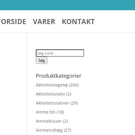
FORSIDE
VARER
KONTAKT
Søg
efter:
Søg
Produktkategorier
Aktivitetslegetøj
(206)
Aktivitetsstativ
(2)
Aktivitetsstativer
(29)
Amme bh
(18)
Ammebluser
(2)
Ammeindlæg
(27)