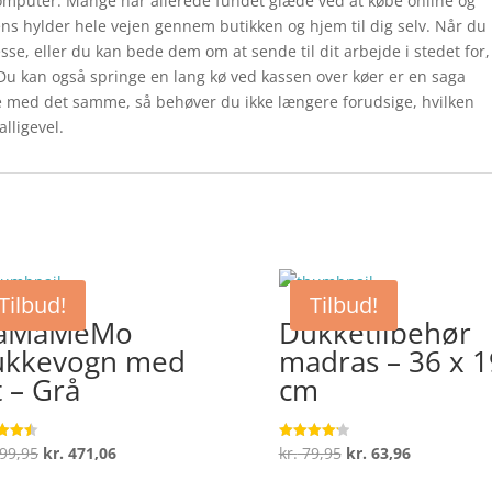
computer. Mange har allerede fundet glæde ved at købe online og
kens hylder hele vejen gennem butikken og hjem til dig selv. Når du
sse, eller du kan bede dem om at sende til dit arbejde i stedet for,
. Du kan også springe en lang kø ved kassen over køer er en saga
tale med det samme, så behøver du ikke længere forudsige, hvilken
alligevel.
Tilbud!
Tilbud!
aMaMeMo
Dukketilbehør
ukkevogn med
madras – 36 x 1
ft – Grå
cm
Den
Den
Den
Den
99,95
kr.
471,06
kr.
79,95
kr.
63,96
ret
Vurderet
4.2
oprindelige
aktuelle
oprindelige
aktuelle
 5
ud af 5