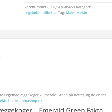
Varenummer (SKU):
AM-85653
Kategori:
Legekøkkentilbehør
Tag:
MaMaMeMo
:
Mo Legemad æggekoger – Emerald Green på nettet, og de ender
Mo hos Mammashop.dk
gekoger – Emerald Green Fakta