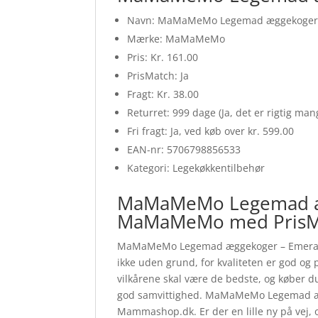
Navn: MaMaMeMo Legemad æggekoger 
Mærke: MaMaMeMo
Pris: Kr. 161.00
PrisMatch: Ja
Fragt: Kr. 38.00
Returret: 999 dage (Ja, det er rigtig ma
Fri fragt: Ja, ved køb over kr. 599.00
EAN-nr: 5706798856533
Kategori: Legekøkkentilbehør
MaMaMeMo Legemad æg
MaMaMeMo med PrisM
MaMaMeMo Legemad æggekoger – Emerald Gr
ikke uden grund, for kvaliteten er god og p
vilkårene skal være de bedste, og købe
god samvittighed. MaMaMeMo Legemad æ
Mammashop.dk. Er der en lille ny på vej, o