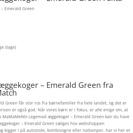
– Emerald Green
nge dage)
gekoger – Emerald Green fra
atch
een får stor ros fra børnefamilier fra hele landet, og det er
risen er også god. Når vores børn er i fokus, er alle enige om, at
r du MaMaMeMo Legemad æggekoger – Emerald Green kan du have
ggekoger – Emerald Green sælges hos webshoppen
g kigger I på autostole, kombivogne eller natlamper, har vi her et