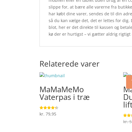
mobilen eller en tablet uden brug af en 
slippe for, at bære alle varerne fra butik
har købt dine varer, sendes de til din adre
så du kan vælge det, det er lettes for dig
blot, her er det direkte til kassen og be
kø der er hurtigst – vi gætter aldrig rigtigt 
Relaterede varer
MaMaMeMo
M
Vaterpas i træ
D
li
kr.
79,95
Vurderet
4.3
ud af 5
kr.
5
Vurde
4.5
ud af