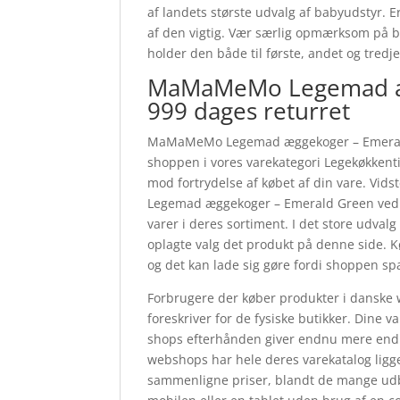
af landets største udvalg af babyudstyr. 
af den vigtig. Vær særlig opmærksom på ba
holder den både til første, andet og tredj
MaMaMeMo Legemad æ
999 dages returret
MaMaMeMo Legemad æggekoger – Emerald 
shoppen i vores varekategori Legekøkkentil
mod fortrydelse af købet af din vare. Vi
Legemad æggekoger – Emerald Green ved 
varer i deres sortiment. I det store udvalg 
oplagte valg det produkt på denne side. K
og det kan lade sig gøre fordi shoppen spa
Forbrugere der køber produkter i danske w
foreskriver for de fysiske butikker. Dine v
shops efterhånden giver endnu mere end s
webshops har hele deres varekatalog ligge
sammenligne priser, blandt de mange udbyd