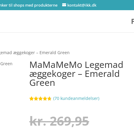
inker til shops med produkterne
kontakt@ikk.dk
mad æggekoger – Emerald Green
MaMaMeMo Legemad
æggekoger – Emerald
Green
(
70
kundeanmeldelser)
Bedømt
46
som
4.7
ud af 5
Den
kr.
269,95
baseret på
kundebedø
mmelser