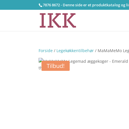
7876 8672 - Denne side er et produktkatalog og l
Forside
/
Legekøkkentilbehør
/ MaMaMeMo Lege
Tilbud!