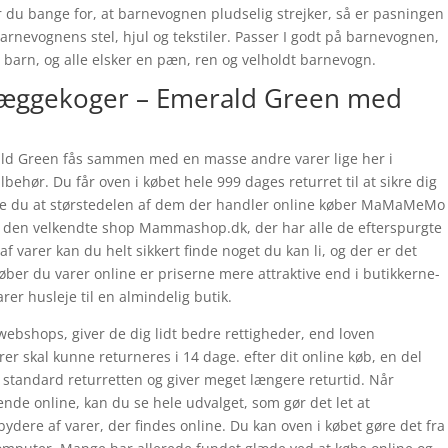
Er du bange for, at barnevognen pludselig strejker, så er pasningen
rnevognens stel, hjul og tekstiler. Passer I godt på barnevognen,
e barn, og alle elsker en pæn, ren og velholdt barnevogn.
ggekoger – Emerald Green med
Green fås sammen med en masse andre varer lige her i
behør. Du får oven i købet hele 999 dages returret til at sikre dig
dste du at størstedelen af dem der handler online køber MaMaMeMo
den velkendte shop Mammashop.dk, der har alle de efterspurgte
af varer kan du helt sikkert finde noget du kan li, og der er det
øber du varer online er priserne mere attraktive end i butikkerne-
rer husleje til en almindelig butik.
ebshops, giver de dig lidt bedre rettigheder, end loven
arer skal kunne returneres i 14 dage. efter dit online køb, en del
tandard returretten og giver meget længere returtid. Når
nde online, kan du se hele udvalget, som gør det let at
ere af varer, der findes online. Du kan oven i købet gøre det fra