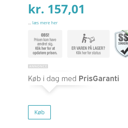
Den
oprind
kr.
157,01
…
læs mere her
aktuel
pris
pris
var:
er:
kr. 269
kr. 157
Køb