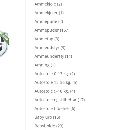
elige
Ammekjole
(2)
Ammekjoler
(1)
Ammepude
(2)
le
Ammepuder
(167)
Ammetop
(3)
Ammeudstyr
(3)
Ammeundertøj
(14)
Amning
(1)
,95.
Autostole 0-13 kg.
(2)
Autostole 15-36 kg.
(5)
,01.
Autostole 9-18 kg.
(4)
Autostole og -tilbehør
(17)
Autostole tilbehør
(6)
Baby uro
(15)
Babybolde
(23)