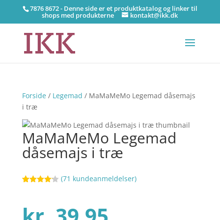
7876 8672 - Denne side er et produktkatalog og linker til
shops med produkterne
kontakt@ikk.dk
Forside
/
Legemad
/ MaMaMeMo Legemad dåsemajs
i træ
MaMaMeMo Legemad
dåsemajs i træ
(
71
kundeanmeldelser)
Bedømt
65
som
4.1
ud af 5
kr.
39,95
baseret
på