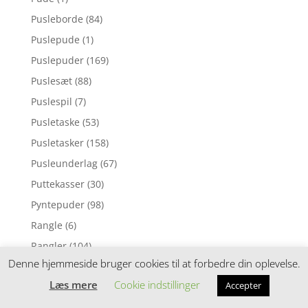
Pusleborde
(84)
Puslepude
(1)
Puslepuder
(169)
Puslesæt
(88)
Puslespil
(7)
Pusletaske
(53)
Pusletasker
(158)
Pusleunderlag
(67)
Puttekasser
(30)
Pyntepuder
(98)
Rangle
(6)
Rangler
(104)
Denne hjemmeside bruger cookies til at forbedre din oplevelse.
Regnslag
(2)
Læs mere
Cookie indstillinger
Accepter
Regntøj
(8)
Reoler
(19)