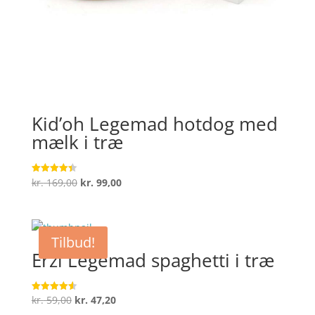
Kid’oh Legemad hotdog med
mælk i træ
Den
Den
kr.
169,00
kr.
99,00
Vurderet
4.4
oprindelige
aktuelle
ud af 5
pris
pris
var:
er:
Tilbud!
kr. 169,00.
kr. 99,00.
Erzi Legemad spaghetti i træ
Den
Den
kr.
59,00
kr.
47,20
Vurderet
4.6
ud af 5