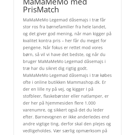
MaMaMeMo med
PrisMatch
MaMaMeMo Legemad dåsemajs i træ får
stor ros fra børnefamilier fra hele landet,
og det giver god mening, når man kigger på
kvalitet kontra pris – her får du meget for
pengene. Når fokus er rettet mod vores
børn, så vil vi have det bedste, og når du
bruger MaMaMeMo Legemad dåsemajs i
træ har du sikret dig rigtig godt.
MaMaMeMo Legemad dåsemajs i træ købes
ofte i online butikken Mammashop.dk. Er
der en lille ny på vej, og kigger I på
stofbleer, flaskebørster eller natlamper, er
der her på hjemmesiden flere 1.000
varenumre, og sikkert også det du leder
efter. Barnevognen er ikke anderledes end
andre vigtige ting, derfor skal den plejes og
vedligeholdes. Vær særlig opmærksom på