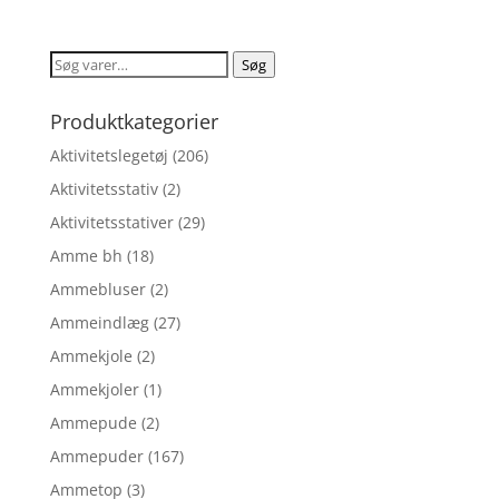
oprindelige
aktuelle
pris
pris
var:
er:
Søg
Søg
kr. 59,00.
kr. 47,20.
efter:
Produktkategorier
Aktivitetslegetøj
(206)
Aktivitetsstativ
(2)
Aktivitetsstativer
(29)
Amme bh
(18)
Ammebluser
(2)
Ammeindlæg
(27)
Ammekjole
(2)
Ammekjoler
(1)
Ammepude
(2)
Ammepuder
(167)
Ammetop
(3)