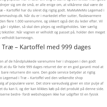
t drejer sig om de små, er alle enige om, at vilkårene skal være de
– Kartoffel har du sikret dig rigtig godt. MaMaMeMo Legemad i
Mammashop.dk. Når du er i markedet efter sutter, flaskevarmere
n flere 1.000 varenumre, og sikkert også det du leder efter. Vil
går i stykker, så skal den plejes og vedligeholdes. Vær særlig
tekstiler. Når vognen er velholdt og passet på, holder den meget
n velholdt barnevogn.
ræ – Kartoffel med 999 dages
en af de håndplukkede varenumre her i shoppen i den godt
t at du får hele 999 dages returret der er en god garanti mod at
n bare returnere din vare. Den gode service betyder at rigtig
egemad i Træ – Kartoffel ved den velkendte shop
lg af populære varer. Det store vareudvalg giver en stor pulje af
get du kan li, og der kan klikkes køb på det produkt på denne side.
iserne bedre- fordi webshoppen ikke har udgifter til en fysisk