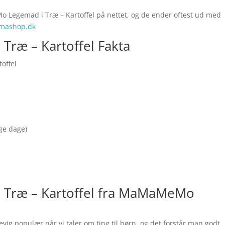
 Legemad i Træ – Kartoffel på nettet, og de ender oftest ud med
ashop.dk
ræ – Kartoffel Fakta
offel
nge dage)
Træ – Kartoffel fra MaMaMeMo
g populær når vi taler om ting til børn, og det forstår man godt,