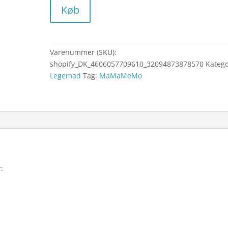
Køb
Varenummer (SKU):
shopify_DK_4606057709610_32094873878570
Katego
Legemad
Tag:
MaMaMeMo
: