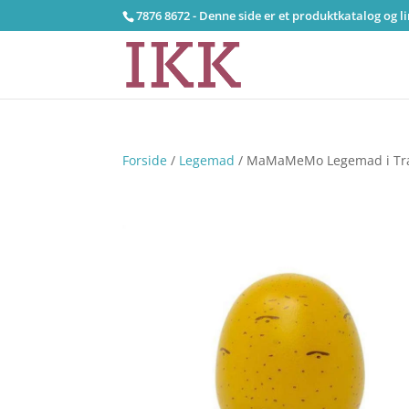
7876 8672 - Denne side er et produktkatalog og l
Forside
/
Legemad
/ MaMaMeMo Legemad i Træ 