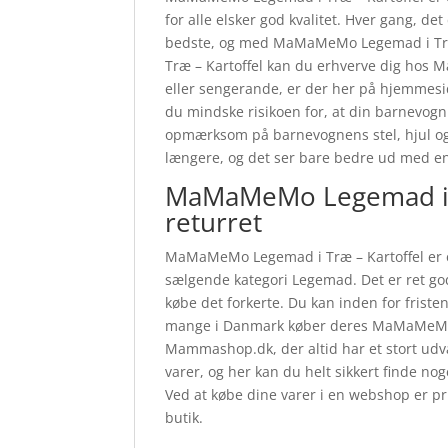
for alle elsker god kvalitet. Hver gang, de
bedste, og med MaMaMeMo Legemad i Træ 
Træ – Kartoffel kan du erhverve dig hos 
eller sengerande, er der her på hjemmeside
du mindske risikoen for, at din barnevogn 
opmærksom på barnevognens stel, hjul og 
længere, og det ser bare bedre ud med e
MaMaMeMo Legemad i T
returret
MaMaMeMo Legemad i Træ – Kartoffel er 
sælgende kategori Legemad. Det er ret god
købe det forkerte. Du kan inden for friste
mange i Danmark køber deres MaMaMeMo L
Mammashop.dk, der altid har et stort udva
varer, og her kan du helt sikkert finde no
Ved at købe dine varer i en webshop er pr
butik.