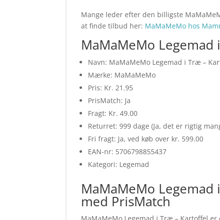
Mange leder efter den billigste MaMaMeMo
at finde tilbud her:
MaMaMeMo hos Mamm
MaMaMeMo Legemad i T
Navn: MaMaMeMo Legemad i Træ – Kart
Mærke: MaMaMeMo
Pris: Kr. 21.95
PrisMatch: Ja
Fragt: Kr. 49.00
Returret: 999 dage (Ja, det er rigtig ma
Fri fragt: Ja, ved køb over kr. 599.00
EAN-nr: 5706798855437
Kategori: Legemad
MaMaMeMo Legemad i 
med PrisMatch
MaMaMeMo Legemad i Træ – Kartoffel er evi