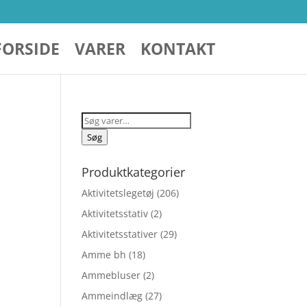
FORSIDE
VARER
KONTAKT
Søg
efter:
Søg
Produktkategorier
Aktivitetslegetøj
(206)
Aktivitetsstativ
(2)
Aktivitetsstativer
(29)
Amme bh
(18)
Ammebluser
(2)
Ammeindlæg
(27)