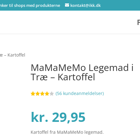
inker til shops med produkterne
kontakt@ikk.dk
– Kartoffel
MaMaMeMo Legemad i
Træ – Kartoffel
(
56
kundeanmeldelser)
Bedømt
37
som
3.9
ud af 5
kr.
29,95
baseret
på
kundebed
ømmels
er
Kartoffel fra MaMaMeMo legemad.