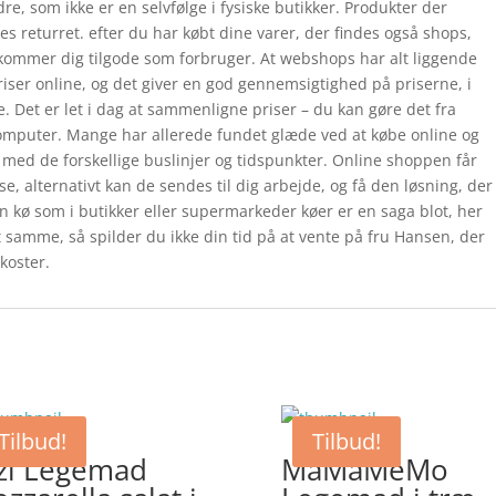
dre, som ikke er en selvfølge i fysiske butikker. Produkter der
s returret. efter du har købt dine varer, der findes også shops,
kommer dig tilgode som forbruger. At webshops har alt liggende
priser online, og det giver en god gennemsigtighed på priserne, i
. Det er let i dag at sammenligne priser – du kan gøre det fra
computer. Mange har allerede fundet glæde ved at købe online og
sse med de forskellige buslinjer og tidspunkter. Online shoppen får
sse, alternativt kan de sendes til dig arbejde, og få den løsning, der
n kø som i butikker eller supermarkeder køer er en saga blot, her
t samme, så spilder du ikke din tid på at vente på fru Hansen, der
koster.
Tilbud!
Tilbud!
zi Legemad
MaMaMeMo