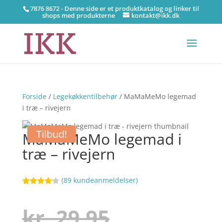
7876 8672 - Denne side er et produktkatalog og linker til
shops med produkterne
kontakt@ikk.dk
Forside
/
Legekøkkentilbehør
/ MaMaMeMo legemad
i træ – rivejern
Tilbud!
MaMaMeMo legemad i
træ – rivejern
(
89
kundeanmeldelser)
Bedømt
55
som
4.1
ud af 5
Den
kr.
29,95
baseret
på