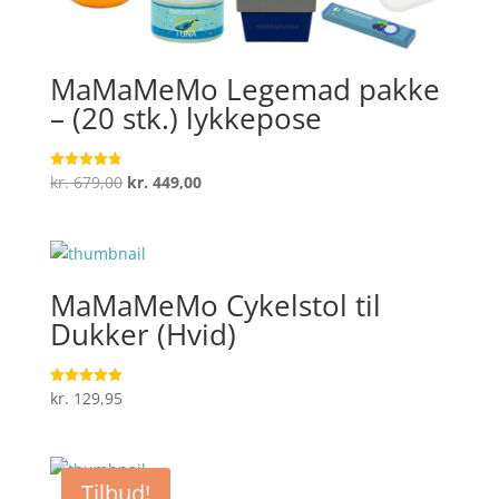
MaMaMeMo Legemad pakke
– (20 stk.) lykkepose
Den
Den
kr.
679,00
kr.
449,00
Vurderet
4.8
oprindelige
aktuelle
ud af 5
pris
pris
var:
er:
kr. 679,00.
kr. 449,00.
MaMaMeMo Cykelstol til
Dukker (Hvid)
kr.
129,95
Vurderet
5
ud af 5
Tilbud!