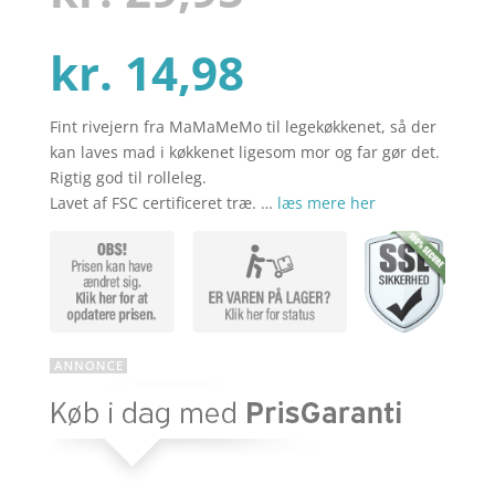
kundebedø
mmelser
Den
oprindelig
kr.
14,98
Fint rivejern fra MaMaMeMo til legekøkkenet, så der
aktuelle
pris
kan laves mad i køkkenet ligesom mor og far gør det.
Rigtig god til rolleleg.
Lavet af FSC certificeret træ. …
læs mere her
pris
var:
er:
kr. 29,95.
kr. 14,98.