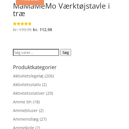
MaMaMeMo Værktøjstavle i
træ
Den
Den
kr.
199,95
kr.
112,98
Vurderet
4.9
oprindelige
aktuelle
ud af 5
pris
pris
var:
er:
Søg
Søg
kr. 199,95.
kr. 112,98.
efter:
Produktkategorier
Aktivitetslegetøj
(206)
Aktivitetsstativ
(2)
Aktivitetsstativer
(29)
Amme bh
(18)
Ammebluser
(2)
Ammeindlæg
(27)
Ammekjole
(2)