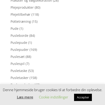
Plakater og vægdekoration
(28)
Plejeprodukter
(80)
Plejetilbehør
(118)
Pottetræning
(15)
Pude
(1)
Pusleborde
(84)
Puslepude
(1)
Puslepuder
(169)
Puslesæt
(88)
Puslespil
(7)
Pusletaske
(53)
Pusletasker
(158)
Pusleunderlag
(67)
Denne hjemmeside bruger cookies til at forbedre din oplevelse.
Puttekasser
(30)
Læs mere
Cookie indstillinger
Accepter
Pyntepuder
(98)