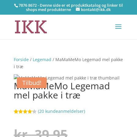
7876 8672 - Denne side er et produktkatalog og linker til
shops med produkterne
kontakt@ikk.dk
Forside
/
Legemad
/ MaMaMeMo Legemad mel pakke
i træ
Tilbud!
MaMaMeMo Legemad
mel pakke i træ
(
20
kundeanmeldelser)
Bedømt
77
som
4.2
ud af 5
Den
kr.
39,95
baseret
på