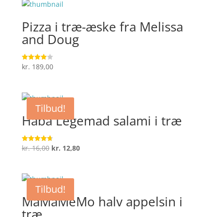
Pizza i træ-æske fra Melissa
and Doug
kr.
189,00
Vurderet
4
ud af 5
Tilbud!
Haba Legemad salami i træ
Den
Den
kr.
16,00
kr.
12,80
Vurderet
4.7
oprindelige
aktuelle
ud af 5
pris
pris
var:
er:
Tilbud!
kr. 16,00.
kr. 12,80.
MaMaMeMo halv appelsin i
træ