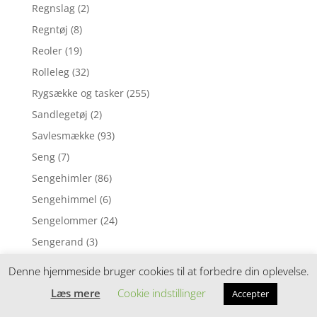
Regnslag
(2)
Regntøj
(8)
Reoler
(19)
Rolleleg
(32)
Rygsække og tasker
(255)
Sandlegetøj
(2)
Savlesmække
(93)
Seng
(7)
Sengehimler
(86)
Sengehimmel
(6)
Sengelommer
(24)
Sengerand
(3)
Sengerande
(146)
Denne hjemmeside bruger cookies til at forbedre din oplevelse.
Sengetilbehør
(196)
Læs mere
Cookie indstillinger
Accepter
Sengetøj
(11)