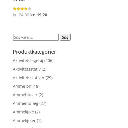
Den
Den
kr.
24,00
kr.
19,20
Vurderet
3.8
oprindelige
aktuelle
ud af 5
pris
pris
var:
er:
Søg
Søg
kr. 24,00.
kr. 19,20.
efter:
Produktkategorier
Aktivitetslegetøj
(206)
Aktivitetsstativ
(2)
Aktivitetsstativer
(29)
Amme bh
(18)
Ammebluser
(2)
Ammeindlæg
(27)
Ammekjole
(2)
Ammekjoler
(1)