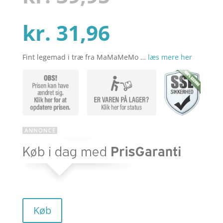
kundebedø
mmelser
Den
oprindelig
kr.
31,96
Fint legemad i træ fra MaMaMeMo …
læs mere her
aktuelle
pris
pris
var:
er:
kr. 39,95.
kr. 31,96.
Køb